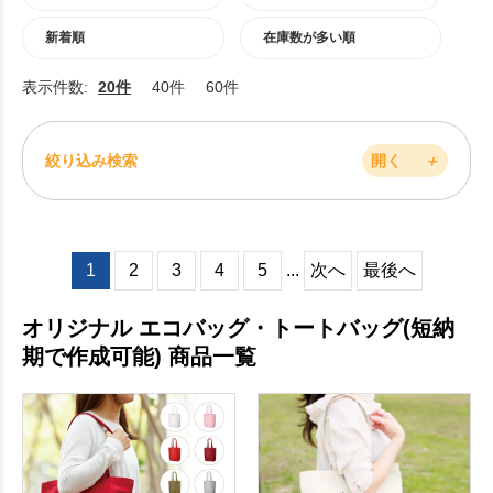
新着順
在庫数が多い順
表示件数:
20件
40件
60件
絞り込み検索
開く
＋
1
2
3
4
5
...
次へ
最後へ
オリジナル エコバッグ・トートバッグ(短納
期で作成可能) 商品一覧