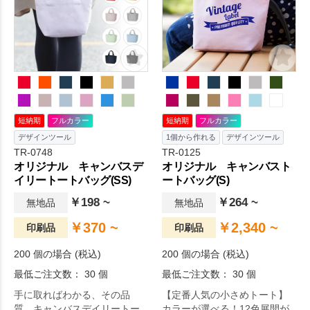
なので大ロットのノベルティ
からフルカラー印刷まで対応
にも人気です。名入れ範囲も
しており、お好みのデザイン
広く会社名やブランドロゴも
でオリジナルトートバッグを
目立つシンプルなトートバッ
作成出来ます。毎日の生活を
グです。
より快適に。
短納期
フルカラー
短納期
フルカラー
デザインツール
1個から作れる
デザインツール
TR-0748
TR-0125
オリジナル キャンバスデ
オリジナル キャンバスト
イリートートバッグ(SS)
ートバッグ(S)
￥198 ~
￥264 ~
無地品
無地品
￥370 ~
￥2,340 ~
印刷品
印刷品
200 個の場合 (税込)
200 個の場合 (税込)
最低ご注文数： 30 個
最低ご注文数： 30 個
手に取ればわかる、その品
【定番人気の小さめトート】
質。キャンバスデイリートー
カラーが選べる！12色展開が