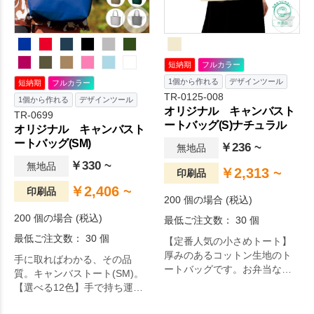
短納期
フルカラー
1個から作れる
デザインツール
短納期
フルカラー
TR-0125-008
1個から作れる
デザインツール
オリジナル キャンバスト
TR-0699
ートバッグ(S)ナチュラル
オリジナル キャンバスト
ートバッグ(SM)
￥236 ~
無地品
￥330 ~
無地品
￥2,313 ~
印刷品
￥2,406 ~
印刷品
200 個の場合 (税込)
200 個の場合 (税込)
最低ご注文数： 30 個
最低ご注文数： 30 個
【定番人気の小さめトート】
厚みのあるコットン生地のト
手に取ればわかる、その品
ートバッグです。お弁当など
質。キャンバストート(SM)。
ランチタイムでの持ち歩きに
【選べる12色】手で持ち運ぶ
便利なサイズで、ちょっとし
には大きい雑誌やタブレット
たお出かけバッグとしてもお