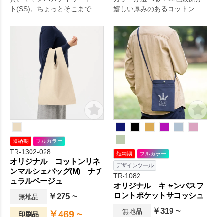
ト(SS)。ちょっとそこまでに
嬉しい厚みのあるコットン生
充分な、ワンマイルのお出か
地のトートです。お弁当など
けバッグ。財布やスマホなど
ランチタイムでの持ち歩きに
必要最低限のものだけを持ち
便利なサイズで、ちょっとし
運びたいときに、かさばらず
たお出かけバッグとしてもお
ちょうどいいサイズのミニト
すすめです。名入れ範囲も広
ートバッグ。硬すぎずしなや
く、会社名やブランドロゴを
かな10オンスのコットン生地
印刷するだけで簡単にオリジ
です。名入れをしてノベルテ
ナル性のあるグッズが出来上
ィや記念品にするのはもちろ
がります。販促品やノベルテ
ん、他のグッズとのセット提
ィ、カフェや雑貨ショップの
案もおすすめです。広くデザ
オリジナルグッズにもおすす
インを印刷するのも。毎日の
めです。
生活をより快適に。
短納期
フルカラー
TR-1302-028
短納期
フルカラー
オリジナル コットンリネ
デザインツール
ンマルシェバッグ(M) ナチ
TR-1082
ュラルベージュ
オリジナル キャンバスフ
ロントポケットサコッシュ
￥275 ~
無地品
￥319 ~
無地品
￥469 ~
印刷品