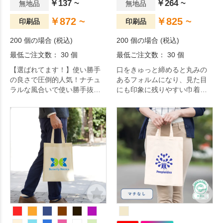
￥137 ~
￥264 ~
無地品
無地品
￥872 ~
￥825 ~
印刷品
印刷品
200 個の場合 (税込)
200 個の場合 (税込)
最低ご注文数： 30 個
最低ご注文数： 30 個
【選ばれてます！】使い勝手
口をきゅっと締めると丸みの
の良さで圧倒的人気！ナチュ
あるフォルムになり、見た目
ラルな風合いで使い勝手抜群
にも印象に残りやすい巾着ト
のA4サイズコットンバッグで
ートです。
す。ノベルティグッズとして
はもちろん展示会やセミナー
でのカタログ用バッグや、カ
フェやショップの物販品まで
幅広い用途で大人気の定番商
品です。薄手ながらマチ付き
でしっかりしたつくりなので
日常使いにもおすすめ。印刷
可能な面積が広いので、オリ
ジナルのデザインがしっかり
印刷できます。