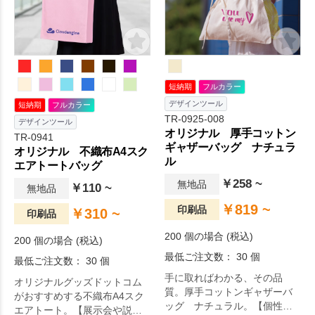
す。A4サイズが入るマチ付の
タイプは、ノベルティの定番
商品となっております。展示
会の資料配布やライブ物販、
お買いものバッグなど幅広い
用途でお使い頂けます。印刷
短納期
フルカラー
方法は単色からフ。毎日の生
デザインツール
活をより快適に。
短納期
フルカラー
TR-0925-008
デザインツール
オリジナル 厚手コットン
TR-0941
ギャザーバッグ ナチュラ
オリジナル 不織布A4スク
ル
エアトートバッグ
￥258 ~
無地品
￥110 ~
無地品
￥819 ~
印刷品
￥310 ~
印刷品
200 個の場合 (税込)
200 個の場合 (税込)
最低ご注文数： 30 個
最低ご注文数： 30 個
手に取ればわかる、その品
オリジナルグッズドットコム
質。厚手コットンギャザーバ
がおすすめする不織布A4スク
ッグ ナチュラル。【個性が
エアトート。【展示会や説明