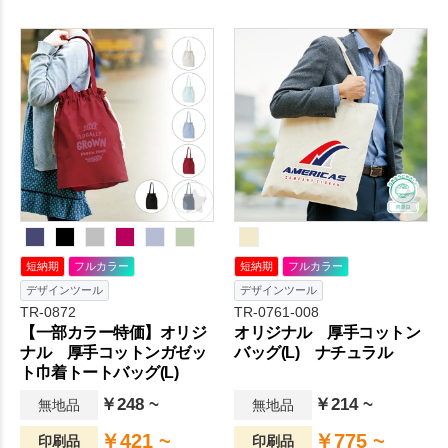
光るノベルティ！】くしゅっ
会で大人気！】カタログや書
としたフォルムに個性が光
類を入れるのに最適な、マチ
る！気分もUPしてくれるコッ
薄の縦型不織布A4スクエアト
トンバッグです。巾着型のバ
ートバッグです。カタログを
ッグなので、シュッと紐で絞
入れて配布したい展示会のノ
れば中身が見えることもあり
ベルティには最適です。持ち
ません。5オンス生地のバッグ
手は通常よりも少し長めにし
側面に、大きくデザインを印
てありますので、重いカタロ
刷することが。日々の生活を
グでも肩にかけて持ち運びい
ちょっぴり豊かにするアイテ
ただけます。
ムです。
短納期
フルカラー
短納期
フルカラー
デザインツール
デザインツール
TR-0872
TR-0761-008
【一部カラー特価】オリジ
オリジナル 厚手コットン
ナル 厚手コットンガゼッ
バッグ(L) ナチュラル
ト巾着トートバッグ(L)
￥248 ~
￥214 ~
無地品
無地品
￥421 ~
￥775 ~
印刷品
印刷品