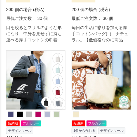
200 個の場合 (税込)
200 個の場合 (税込)
最低ご注文数： 30 個
最低ご注文数： 30 個
口を絞るとフリルのような形
毎日の生活に彩りを加える厚
になり、中身を見せずに持ち
手コットンバッグ(L) ナチュ
運べる厚手コットンの巾着ト
ラル。【低価格なのに高品
ートです。
質！】A3サイズ対応の、シー
チングタイプよりも厚手な5オ
ンスコットン生地で作った低
価格なコットンバッグです。
マチなしタイプですが大きさ
があるので、サブバッグやお
買い物バッグとしてマルチに
使えます。大容量ながら小さ
く折りたため。日々の生活を
ちょっぴり豊かにするアイテ
ムです。
短納期
フルカラー
短納期
フルカラー
デザインツール
1個から作れる
デザインツール