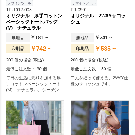
デザインツール
デザインツール
TR-1012-008
TR-0991
オリジナル 厚手コットン
オリジナル 2WAYサコッ
ベーシックトートバッグ
シュ
(M) ナチュラル
￥181 ~
￥341 ~
無地品
無地品
￥742 ~
￥535 ~
印刷品
印刷品
200 個の場合 (税込)
200 個の場合 (税込)
最低ご注文数： 30 個
最低ご注文数： 30 個
毎日の生活に彩りを加える厚
口元を絞って使える、2WAY仕
手コットンベーシックトート
様のサコッシュです。
(M) ナチュラル。シーチング
で人気のあるコットンバッグ
に厚手コットンタイプが登場
しました。生地の目が詰まっ
た5オンスの生地を使用してお
り、書類やカタログなどを入
れても透けにくく、ソフトな
生地感で持ち歩きにも便利で