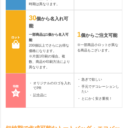
時期は異なります。
30
個から名入れ可
能
1
一部商品は1個から名入可
個からご注文可能
能
※一部商品小ロットが異な
200個以上でさらにお得な
る商品もございます。
価格になります。
※片面1印刷の場合。複
数、商品や印刷方法により
異なります。
急ぎで欲しい
オリジナルのロゴを入れ
手元でデコレーションし
てPR
たい
記念品に
とにかく安さ重視！