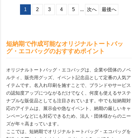
端末に適したトートです。厚
すすめです。名入れ範囲も広
みもしっかりあり、小さく折
1
2
3
4
5
...
次へ
最後へ
く、会社名やブランドロゴを
りたたんでバッグに忍ばせれ
印刷するだけで簡単にオリジ
ば、サブバッグとしても使い
ナル性のあるグッズが出来上
勝手の良いサイズです。本体
がります。販促品やノベルテ
色も12色展開でお好みの色を
ィの他、商品を入れてセット
選べます。企業やブラ。日々
販売にもおすすめです。
短納期で作成可能なオリジナルトートバッ
の生活をちょっぴり豊かにす
るアイテムです。
グ・エコバッグのおすすめポイント
オリジナルトートバッグ・エコバッグは、企業や団体のノベ
ルティ、販売用グッズ、イベント記念品として定番の人気ア
イテムです。名入れ印刷を施すことで、ブランドやサービス
の認知度アップにつながるだけでなく、何度も使えるサステ
ナブルな販促品としても注目されています。中でも短納期対
応のアイテムは、展示会や急なイベント、納期の厳しいキャ
ンペーンなどにも対応できるため、法人・団体様からのニー
ズが年々高まっています。
ここでは、短納期でオリジナルトートバッグ・エコバッグを