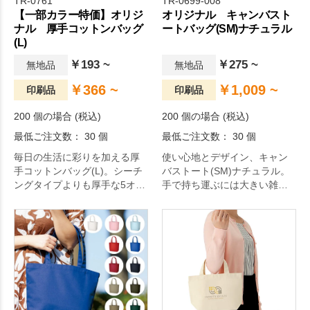
TR-0761
TR-0699-008
【一部カラー特価】オリジ
オリジナル キャンバスト
ナル 厚手コットンバッグ
ートバッグ(SM)ナチュラル
(L)
￥193 ~
￥275 ~
無地品
無地品
￥366 ~
￥1,009 ~
印刷品
印刷品
200 個の場合 (税込)
200 個の場合 (税込)
最低ご注文数： 30 個
最低ご注文数： 30 個
毎日の生活に彩りを加える厚
使い心地とデザイン、キャン
手コットンバッグ(L)。シーチ
バストート(SM)ナチュラル。
ングタイプよりも厚手な5オン
手で持ち運ぶには大きい雑誌
スの綿生地で作った、低価格
やタブレット端末に適したト
コットンバッグです。マチな
ートです。厚みもしっかりあ
しタイプですがA3サイズがす
り、小さく折りたたんでバッ
っぽり入る大きさがあるの
グに忍ばせれば、サブバッグ
で、マルチに使えます。サブ
としても使い勝手の良いサイ
バッグとして使ったり、折り
ズです。本体色も11色展開で
たたんで鞄に忍ばせておくエ
お好みの色を選べます。一度
コバッグとしてもオススメで
使えば手放せなくなること間
す。
違いなし。