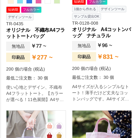
短納期
フルカラー
1個から作れる
デザインツール
短納期
フルカラー
サンプル貸出OK
デザインツール
TR-0128-008
TR-0435
オリジナル A4コットンバ
オリジナル 不織布A4フラ
ッグ ナチュラル
ットトートバッグ
￥96 ~
￥77 ~
無地品
無地品
￥831 ~
￥277 ~
印刷品
印刷品
200 個の場合 (税込)
200 個の場合 (税込)
最低ご注文数： 30 個
最低ご注文数： 30 個
A4サイズが入るシンプルなト
使い心地とデザイン、不織布
ート！薄手だけど丈夫なコッ
A4フラットトート。【カラー
トンバッグです。A4サイズが
が選べる！11色展開】A4サイ
収納可能で、展示会カタログ
ズの資料を入れられるフラッ
用バッグやアーティスト物販
トタイプの大人気不織布のト
まで幅広い用途に重宝されて
ートバッグです。展示会やオ
います。薄手なので小さく折
ープンキャンパスなどで利用
り畳むこともでき、エコバッ
する配り物用トートに重宝さ
グとしてもおすすめ。低価格
れています。印刷方法も単色