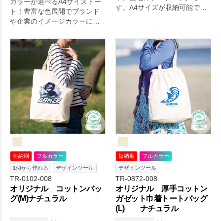
カラーが選べるA4サイズトー
す。A4サイズが収納可能で、
ト！豊富な色展開でブランド
イベントや展示会などでもた
や企業のイメージカラーにあ
くさん資料を入れられます。
ったグッズ展開に選ばれてい
企業用ノベルティはもちろ
ます。ほどよい厚みのあるコ
ん、販売品やイベント記念品
ットン生地のA4サイズトート
など幅広い用途で大人気で
バッグで、マチも広く肩かけ
す。肩かけ利用も可能なの
利用も可能なので、エコバッ
で、エコバッグとしてもおす
グとしてもおすすめです。名
すめです。※エコマーク付
入れ範囲が広く取れるシンプ
ルなデザインのため、物販や
企業用ノベルティ、個人利用
まで幅広い用途でご好評をい
ただいております。
短納期
フルカラー
短納期
フルカラー
1個から作れる
デザインツール
デザインツール
TR-0102-008
TR-0872-008
オリジナル コットンバッ
オリジナル 厚手コットン
グ(M)ナチュラル
ガゼット巾着トートバッグ
(L) ナチュラル