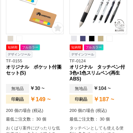
グとしてもおすすめです。名
すめです。※エコマーク付
入れ範囲が広く取れるシンプ
ルなデザインのため、物販や
企業用ノベルティ、個人利用
まで幅広い用途でご好評をい
ただいております。
短納期
フルカラー
短納期
フルカラー
デザインツール
デザインツール
TF-0155
TF-0124
オリジナル ポケット付箋
オリジナル タッチペン付
セット(S)
3色+1色スリムペン(再生
ABS)
￥30 ~
￥104 ~
無地品
無地品
￥149 ~
￥187 ~
印刷品
印刷品
200 個の場合 (税込)
200 個の場合 (税込)
最低ご注文数： 30 個
最低ご注文数： 30 個
おくばり案件にぴったりな低
タッチペンとしても使える便