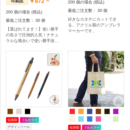
￥872 ~
印刷品
200 個の場合 (税込)
最低ご注文数： 30 個
200 個の場合 (税込)
好きなカタチにカットでき
最低ご注文数： 30 個
る、アクリル製のアンブレラ
【選ばれてます！】使い勝手
マーカーです。
の良さで圧倒的人気！ナチュ
ラルな風合いで使い勝手抜群
のA4サイズコットンバッグで
す。ノベルティグッズとして
はもちろん展示会やセミナー
でのカタログ用バッグや、カ
フェやショップの物販品まで
幅広い用途で大人気の定番商
品です。薄手ながらマチ付き
でしっかりしたつくりなので
日常使いにもおすすめ。印刷
可能な面積が広いので、オリ
ジナルのデザインがしっかり
印刷できます。
短納期
フルカラー
デザインツール
短納期
フルカラー