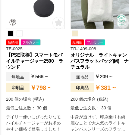
短納期
フルカラー
短納期
フルカラー
TE-0025
TR-1409-008
【PSE取得】スマートモバ
オリジナル ライトキャン
イルチャージャー2500 ラ
バスフラットバッグ(M) ナ
ウンド
チュラル
￥566 ~
￥209 ~
無地品
無地品
￥798 ~
￥381 ~
印刷品
印刷品
200 個の場合 (税込)
200 個の場合 (税込)
最低ご注文数： 30 個
最低ご注文数： 30 個
デイリー使いにぴったりなモ
中身が透けず、印刷乗りも綺
バイルチャージャーがお求め
麗なことで大人気のライトキ
やすい価格で登場しました！
ャンバスシリーズのフラット