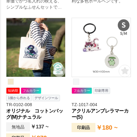
単価でかつ名入れの映える、
利な多色ボールペンです。
シンプルなふせんセットで
す。
短納期
フルカラー
フルカラー
印刷専用
1個から作れる
デザインツール
TR-0102-008
TZ-1017-004
オリジナル コットンバッ
アクリルアンブレラマーカ
グ(M)ナチュラル
ー(S)
￥137 ~
￥180 ~
無地品
印刷品