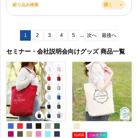
絞り込み検索
開く
＋
1
2
3
4
5
...
次へ
最後へ
セミナー・会社説明会向けグッズ 商品一覧
短納期
フルカラー