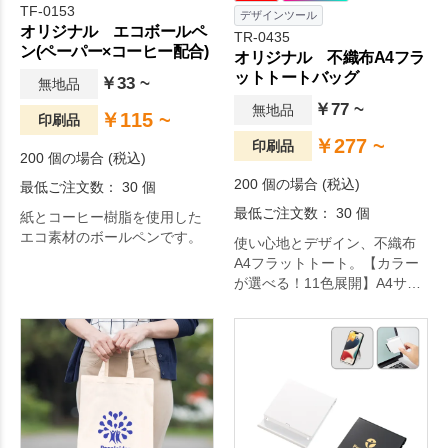
TF-0153
デザインツール
オリジナル エコボールペ
TR-0435
ン(ペーパー×コーヒー配合)
オリジナル 不織布A4フラ
ットトートバッグ
￥33 ~
無地品
￥77 ~
無地品
￥115 ~
印刷品
￥277 ~
印刷品
200 個の場合 (税込)
200 個の場合 (税込)
最低ご注文数： 30 個
最低ご注文数： 30 個
紙とコーヒー樹脂を使用した
エコ素材のボールペンです。
使い心地とデザイン、不織布
A4フラットトート。【カラー
が選べる！11色展開】A4サイ
ズの資料を入れられるフラッ
トタイプの大人気不織布のト
ートバッグです。展示会やオ
ープンキャンパスなどで利用
する配り物用トートに重宝さ
れています。印刷方法も単色
からフルカラー印刷まで対応
しており、お好みのデザイン