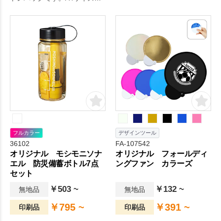
収納可能で、展示会カタログ
用バッグやアーティスト物販
まで幅広い用途に重宝されて
います。薄手なので小さく折
り畳むこともでき、エコバッ
グとしてもおすすめ。低価格
なので大ロットのノベルティ
にも人気です。名入れ範囲も
広く会社名やブランドロゴも
目立つシンプルなトートバッ
グです。
フルカラー
デザインツール
36102
FA-107542
オリジナル モシモニソナ
オリジナル フォールディ
エル 防災備蓄ボトル7点
ングファン カラーズ
セット
￥503 ~
￥132 ~
無地品
無地品
￥795 ~
￥391 ~
印刷品
印刷品