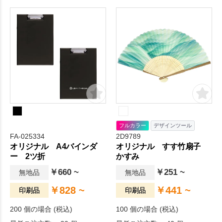
バッグです。
フルカラー
デザインツール
FA-025334
2D9789
オリジナル A4バインダ
オリジナル すす竹扇子
ー 2ツ折
かすみ
￥660 ~
￥251 ~
無地品
無地品
￥828 ~
￥441 ~
印刷品
印刷品
200 個の場合 (税込)
100 個の場合 (税込)