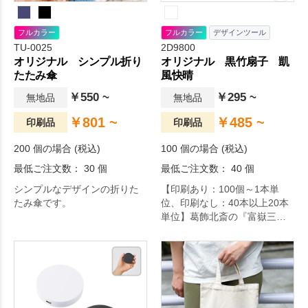
フルカラー
フルカラー
デザインツール
TU-0025
2D9800
オリジナル シンプル折り
オリジナル 黒竹扇子 凱
たたみ傘
風快晴
￥550 ~
￥295 ~
無地品
無地品
￥801 ~
￥485 ~
印刷品
印刷品
200 個の場合 (税込)
100 個の場合 (税込)
最低ご注文数： 30 個
最低ご注文数： 40 個
シンプルなデザインの折りた
【印刷あり：100個～1本単
たみ傘です。
位、印刷なし：40本以上20本
単位】葛飾北斎の『富嶽三十
六景』のひとつで、通称「赤
富士」として知られる絵を扇
面にしました。日本人にも外
国人にも人気の高い、おすす
めの絵柄です。