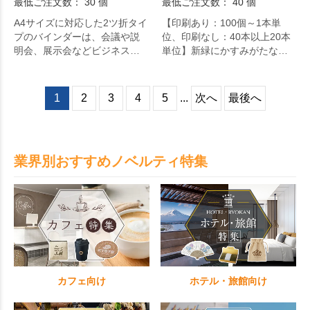
最低ご注文数： 30 個
最低ご注文数： 40 個
A4サイズに対応した2ツ折タイ
【印刷あり：100個～1本単
プのバインダーは、会議や説
位、印刷なし：40本以上20本
明会、展示会などビジネスシ
単位】新緑にかすみがたなび
ーンでの配布に適した実用性
くような、鮮やかな緑色の層
の高いアイテムです。
が目にも涼しい扇子です。
1
2
3
4
5
...
次へ
最後へ
業界別おすすめノベルティ特集
カフェ向け
ホテル・旅館向け