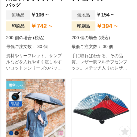
バッグ
￥106 ~
￥154 ~
無地品
無地品
￥742 ~
￥394 ~
印刷品
印刷品
200 個の場合 (税込)
200 個の場合 (税込)
最低ご注文数： 30 個
最低ご注文数： 30 個
資料やリーフレット、サンプ
手に取ればわかる、その品
ルなどを入れやすく渡しやす
質。レザー調マルチフセンブ
いコットンシリーズのバッグ
ック。ステッチ入りのレザー
は、シンプルなデザインなの
調で高級感のあるカバーを開
で名入れも際立ちプロモーシ
くと4サイズ8色の付箋が綴じ
ョン効果大。薄く軽量ながら
られており、用途や目的に合
も丈夫さも兼ね備えた3.5オン
わせて使い分けられる便利な
ス生地は、比較的リーズナブ
付箋セットです。
ルな分、汎用性の高い販促品
です。