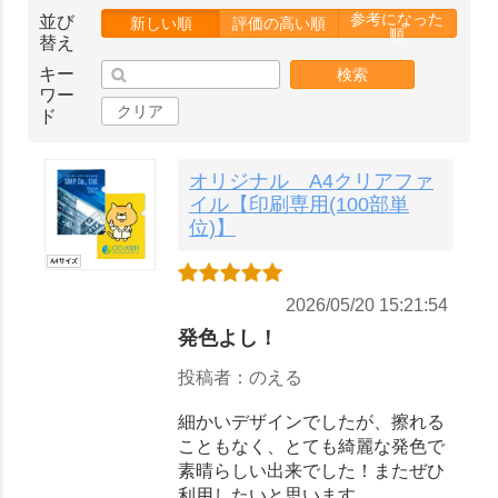
参考になった
並び
新しい順
評価の高い順
順
替え
キー
検索
ワー
クリア
ド
オリジナル A4クリアファ
イル【印刷専用(100部単
位)】
2026/05/20 15:21:54
発色よし！
投稿者：のえる
細かいデザインでしたが、擦れる
こともなく、とても綺麗な発色で
素晴らしい出来でした！またぜひ
利用したいと思います。