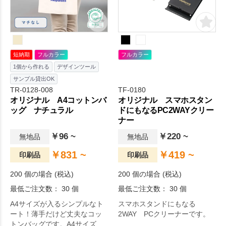
でオリジナルトートバッグを
作成出来ます。毎日の生活を
より快適に。
短納期
フルカラー
フルカラー
1個から作れる
デザインツール
サンプル貸出OK
TR-0128-008
TF-0180
オリジナル A4コットンバ
オリジナル スマホスタン
ッグ ナチュラル
ドにもなるPC2WAYクリー
ナー
￥96 ~
￥220 ~
無地品
無地品
￥831 ~
￥419 ~
印刷品
印刷品
200 個の場合 (税込)
200 個の場合 (税込)
最低ご注文数： 30 個
最低ご注文数： 30 個
A4サイズが入るシンプルなト
スマホスタンドにもなる
ート！薄手だけど丈夫なコッ
2WAY PCクリーナーです。
トンバッグです。A4サイズが