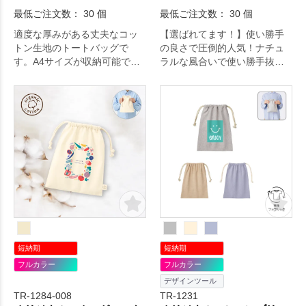
最低ご注文数： 30 個
最低ご注文数： 30 個
適度な厚みがある丈夫なコッ
【選ばれてます！】使い勝手
トン生地のトートバッグで
の良さで圧倒的人気！ナチュ
す。A4サイズが収納可能で、
ラルな風合いで使い勝手抜群
イベントや展示会などでもた
のA4サイズコットンバッグで
くさん資料を入れられます。
す。ノベルティグッズとして
企業用ノベルティはもちろ
はもちろん展示会やセミナー
ん、販売品やイベント記念品
でのカタログ用バッグや、カ
など幅広い用途で大人気で
フェやショップの物販品まで
す。肩かけ利用も可能なの
幅広い用途で大人気の定番商
で、エコバッグとしてもおす
品です。薄手ながらマチ付き
すめです。※エコマーク付
でしっかりしたつくりなので
日常使いにもおすすめ。印刷
可能な面積が広いので、オリ
ジナルのデザインがしっかり
印刷できます。
短納期
短納期
フルカラー
フルカラー
デザインツール
TR-1284-008
TR-1231