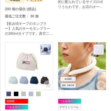
的に配られているサイズのポ
リうちわです。お店のオープ
200 個の場合 (税込)
ン記念やセールの告知、イベ
最低ご注文数： 30 個
ント来場者向けのノベルティ
としてオススメです。
【飲み頃キープのタンブラ
ー】人気のサーモタンブラー
の380mlタイプです。真空二層
構造で保冷保温機能があるた
め、長時間適温で飲み物を楽
しむことができます。
短納期
フルカラー
フルカラー
デザインツール