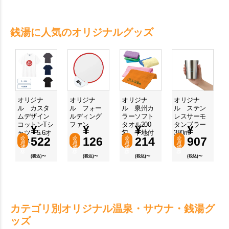
銭湯に人気のオリジナルグッズ
オリジナ
オリジナ
オリジナ
オリジナ
ル カスタ
ル フォー
ル 泉州カ
ル ステン
ムデザイン
ルディング
ラーソフト
レスサーモ
コットンTシ
ファン
タオル200
タンブラー
¥
¥
¥
¥
ャツ 5.6オ
匁 平地付
380ml
会
522
会
126
会
214
会
907
ンス
き
員
員
員
員
価
価
価
価
格
格
格
格
(税込)〜
(税込)〜
(税込)〜
(税込)〜
カテゴリ別オリジナル温泉・サウナ・銭湯グ
ッズ