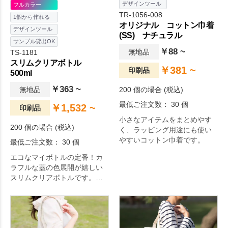
デザインツール
フルカラー
TR-1056-008
1個から作れる
オリジナル コットン巾着
デザインツール
(SS) ナチュラル
サンプル貸出OK
￥88 ~
無地品
TS-1181
スリムクリアボトル
￥381 ~
印刷品
500ml
￥363 ~
無地品
200 個の場合 (税込)
最低ご注文数： 30 個
￥1,532 ~
印刷品
小さなアイテムをまとめやす
200 個の場合 (税込)
く、ラッピング用途にも使い
やすいコットン巾着です。
最低ご注文数： 30 個
エコなマイボトルの定番！カ
ラフルな蓋の色展開が嬉しい
スリムクリアボトルです。容
量は安心の500mlでたっぷり持
ち運びできます。側面に大き
く印刷範囲がとれるので、デ
ザインの自由度が高いのも魅