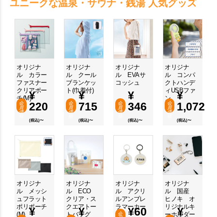
ユニークな温泉・サウナ・銭湯 人気グッズ
オリジナ
オリジナ
オリジナ
オリジナ
ル カラー
ル クール
ル EVAサ
ル コンパ
ファスナー
ブランケッ
コッシュ
クトハンデ
クリアポー
ト(巾着付)
ィUSBファ
¥
¥
¥
¥
チ(M)
ン
会
220
会
715
会
346
会
1,072
員
員
員
員
価
価
価
価
格
格
格
格
(税込)〜
(税込)〜
(税込)〜
(税込)〜
オリジナ
オリジナ
オリジナ
オリジナ
ル メッシ
ル ECO
ル アクリ
ル 国産
ュフラット
クリア・ス
ルアンブレ
ヒノキ オ
ポリポーチ
クエアトー
ラマーカー
リジナルキ
¥
¥
¥
60
¥
(M)
トバッグ
(M)
ーホルダー
会