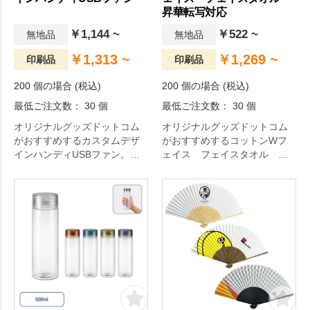
昇華転写対応
￥1,144 ~
￥522 ~
無地品
無地品
￥1,313 ~
￥1,269 ~
印刷品
印刷品
200 個の場合 (税込)
200 個の場合 (税込)
最低ご注文数： 30 個
最低ご注文数： 30 個
オリジナルグッズドットコム
オリジナルグッズドットコム
がおすすめするカスタムデザ
がおすすめするコットンWフ
インハンディUSBファン。着
ェイス フェイスタオル 昇
せ替え可能なボディが人気の
華転写対応。デザインがきれ
カスタムデザインシリーズ
いに再現される昇華転写対応
に、新たにハンディファンが
のフェイスタオルです。
登場！