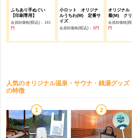
ふちあり手ぬぐい
小ロット オリジナ
オリジナル E
【印刷専用】
ルうちわ(M) 定番サ
着(M) クリア
イズ
(税込)
(税込)
会員卸価格
：
181
会員卸価格
円
(税込)
円
円
会員卸価格
：
5
人気のオリジナル温泉・サウナ・銭湯グッズ
の特徴
1
2