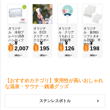
オリジナ
オリジナ
オリジナ
オリジナ
ル 冷却プ
ル ECO
ル クリア
ル 泉州白
レートUSB
クリア・ス
うちわミニ
ソフトタオ
ハンディフ
クエアポー
【印刷専
ル220匁 平
¥
¥
¥
¥
ァン
チ
用】
地付き
会
2,007
会
195
会
126
会
198
員
員
員
員
価
価
価
価
格
格
格
格
(税込)〜
(税込)〜
(税込)〜
(税込)〜
【おすすめカテゴリ】実用性が高いおしゃれ
な温泉・サウナ・銭湯グッズ
ステンレスボトル