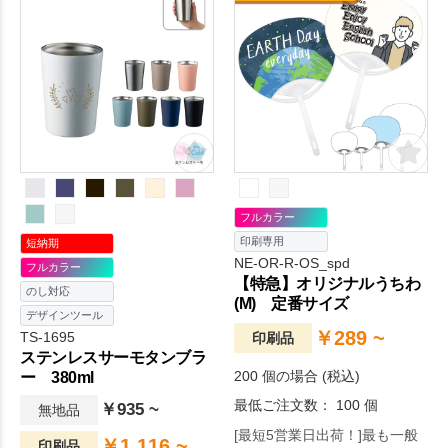
フルカラー
印刷専用
短納期
NE-OR-R-OS_spd
フルカラー
【特急】オリジナルうちわ
のし対応
(M) 定番サイズ
デザインツール
￥289 ~
TS-1695
印刷品
ステンレスサーモタンブラ
200 個の場合 (税込)
ー 380ml
最低ご注文数： 100 個
￥935 ~
無地品
[最短5営業日出荷！]最も一般
￥1,116 ~
印刷品