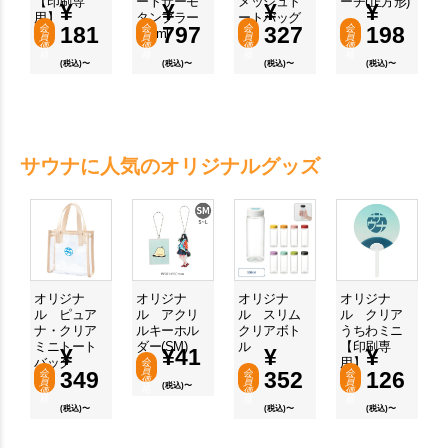
【印刷専
ートサーモ
メッシュト
ーチ(正方形)
¥
¥
¥
¥
用】
タンブラー
ートバッグ
会
181
会
797
会
327
会
198
350ml
員
員
員
員
価
価
価
価
格
格
格
格
(税込)〜
(税込)〜
(税込)〜
(税込)〜
サウナに人気のオリジナルグッズ
オリジナ
オリジナ
オリジナ
オリジナ
ル ピュア
ル アクリ
ル スリム
ル クリア
ナ・クリア
ルキーホル
クリアボト
うちわミニ
ミニトート
ダー(SM)
ル
【印刷専
¥
¥
41
¥
¥
バッグ
用】
会
員
会
349
会
352
会
126
価
員
員
員
(税込)〜
格
価
価
価
格
格
格
(税込)〜
(税込)〜
(税込)〜