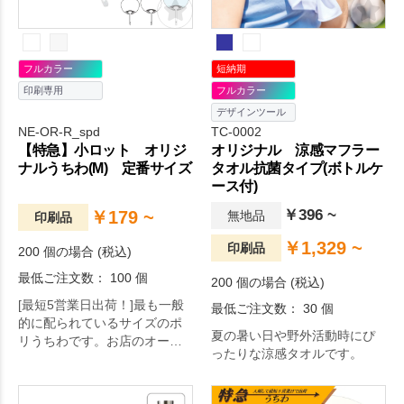
フルカラー
短納期
印刷専用
フルカラー
デザインツール
NE-OR-R_spd
TC-0002
【特急】小ロット オリジ
オリジナル 涼感マフラー
ナルうちわ(M) 定番サイズ
タオル抗菌タイプ(ボトルケ
ース付)
￥396 ~
￥179 ~
無地品
印刷品
￥1,329 ~
印刷品
200 個の場合 (税込)
最低ご注文数： 100 個
200 個の場合 (税込)
[最短5営業日出荷！]最も一般
最低ご注文数： 30 個
的に配られているサイズのポ
夏の暑い日や野外活動時にぴ
リうちわです。お店のオープ
ったりな涼感タオルです。
ン記念やセールの告知、イベ
ント来場者向けのノベルティ
としてオススメです。