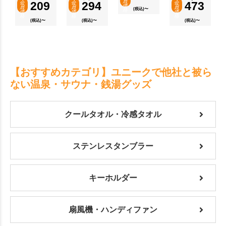
員
会
209
会
294
会
473
価
員
員
員
(税込)〜
格
価
価
価
格
格
格
(税込)〜
(税込)〜
(税込)〜
【おすすめカテゴリ】ユニークで他社と被ら
ない温泉・サウナ・銭湯グッズ
クールタオル・冷感タオル
ステンレスタンブラー
キーホルダー
扇風機・ハンディファン