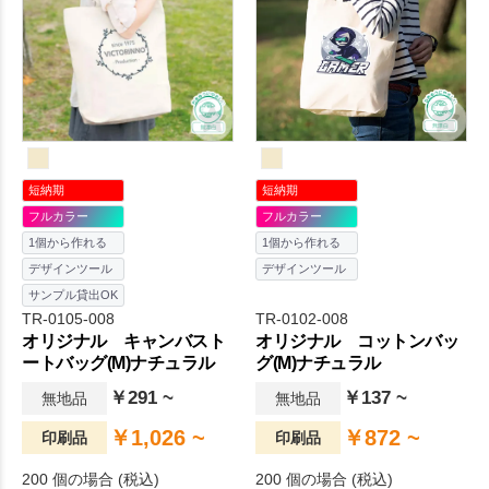
力です。 1色印刷であれば、蓋
の色にあわせた色での印刷も
可能なので、よりオリジナル
性が高くなりおすすめです。
短納期
短納期
フルカラー
フルカラー
1個から作れる
1個から作れる
デザインツール
デザインツール
サンプル貸出OK
TR-0105-008
TR-0102-008
オリジナル キャンバスト
オリジナル コットンバッ
ートバッグ(M)ナチュラル
グ(M)ナチュラル
￥291 ~
￥137 ~
無地品
無地品
￥1,026 ~
￥872 ~
印刷品
印刷品
200 個の場合 (税込)
200 個の場合 (税込)