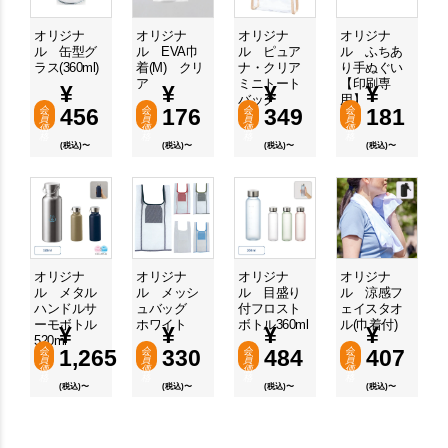
オリジナ
オリジナ
オリジナ
オリジナ
ル 缶型グ
ル EVA巾
ル ピュア
ル ふちあ
ラス(360ml)
着(M) クリ
ナ・クリア
り手ぬぐい
ア
ミニトート
【印刷専
¥
¥
¥
¥
バッグ
用】
会
456
会
176
会
349
会
181
員
員
員
員
価
価
価
価
格
格
格
格
(税込)〜
(税込)〜
(税込)〜
(税込)〜
オリジナ
オリジナ
オリジナ
オリジナ
ル メタル
ル メッシ
ル 目盛り
ル 涼感フ
ハンドルサ
ュバッグ
付フロスト
ェイスタオ
ーモボトル
ホワイト
ボトル360ml
ル(巾着付)
¥
¥
¥
¥
520ml
会
1,265
会
330
会
484
会
407
員
員
員
員
価
価
価
価
格
格
格
格
(税込)〜
(税込)〜
(税込)〜
(税込)〜