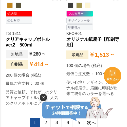
短納期
フルカラー
のし対応
デザインツール
印刷専用
TS-1811
KFOR01
クリアキャップボトル
オリジナル紙扇子【印刷専
ver.2 500ml
用】
￥280 ~
￥1,513 ~
無地品
印刷品
￥414 ~
印刷品
100 個の場合 (税込)
最低ご注文数： 100 個
200 個の場合 (税込)
使い心地とデザイン、オリジ
最低ご注文数： 30 個
ナル紙扇子。扇面に印刷が出
品質と信頼、それがこのクリ
来て親骨のカラーを選べる、
×
アキャップボトルver.2。人気
デザイン自由なオリジナル紙
のクリアボトルにアースカラ
扇子です。
ーを意識した商品です。
1
2
3
4
5
次へ