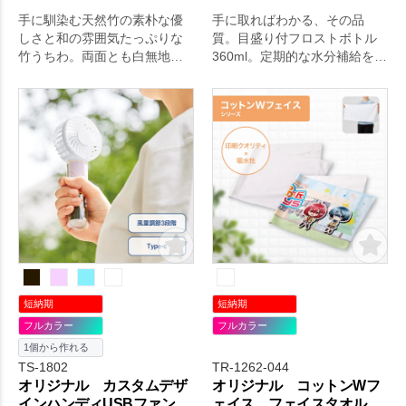
手に馴染む天然竹の素朴な優
手に取ればわかる、その品
しさと和の雰囲気たっぷりな
質。目盛り付フロストボトル
竹うちわ。両面とも白無地で
360ml。定期的な水分補給を促
すが、裏面にはオリジナルの
す容量目盛り付のフロストボ
デザインが入れられる仕様で
トルです。
です。イベント時のノベルテ
ィとしてリーズナブルに作製
いただけます。
短納期
短納期
フルカラー
フルカラー
1個から作れる
TS-1802
TR-1262-044
オリジナル カスタムデザ
オリジナル コットンWフ
インハンディUSBファン
ェイス フェイスタオル