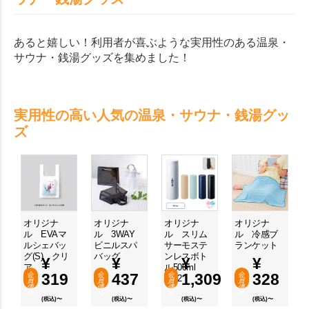
あると嬉しい！利用者が喜ぶような実用性のある温泉・
サウナ・銭湯グッズを集めました！
実用性の高い人気の温泉・サウナ・銭湯グッ
ズ
オリジナ
オリジナ
オリジナ
オリジナ
ル EVAマ
ル 3WAY
ル スリム
ル 冷感ブ
ルシェバッ
ビニルスパ
サーモステ
ランケット
グ(S) クリ
バッグ
ンレスボト
¥
¥
¥
¥
ア
ル500ml
会
319
会
437
会
1,309
会
328
ver.2
員
員
員
員
価
価
価
価
格
格
格
格
(税込)〜
(税込)〜
(税込)〜
(税込)〜