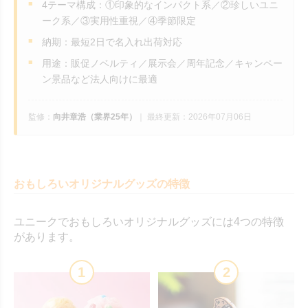
4テーマ構成：①印象的なインパクト系／②珍しいユニ
ーク系／③実用性重視／④季節限定
納期：最短2日で名入れ出荷対応
用途：販促ノベルティ／展示会／周年記念／キャンペー
ン景品など法人向けに最適
監修：
向井章浩（業界25年）
｜
最終更新：2026年07月06日
おもしろいオリジナルグッズの特徴
ユニークでおもしろいオリジナルグッズには4つの特徴
があります。
1
2