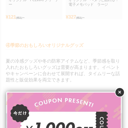
ー
電子メモパッド ラージ
¥
121
¥
327
(税込)〜
(税込)〜
④季節のおもしろいオリジナルグッズ
夏の冷感グッズや冬の防寒アイテムなど、季節感を取り
入れたおもしろいグッズは需要が高まります。イベント
やキャンペーンに合わせて展開すれば、タイムリーな話
題性と販促効果を両立できます。
×
春夏に人気のおもしろいオリジナルグッズ