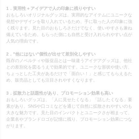
1．実用性＋アイデアで人の印象に残りやすい
おもしろいオリジナルグッズは、実用的なアイテムにユニークな
発想やデザインを取り入れているため、手に取った人の印象に強
く残ります。見た目のおもしろさだけでなく、使いやすさも兼ね
備えているため、もらった側にも自然と受け入れられやすい点が
人気の理由です。
2．"他にはない"個性が出せて差別化しやすい
既存のノベルティや販促品とは一味違うアイデアグッズは、他社
との差別化を図るうえで効果的です。ユニークな形状や使い方、
ちょっとした工夫があるだけで「面白い！」と感じてもらえるた
め、販売品としても注目されやすくなります。
3．拡散力と話題性があり、プロモーション効果も高い
おもしろいグッズは、「人に見せたくなる」「話したくなる」要
素があり、SNSや口コミなどを通じて自然に拡散されやすいのも
大きな魅力です。見た目のインパクトとユニークさが相まって、
企業名やブランドロゴが記憶に残り、プロモーション効果につな
がります。