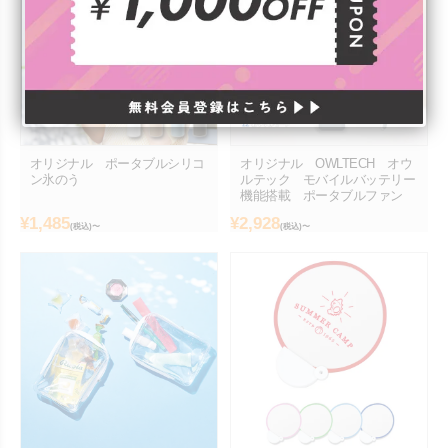
オリジナル ポータブルシリコ
オリジナル OWLTECH オウ
ン氷のう
ルテック モバイルバッテリー
機能搭載 ポータブルファン
¥
1,485
¥
2,928
(税込)〜
(税込)〜