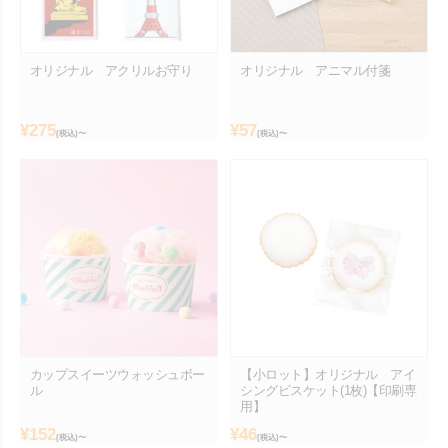
オリジナル アクリルお守り
オリジナル アニマル付箋
¥
275
¥
57
(税込)〜
(税込)〜
カップスイーツウォッシュボー
【小ロット】オリジナル アイ
ル
シングビスケット(1枚)【印刷専
用】
¥
152
¥
46
(税込)〜
(税込)〜