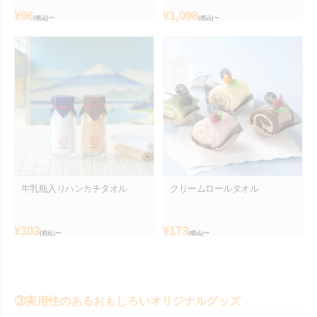
¥
96
¥
1,098
(税込)〜
(税込)〜
牛乳瓶入りハンカチタオル
クリームロールタオル
¥
303
¥
173
(税込)〜
(税込)〜
③実用性のあるおもしろいオリジナルグッズ