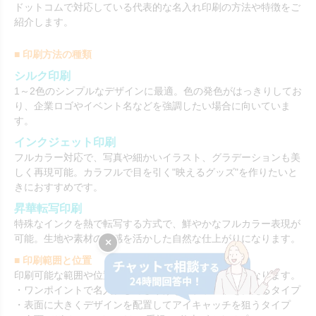
ドットコムで対応している代表的な名入れ印刷の方法や特徴をご
紹介します。
■ 印刷方法の種類
シルク印刷
1～2色のシンプルなデザインに最適。色の発色がはっきりしてお
り、企業ロゴやイベント名などを強調したい場合に向いていま
す。
インクジェット印刷
フルカラー対応で、写真や細かいイラスト、グラデーションも美
しく再現可能。カラフルで目を引く"映えるグッズ"を作りたいと
きにおすすめです。
昇華転写印刷
特殊なインクを熱で転写する方式で、鮮やかなフルカラー表現が
可能。生地や素材の質感を活かした自然な仕上がりになります。
×
■ 印刷範囲と位置
印刷可能な範囲や位置は、商品や印刷方式によって異なります。
・ワンポイントで名入れしてさりげなくブランドを伝えるタイプ
・表面に大きくデザインを配置してアイキャッチを狙うタイプ