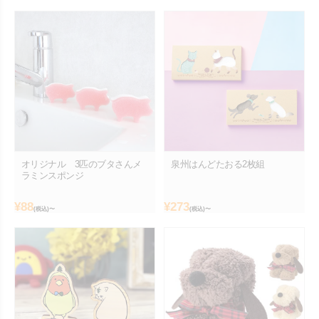
オリジナル 3匹のブタさんメ
泉州はんどたおる2枚組
ラミンスポンジ
¥
88
¥
273
(税込)〜
(税込)〜