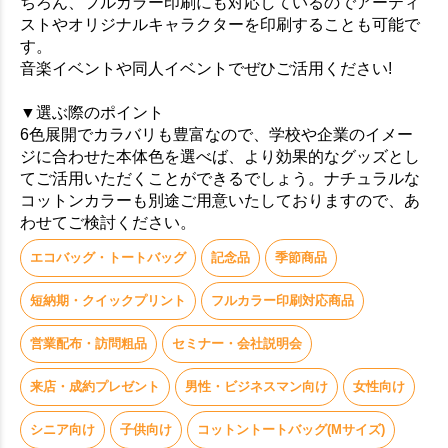
ちろん、フルカラー印刷にも対応しているのでアーティ
ストやオリジナルキャラクターを印刷することも可能で
す。
音楽イベントや同人イベントでぜひご活用ください!
▼選ぶ際のポイント
6色展開でカラバリも豊富なので、学校や企業のイメー
ジに合わせた本体色を選べば、より効果的なグッズとし
てご活用いただくことができるでしょう。ナチュラルな
コットンカラーも別途ご用意いたしておりますので、あ
わせてご検討ください。
エコバッグ・トートバッグ
記念品
季節商品
短納期・クイックプリント
フルカラー印刷対応商品
営業配布・訪問粗品
セミナー・会社説明会
来店・成約プレゼント
男性・ビジネスマン向け
女性向け
シニア向け
子供向け
コットントートバッグ(Mサイズ)