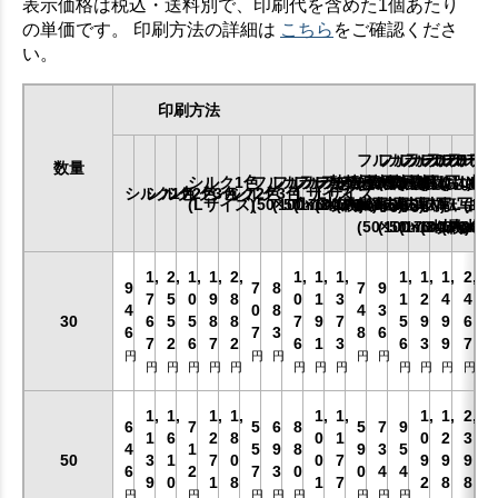
表示価格は税込・送料別で、印刷代を含めた1個あたり
の単価です。 印刷方法の詳細は
こちら
をご確認くださ
い。
印刷方法
フルカラーDTF
フルカラーDTF
フルカラーDT
フルカラー
フルカラ
数量
シルク1色
フルカラー熱転写SS
フルカラー熱転写S
フルカラー熱転写M
フルカラー熱転写L
フルカラー熱転写LL
(ふちなし)
(ふちなし)
(ふちなし)
(ふちなし)
(ふちな
【1
シルク1色
シルク2色
シルク3色
シルク2色 Lサイズ
シルク3色 Lサイズ
(Lサイズ)
(50×50mm以内)
(100×100mm以内)
(170×170mm以内)
(240×200mm以内)
(最大)
転写SS
転写S
転写M
転写L
転写LL
(白
(50×50mm以内)
(100×100mm以
(170×170m
(240×20
(最大)
1,
2,
1,
1,
2,
1,
1,
1,
1,
1,
1,
2,
9
7
8
7
9
7
5
0
9
8
0
1
3
1
2
4
4
4
0
8
4
3
30
6
5
5
8
8
7
9
7
5
9
9
6
6
7
3
8
6
7
2
6
7
2
6
1
3
6
3
9
7
円
円
円
円
円
円
円
円
円
円
円
円
円
円
円
円
円
1,
1,
1,
1,
1,
1,
1,
1,
2,
6
7
5
6
8
5
7
9
1
6
2
8
0
1
0
2
3
4
1
5
9
8
9
3
5
50
3
1
7
0
0
7
9
9
9
6
2
7
3
0
0
4
4
9
0
1
8
1
7
2
8
8
円
円
円
円
円
円
円
円