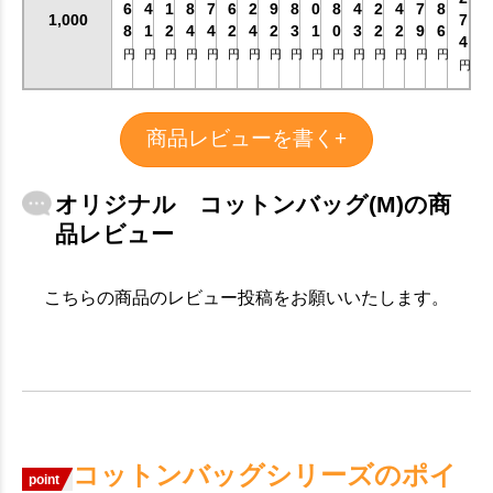
6
4
1
8
7
6
2
9
8
0
8
4
2
4
7
8
1,000
7
8
1
2
4
4
2
4
2
3
1
0
3
2
2
9
6
4
円
円
円
円
円
円
円
円
円
円
円
円
円
円
円
円
円
商品レビューを書く+
オリジナル コットンバッグ(M)の商
品レビュー
こちらの商品のレビュー投稿をお願いいたします。
コットンバッグシリーズのポイ
point