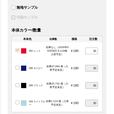
無地サンプル
印刷サンプル
本体カラー/数量
本体色
価格
注文数
在庫数
在庫なし（2026年0
￥180
9月09日 8,119個
002 レッド
入荷予定）
在庫47,064 個（入
￥180
006 ネイビー
荷予定未定）
在庫25,732 個（入
￥180
009 ブラック
荷予定未定）
在庫2,110 個（入荷
034 ライトブル
￥180
ー
予定未定）