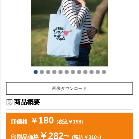
画像ダウンロード
商品概要
180
￥
卸価格
(税込￥198)
￥282~
印刷品価格
(税込￥310~)