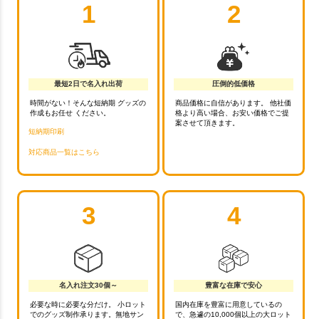
1
2
最短2日で名入れ出荷
圧倒的低価格
時間がない！そんな短納期 グッズの
商品価格に自信があります。 他社価
作成もお任せ ください。
格より高い場合、お安い価格でご提
案させて頂きます。
短納期印刷
対応商品一覧はこちら
3
4
名入れ注文30個～
豊富な在庫で安心
必要な時に必要な分だけ。 小ロット
国内在庫を豊富に用意しているの
でのグッズ制作承ります。無地サン
で、急遽の10,000個以上の大ロット