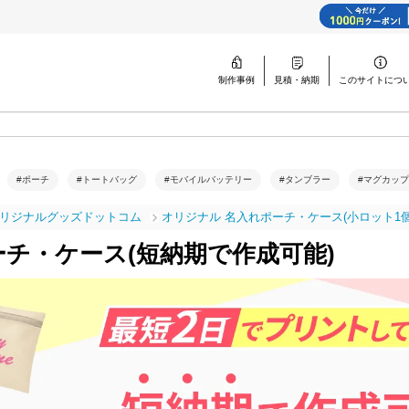
制作事例
見積・納期
このサイトに
つ
#ポーチ
#トートバッグ
#モバイルバッテリー
#タンブラー
#マグカップ
リジナルグッズドットコム
オリジナル 名入れポーチ・ケース(小ロット1個
ーチ・ケース(短納期で作成可能)