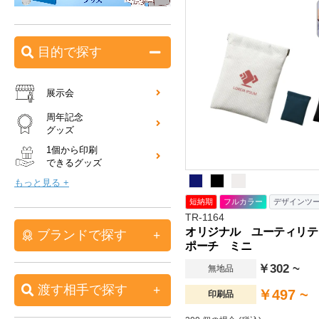
目的で探す
展示会
周年記念
グッズ
1個から印刷
できるグッズ
もっと見る +
短納期
フルカラー
デザインツ
TR-1164
オリジナル ユーティリテ
ブランドで探す
ポーチ ミニ
￥302 ~
無地品
渡す相手で探す
￥497 ~
印刷品