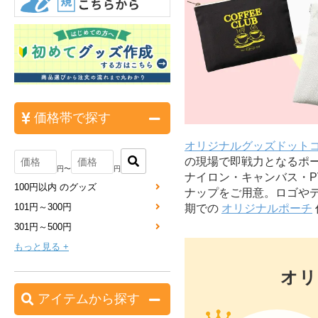
価格帯で探す
オリジナルグッズドット
の現場で即戦力となるポ
円〜
円
ナイロン・キャンバス・
100円以内 のグッズ
ナップをご用意。ロゴや
101円～300円
期での
オリジナルポーチ
301円～500円
もっと見る +
オリ
アイテムから探す