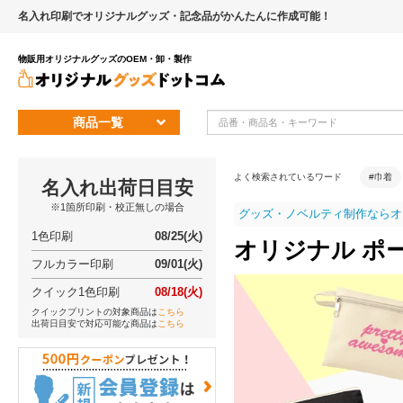
名入れ印刷でオリジナルグッズ・記念品がかんたんに作成可能！
物販用オリジナルグッズのOEM・卸・製作
商品一覧
よく検索されているワード
#巾着
名入れ出荷日目安
※1箇所印刷・校正無しの場合
グッズ・ノベルティ制作ならオ
1色印刷
08/25(火)
オリジナル ポ
フルカラー印刷
09/01(火)
クイック1色印刷
08/18(火)
クイックプリントの対象商品は
こちら
出荷日目安で対応可能な商品は
こちら