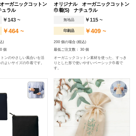
オーガニックコットン
オリジナル オーガニックコットン
チュラル
巾着(S) ナチュラル
￥143 ~
￥115 ~
無地品
￥464 ~
￥409 ~
印刷品
込)
200 個の場合 (税込)
0 個
最低ご注文数： 30 個
ットンのやさしい風合いを活
オーガニックコットン素材を使った、すっき
手のよいサイズの巾着です。
りとした形で使いやすいベーシック巾着で
す。