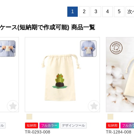
1
2
3
4
5
次
ケース(短納期で作成可能) 商品一覧
ール
短納期
フルカラー
デザインツール
短納期
フルカ
TR-0293-008
TR-1284-008