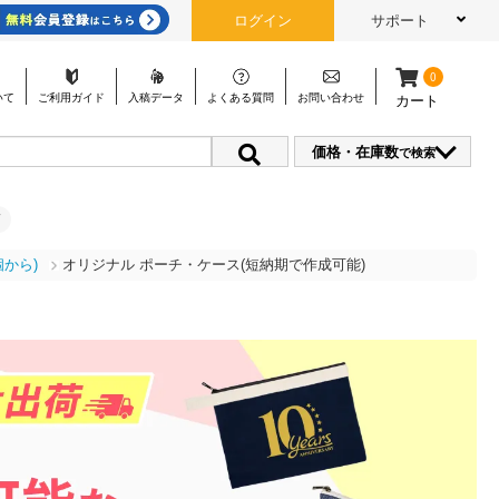
ログイン
サポート
0
いて
ご利用
ガイド
入稿
データ
よくある
質問
お問い
合わせ
カート
価格・在庫数
で検索
から)
オリジナル ポーチ・ケース(短納期で作成可能)