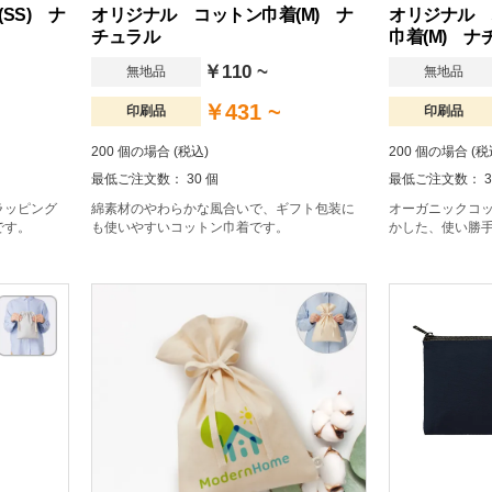
SS) ナ
オリジナル コットン巾着(M) ナ
オリジナル 
チュラル
巾着(M) ナ
￥110 ~
無地品
無地品
￥431 ~
印刷品
印刷品
200 個の場合 (税込)
200 個の場合 (税
最低ご注文数： 30 個
最低ご注文数： 3
ラッピング
綿素材のやわらかな風合いで、ギフト包装に
オーガニックコ
です。
も使いやすいコットン巾着です。
かした、使い勝