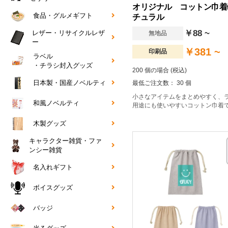
オリジナル コットン巾着(
食品・グルメギフト
チュラル
￥88 ~
レザー・リサイクルレザ
無地品
ー
￥381 ~
印刷品
ラベル
・チラシ封入グッズ
200 個の場合 (税込)
日本製・国産ノベルティ
最低ご注文数： 30 個
小さなアイテムをまとめやすく、
和風ノベルティ
用途にも使いやすいコットン巾着
木製グッズ
キャラクター雑貨・ファ
ンシー雑貨
名入れギフト
ボイスグッズ
バッジ