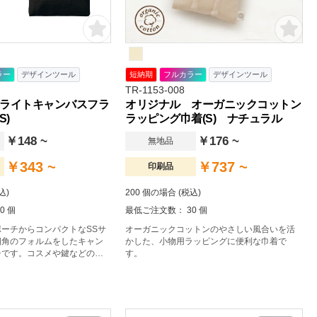
ラー
デザインツール
短納期
フルカラー
デザインツール
TR-1153-008
ライトキャンバスフラ
オリジナル オーガニックコットン
S)
ラッピング巾着(S) ナチュラル
￥148 ~
￥176 ~
無地品
￥343 ~
￥737 ~
印刷品
込)
200 個の場合 (税込)
0 個
最低ご注文数： 30 個
ーチからコンパクトなSSサ
オーガニックコットンのやさしい風合いを活
四角のフォルムをしたキャン
かした、小物用ラッピングに便利な巾着で
チです。コスメや鍵などの小
す。
躍するコンパクトサイズのポ
やお菓子とのセット販売もお
用雑貨やコスメブランドのノ
も。