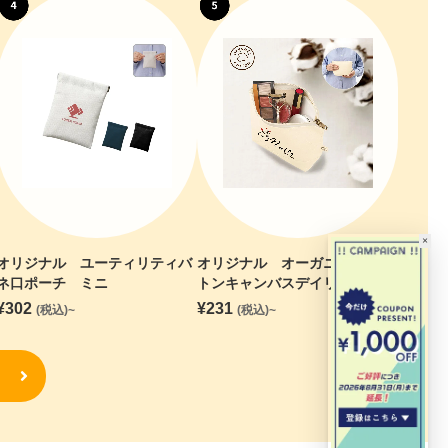
×
オリジナル ユーティリティバ
オリジナル オーガニックコッ
ネ口ポーチ ミニ
トンキャンバスデイリーポーチ
(S) ナチュラル
¥
302
¥
231
(税込)~
(税込)~