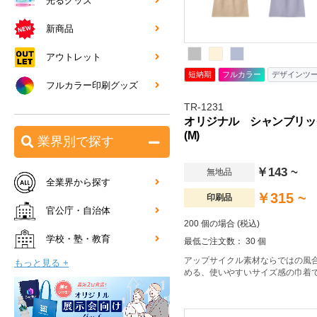
光るグッズ
新商品
アウトレット
短納期
フルカラー
デザインツ
フルカラー印刷グッズ
TR-1231
オリジナル シャンブリッ
(M)
業界別で探す
￥143 ~
無地品
全業界から探す
￥315 ~
印刷品
官公庁・自治体
200 個の場合 (税込)
学校・塾・教育
最低ご注文数： 30 個
アップサイクル素材ならではの風
もっと見る +
める、使いやすいサイズ感の巾着