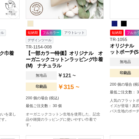
ール
短納期
フルカラー
アウトレット
短納期
フルカ
TR-1055
デザインツール
オリジナル 
TR-1154-008
ットポーチ(S
ク巾着
【一部カラー特価】オリジナル オ
ーガニックコットンラッピング巾着
無地品
(M) ナチュラル
印刷品
￥121 ~
無地品
200 個の場合 (税
￥315 ~
印刷品
最低ご注文数： 3
200 個の場合 (税込)
人気のフラットポ
最低ご注文数： 30 個
イズが登場！真
バス生地のポー
合いを楽し
オーガニックコットン生地を使用した、記念
物入れとして活
です。
品や雑貨のラッピングに使いやすい巾着で
ーチは、バッグ
す。
すすめです。日
ベルティとして