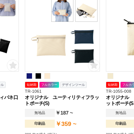
ール
短納期
フルカラー
デザインツール
短納期
フルカ
TR-1061
TR-1055-008
ィバネ口
オリジナル ユーティリティフラッ
オリジナル 
トポーチ(S)
ットポーチ(S
￥187 ~
無地品
無地品
￥359 ~
印刷品
印刷品