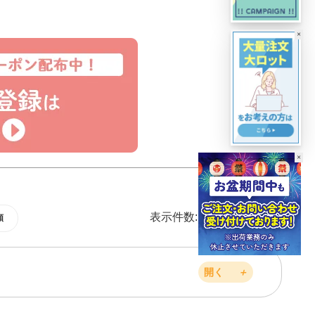
×
×
表示件数:
20件
40件
60件
順
開く
＋