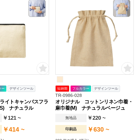
ラー
デザインツール
短納期
フルカラー
デザインツール
TR-0986-028
ライトキャンバスフラ
オリジナル コットンリネン巾着・
S) ナチュラル
麻巾着(M) ナチュラルベージュ
￥121 ~
￥220 ~
無地品
￥414 ~
￥630 ~
印刷品