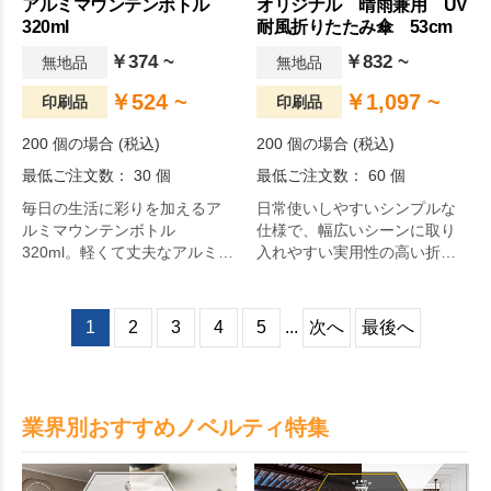
アルミマウンテンボトル
オリジナル 晴雨兼用 UV
320ml
耐風折りたたみ傘 53cm
￥374 ~
￥832 ~
無地品
無地品
￥524 ~
￥1,097 ~
印刷品
印刷品
200 個の場合 (税込)
200 個の場合 (税込)
最低ご注文数： 30 個
最低ご注文数： 60 個
毎日の生活に彩りを加えるア
日常使いしやすいシンプルな
ルミマウンテンボトル
仕様で、幅広いシーンに取り
320ml。軽くて丈夫なアルミボ
入れやすい実用性の高い折り
トルです。便利なカラビナ付
たたみ傘です。
でアウトドアの持ち運びにも
お使いいただけます。フルカ
1
2
3
4
5
...
次へ
最後へ
ラー印刷にも対応しておりま
すので、写真やオリジナルキ
ャラクターを印刷して記念品
や同人グッズとしてもご利用
業界別おすすめノベルティ特集
いただけます。