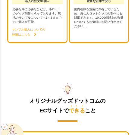
名入れ注文30個～
豊富な在庫で安心
必要な時に必要な分だけ。小ロット
国内在庫を豊富に保有しているた
のグッズ制作も承っております。無
め、急な大ロットグッズの制作にも
地のサンプルについても1～3点まで
対応できます。10,000個以上の数量
のご購入が可能。
についてもお気軽にお問い合わせく
ださい。。
サンプル購入についての
詳細はこちら
オリジナルグッズドットコムの
ECサイトで
できる
こと