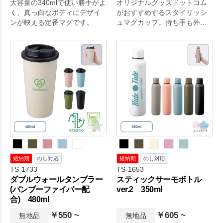
大容量の340mlで使い勝手がよ
オリジナルグッズドットコム
く、真っ白なボディにデザイ
がおすすめするスタイリッシ
ンが映える定番マグです。
ュマグカップ。持ち手も外側
も内側もブラックにキメた、
シンプルデザインが引き立つ
スタイリッシュなマグカップ
です。
短納期
のし対応
短納期
のし対応
TS-1733
TS-1653
ダブルウォールタンブラー
スティックサーモボトル
(バンブーファイバー配
ver.2 350ml
合) 480ml
￥550 ~
￥605 ~
無地品
無地品