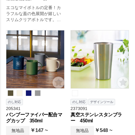
エコなマイボトルの定番！カ
ラフルな蓋の色展開が嬉しい
スリムクリアボトルです。容
量は安心の500mlでたっぷり持
ち運びできます。側面に大き
く印刷範囲がとれるので、デ
ザインの自由度が高いのも魅
力です。 1色印刷であれば、蓋
の色にあわせた色での印刷も
可能なので、よりオリジナル
性が高くなりおすすめです。
のし対応
のし対応
デザインツール
205341
2373091
バンブーファイバー配合マ
真空ステンレスタンブラ
グカップ 350ml
ー 450ml
￥147 ~
￥548 ~
無地品
無地品