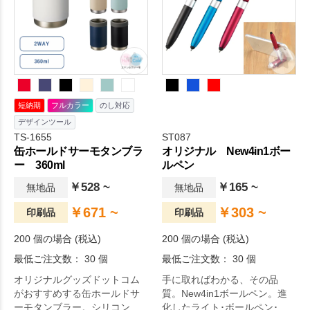
応えし、カラフルにご用意い
たしましたので、ターゲット
の年齢や性別に合わせたり、
推し色で作成することも可能
です。
短納期
フルカラー
のし対応
デザインツール
TS-1655
ST087
缶ホールドサーモタンブラ
オリジナル New4in1ボー
ー 360ml
ルペン
￥528 ~
￥165 ~
無地品
無地品
￥671 ~
￥303 ~
印刷品
印刷品
200 個の場合 (税込)
200 個の場合 (税込)
最低ご注文数： 30 個
最低ご注文数： 30 個
オリジナルグッズドットコム
手に取ればわかる、その品
がおすすめする缶ホールドサ
質。New4in1ボールペン。進
ーモタンブラー。シリコンパ
化したライト･ボールペン･タ