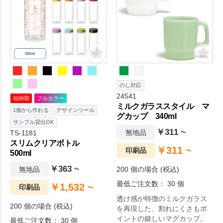
のし対応
24541
短納期
フルカラー
ミルクガラススタイル マ
1個から作れる
デザインツール
グカップ 340ml
サンプル貸出OK
￥311 ~
無地品
TS-1181
スリムクリアボトル
￥311 ~
印刷品
500ml
￥363 ~
無地品
200 個の場合 (税込)
最低ご注文数： 30 個
￥1,532 ~
印刷品
透け感が特徴のミルクガラス
200 個の場合 (税込)
を再現した、割れにくさもポ
イントの嬉しいマグカップ。
最低ご注文数： 30 個