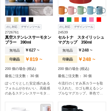
のし対応
デザインツール
のし対応
デザインツール
2726761
24539
真空ステンレスサーモタン
セルトナ スタイリッシュ
ブラー 390ml
マグカップ 350ml
￥627 ~
￥248 ~
無地品
無地品
￥819 ~
￥248 ~
印刷品
印刷品
200 個の場合 (税込)
200 個の場合 (税込)
最低ご注文数： 30 個
最低ご注文数： 30 個
ぽってりとした安定感のある
今流行のくすみ系カラーを取
フォルムがかわいい、高級感
り入れた、ロゴも映えるシン
のあるステンレスサーモタン
プルなマグカップ。単色で揃
ブラーです。
えても、カラーバリエーショ
ンで揃えても楽しいアイテム
です。