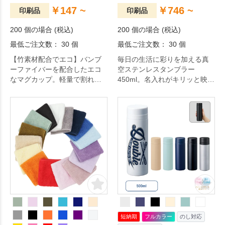
￥147 ~
￥746 ~
印刷品
印刷品
200 個の場合 (税込)
200 個の場合 (税込)
最低ご注文数： 30 個
最低ご注文数： 30 個
【竹素材配合でエコ】バンブ
毎日の生活に彩りを加える真
ーファイバーを配合したエコ
空ステンレスタンブラー
なマグカップ。軽量で割れに
450ml。名入れがキリッと映え
くく、お子様にも安心のアイ
る潔いシンプルデザイン。 た
テムです。手に馴染むマット
っぷり容量でヘビーユーズ間
な質感と落ち着いたカラー展
違いなし。結露しないのでデ
開で、普段使いにもアウトド
スクまわりでも安心。シンプ
アにもおすすめです。
ルな化粧箱なので名入れに
も。日々の生活をちょっぴり
豊かにするアイテムです。
短納期
フルカラー
のし対応