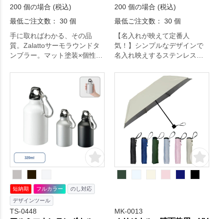
200 個の場合 (税込)
200 個の場合 (税込)
最低ご注文数： 30 個
最低ご注文数： 30 個
手に取ればわかる、その品
【名入れが映えて定番人
質。Zalattoサーモラウンドタ
気！】シンプルなデザインで
ンブラー。マット塗装×個性的
名入れ映えするステンレス製
フォルムデザインでカッコよ
タンブラーです。上フタを回
さを全面に出した、真空ステ
すことで飲み口が現れるタイ
ンレスタンブラーです。ザラ
プで、フタを外せばすぐ洗え
ッっとした質感にセンスが光
る手間要らずな仕様が嬉しい
る、おしゃれでマニッシュな
商品です。フタがあるので冷
ドリンクウェアシリーズ
めにくくホコリも入らないの
『Zalatto』。メンズはもちろ
で長時間ご使用できます。ご
ん、最近はレディースがメン
家庭やオフィス、キャンプな
ズライクをチョイスするのが
どのアウトドアシーンなど使
人気です。真空2層式のステン
える場所は様々です。記念
レスサーモ構造。真空層が熱
品、オリジナルグッズ、ノベ
伝導をシャットアウトして、
ルティなど多くのシーンでお
長時間しっかり保温、保冷し
選びいただいています。
短納期
フルカラー
のし対応
てくれます。いつでもホット
デザインツール
ドリンク、キンキン コールド
TS-0448
MK-0013
ドリンク。