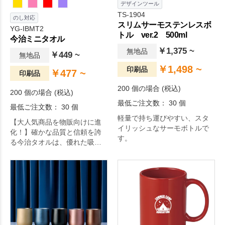
デザインツール
TS-1904
のし対応
スリムサーモステンレスボ
YG-IBMT2
トル ver.2 500ml
今治ミニタオル
￥1,375 ~
無地品
￥449 ~
無地品
￥1,498 ~
印刷品
￥477 ~
印刷品
200 個の場合 (税込)
200 個の場合 (税込)
最低ご注文数： 30 個
最低ご注文数： 30 個
軽量で持ち運びやすい、スタ
【大人気商品を物販向けに進
イリッシュなサーモボトルで
化！】確かな品質と信頼を誇
す。
る今治タオルは、優れた吸水
性と柔らかな肌触りが魅力。
25cm角の使いやすいサイズは
業界問わず大変ご好評いただ
いております。