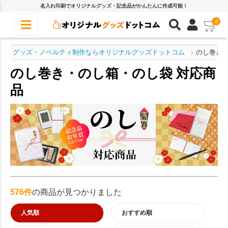
名入れ印刷でオリジナルグッズ・記念品がかんたんに作成可能！
0
グッズ・ノベルティ制作ならオリジナルグッズドットコム
のし巻き・
のし巻き・のし箱・のし袋 対応商
品
576件
の商品が見つかりました
人気順
おすすめ順