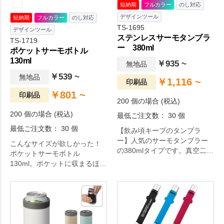
短納期
フルカラー
のし対応
デザインツール
短納期
フルカラー
のし対応
TS-1695
デザインツール
ステンレスサーモタンブラ
TS-1719
ー 380ml
ポケットサーモボトル
130ml
￥935 ~
無地品
￥539 ~
無地品
￥1,116 ~
印刷品
￥801 ~
印刷品
200 個の場合 (税込)
200 個の場合 (税込)
最低ご注文数： 30 個
最低ご注文数： 30 個
【飲み頃キープのタンブラ
ー】人気のサーモタンブラー
こんなサイズが欲しかった！
の380mlタイプです。真空二層
ポケットサーモボトル
構造で保冷保温機能があるた
130ml。ポケットに収まるほど
め、長時間適温で飲み物を楽
小さな130mlサイズのポケット
しむことができます。
サーモボトルです。お散歩や
通勤時など、少しだけ水分補
給をしたい時にぴったりの大
きさで、使い勝手抜群です。
お客様のご要望やニーズにお