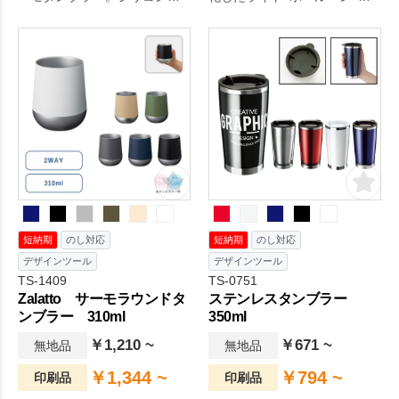
ーツをつけ替えることで缶ホ
ッチペン･スマホスタンドの4
ルダー、サーモタンブラーの
機能搭載。一度使えば手放せ
2WAYで使用できるタンブラー
なくなること間違いなし。
です。夏は冷たい缶をホール
ド、また直飲みでもサーモタ
ンブラーとしてもお使いいた
だけます。冬は温かい飲み物
入れて直飲みタンブラーとし
てお使いください。
短納期
のし対応
短納期
のし対応
デザインツール
デザインツール
TS-1409
TS-0751
Zalatto サーモラウンドタ
ステンレスタンブラー
ンブラー 310ml
350ml
￥1,210 ~
￥671 ~
無地品
無地品
￥1,344 ~
￥794 ~
印刷品
印刷品