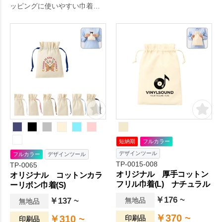
ッピングに使いやすい巾着で
す。
短納期
フルカラー
デザインツール
フルカラー
デザインツール
TP-0015-008
TP-0065
オリジナル 厚手コットン
オリジナル コットンカラ
フリル巾着(L) ナチュラル
ーリボン巾着(S)
￥176 ~
￥137 ~
無地品
無地品
￥370 ~
￥310 ~
印刷品
印刷品