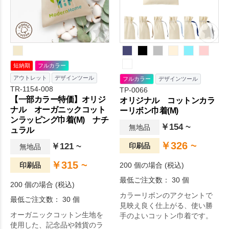
短納期
フルカラー
アウトレット
デザインツール
フルカラー
デザインツール
TR-1154-008
TP-0066
【一部カラー特価】オリジ
オリジナル コットンカラ
ナル オーガニックコット
ーリボン巾着(M)
ンラッピング巾着(M) ナチ
￥154 ~
無地品
ュラル
￥326 ~
￥121 ~
印刷品
無地品
￥315 ~
印刷品
200 個の場合 (税込)
最低ご注文数： 30 個
200 個の場合 (税込)
カラーリボンのアクセントで
最低ご注文数： 30 個
見映え良く仕上がる、使い勝
オーガニックコットン生地を
手のよいコットン巾着です。
使用した、記念品や雑貨のラ