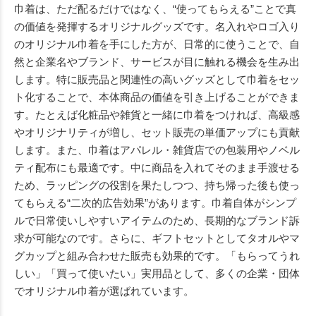
巾着は、ただ配るだけではなく、“使ってもらえる”ことで真
の価値を発揮するオリジナルグッズです。名入れやロゴ入り
のオリジナル巾着を手にした方が、日常的に使うことで、自
然と企業名やブランド、サービスが目に触れる機会を生み出
します。特に販売品と関連性の高いグッズとして巾着をセッ
ト化することで、本体商品の価値を引き上げることができま
す。たとえば化粧品や雑貨と一緒に巾着をつければ、高級感
やオリジナリティが増し、セット販売の単価アップにも貢献
します。また、巾着はアパレル・雑貨店での包装用やノベル
ティ配布にも最適です。中に商品を入れてそのまま手渡せる
ため、ラッピングの役割を果たしつつ、持ち帰った後も使っ
てもらえる“二次的広告効果”があります。巾着自体がシンプ
ルで日常使いしやすいアイテムのため、長期的なブランド訴
求が可能なのです。さらに、ギフトセットとしてタオルやマ
グカップと組み合わせた販売も効果的です。「もらってうれ
しい」「買って使いたい」実用品として、多くの企業・団体
でオリジナル巾着が選ばれています。