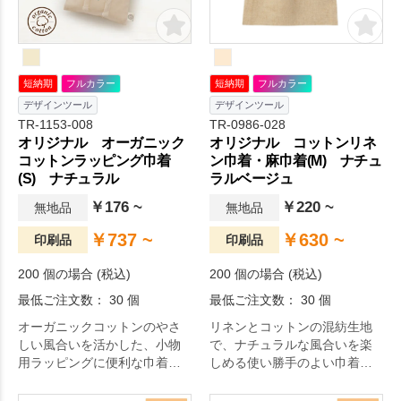
短納期
フルカラー
短納期
フルカラー
デザインツール
デザインツール
TR-1153-008
TR-0986-028
オリジナル オーガニック
オリジナル コットンリネ
コットンラッピング巾着
ン巾着・麻巾着(M) ナチュ
(S) ナチュラル
ラルベージュ
￥176 ~
￥220 ~
無地品
無地品
￥737 ~
￥630 ~
印刷品
印刷品
200 個の場合 (税込)
200 個の場合 (税込)
最低ご注文数： 30 個
最低ご注文数： 30 個
オーガニックコットンのやさ
リネンとコットンの混紡生地
しい風合いを活かした、小物
で、ナチュラルな風合いを楽
用ラッピングに便利な巾着で
しめる使い勝手のよい巾着で
す。
す。