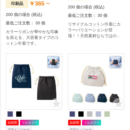
￥365 ~
印刷品
200 個の場合 (税込)
200 個の場合 (税込)
最低ご注文数： 30 個
最低ご注文数： 30 個
リサイクルコットン巾着にカ
ラーバリエーションが登
カラーリボンが華やかな印象
場！！天然素材ならではの親
を添える、大容量タイプのコ
しみやすい質感が魅力。エコ
ットン巾着です。
＆SDGsへの貢献とPRを同時
に叶えながらも、巾着の利便
性やかわいらしい見た目も販
促品として大きな魅力。
短納期
フルカラー
短納期
フルカラー
デザインツール
デザインツール