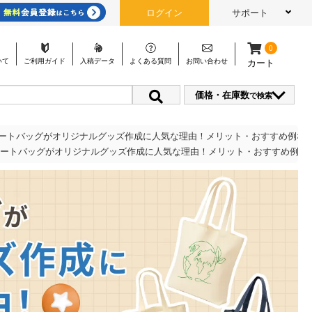
ログイン
サポート
0
いて
ご利用
ガイド
入稿
データ
よくある
質問
お問い
合わせ
カート
価格・在庫数
で検索
ートバッグがオリジナルグッズ作成に人気な理由！メリット・おすすめ例な
ートバッグがオリジナルグッズ作成に人気な理由！メリット・おすすめ例な