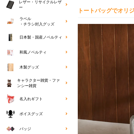
レザー・リサイクルレザ
ー
トートバッグでオリ
ラベル
・チラシ封入グッズ
日本製・国産ノベルティ
和風ノベルティ
木製グッズ
キャラクター雑貨・ファ
ンシー雑貨
名入れギフト
ボイスグッズ
バッジ