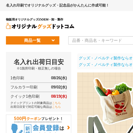
名入れ印刷でオリジナルグッズ・記念品がかんたんに作成可能！
物販用オリジナルグッズのOEM・卸・製作
商品一覧
グッズ・ノベルティ製作ならオ
名入れ出荷日目安
グッズ・ノベルティ製作ならオ
※1箇所印刷・校正無しの場合
1色印刷
08/26(水)
フルカラー印刷
09/02(水)
クイック1色印刷
08/19(水)
クイックプリントの対象商品は
こちら
出荷日目安で対応可能な商品は
こちら