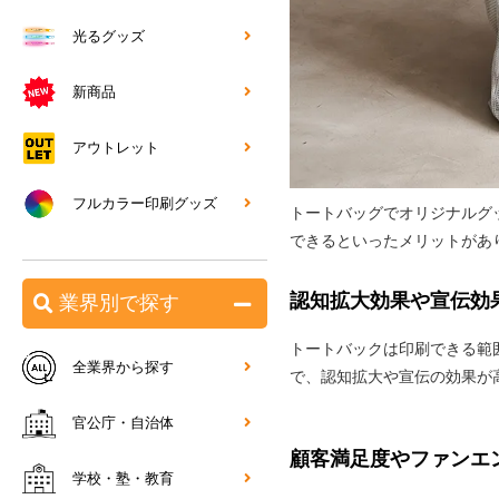
光るグッズ
新商品
アウトレット
フルカラー印刷グッズ
トートバッグでオリジナルグ
できるといったメリットがあ
認知拡大効果や宣伝効
業界別で探す
トートバックは印刷できる範
全業界から探す
で、認知拡大や宣伝の効果が
官公庁・自治体
顧客満足度やファンエ
学校・塾・教育