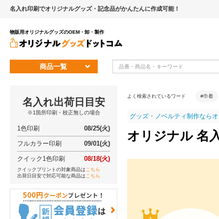
名入れ印刷でオリジナルグッズ・記念品がかんたんに作成可能！
物販用オリジナルグッズのOEM・卸・製作
商品一覧
よく検索されているワード
#巾着
名入れ出荷日目安
※1箇所印刷・校正無しの場合
グッズ・ノベルティ制作ならオ
1色印刷
08/25(火)
オリジナル 名
フルカラー印刷
09/01(火)
クイック1色印刷
08/18(火)
クイックプリントの対象商品は
こちら
出荷日目安で対応可能な商品は
こちら