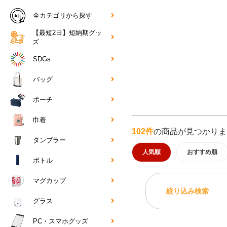
全カテゴリから探す
【最短2日】短納期グッ
ズ
SDGs
バッグ
ポーチ
巾着
102件
の商品が見つかりま
タンブラー
人気順
おすすめ順
ボトル
マグカップ
絞り込み検索
グラス
PC・スマホグッズ