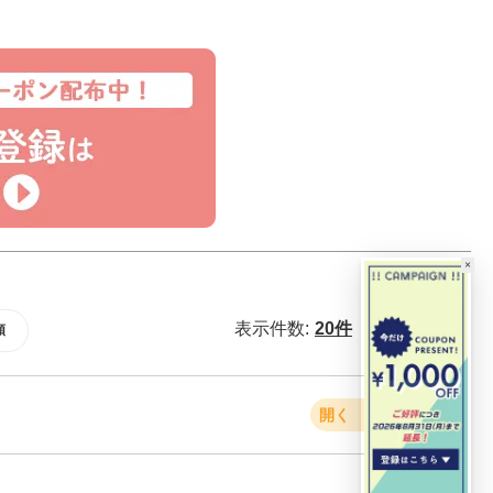
×
表示件数:
20件
40件
60件
順
開く
＋