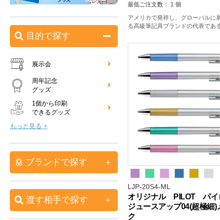
最低ご注文数： 1 個
アメリカで発祥し、グローバルに
る高級筆記具ブランドの代表であ
目的で探す
展示会
周年記念
グッズ
1個から印刷
できるグッズ
もっと見る +
ブランドで探す
LJP-20S4-ML
オリジナル PILOT 
渡す相手で探す
ジュースアップ04(超極細
ク