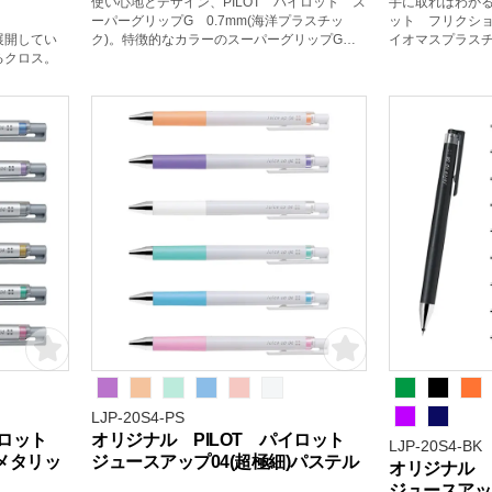
使い心地とデザイン、PILOT パイロット ス
手に取ればわかる
ーパーグリップG 0.7mm(海洋プラスチッ
ット フリクショ
展開してい
ク)。特徴的なカラーのスーパーグリップGは
イオマスプラスチ
るクロス。
ボディの一部に海から回収されたプラスチッ
ンボールノック
クを使用しているボールペンです。
資源を原料にし
手にフィットするラバー素材のグリップはペ
使用している商
ン先近くまであるので、持ち方や持つ位置に
かかわらず握りやすくなっています。
LJP-20S4-PS
パイロット
オリジナル PILOT パイロット
LJP-20S4-BK
)メタリッ
ジュースアップ04(超極細)パステル
オリジナル 
ジュースアップ