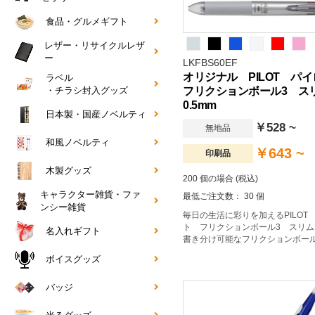
食品・グルメギフト
レザー・リサイクルレザ
ー
LKFBS60EF
オリジナル PILOT 
ラベル
フリクションボール3 
・チラシ封入グッズ
0.5mm
日本製・国産ノベルティ
￥528 ~
無地品
和風ノベルティ
￥643 ~
印刷品
木製グッズ
200 個の場合 (税込)
キャラクター雑貨・ファ
最低ご注文数： 30 個
ンシー雑貨
毎日の生活に彩りを加えるPILOT
ト フリクションボール3 スリム
名入れギフト
書き分け可能なフリクションボー
毎日の生活をより快適に。
ボイスグッズ
バッジ