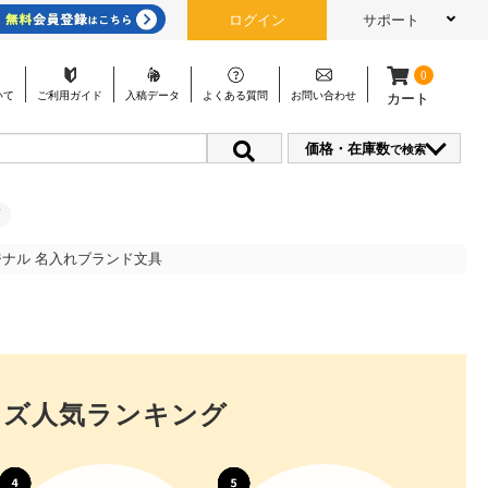
ログイン
サポート
0
いて
ご利用
ガイド
入稿
データ
よくある
質問
お問い
合わせ
カート
価格・在庫数
で検索
ジナル 名入れブランド文具
ッズ人気ランキング