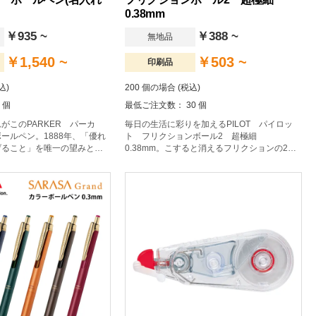
0.38mm
￥935 ~
￥388 ~
無地品
￥1,540 ~
￥503 ~
印刷品
込)
200 個の場合 (税込)
 個
最低ご注文数： 30 個
がこのPARKER パーカ
毎日の生活に彩りを加えるPILOT パイロッ
ールペン。1888年、「優れ
ト フリクションボール2 超極細
げること」を唯一の望みとし
0.38mm。こすると消えるフリクションの2色
「パーカー」。常に時代をリ
ボールペン。1本で2色を使い分けでき、何度
残るセンセーショナルな筆記
でも書き消し可能な利便性の高い2色ボールペ
きた実績から「世界で最も愛
ンです。持ち運びしやすいように最大径
称されています。こちらのベ
12.2mmのスリムボディに仕上げ、段差のない
ルでスタイリッシュなデザイ
なめらかな形状のグリップを採用すること
祝いのビジネスギフトとして
で、手帳などのペンホルダーに。
です。