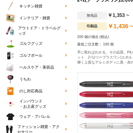
キッチン雑貨
￥1,353 ~
無地品
インテリア・雑貨
￥1,436 
印刷品
アウトドア・トラベルグ
ッズ
200 個の場合 (税込)
ゴルフグッズ
最低ご注文数： 100 個
手に取ればわかる、その品質。PIL
ゴルフボール
ット 2+1(ツープラスワン)エボ
輝く上質なアルミボディに黒・赤
ヘルスケア・美容品
ンとシャープペンシルの3つの機
エボルト ツープラスワン。
うちわ
のし対応商品
インバウンド
・お土産グッズ
ウェア・アパレル
ファッション雑貨・アク
セサリー