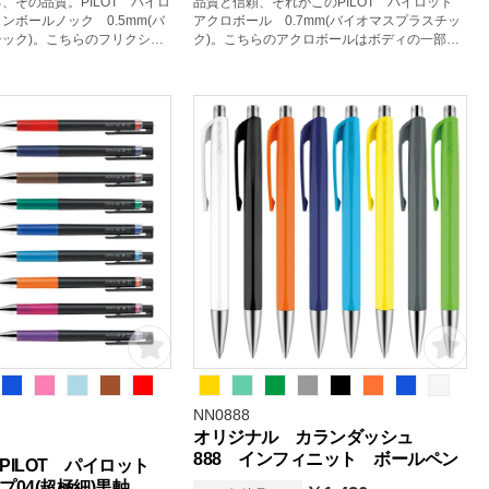
、その品質。PILOT パイロ
品質と信頼、それがこのPILOT パイロット
ンボールノック 0.5mm(バ
アクロボール 0.7mm(バイオマスプラスチッ
ック)。こちらのフリクショ
ク)。こちらのアクロボールはボディの一部に
はボディの一部に植物由来の
植物由来の資源を原料にしたバイオマスプラ
たバイオマスプラスチックを
スチックを使用している商品です。
品です。
NN0888
オリジナル カランダッシュ
888 インフィニット ボールペン
PILOT パイロット
04(超極細)黒軸