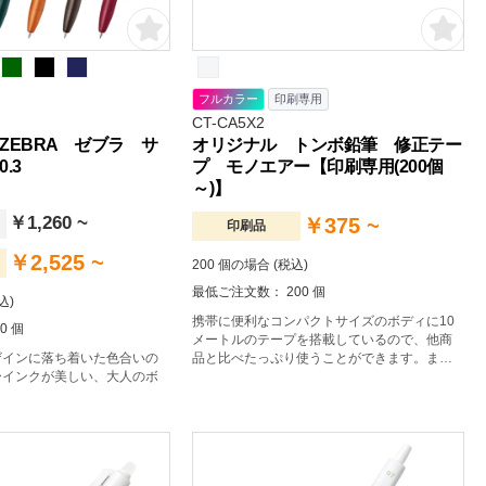
フルカラー
印刷専用
CT-CA5X2
ZEBRA ゼブラ サ
オリジナル トンボ鉛筆 修正テー
.3
プ モノエアー【印刷専用(200個
～)】
￥1,260 ~
￥375 ~
印刷品
￥2,525 ~
200 個の場合 (税込)
最低ご注文数： 200 個
込)
携帯に便利なコンパクトサイズのボディに10
0 個
メートルのテープを搭載しているので、他商
ザインに落ち着いた色合いの
品と比べたっぷり使うことができます。また
ーインクが美しい、大人のボ
テープを引く際のカチカチという音も低減し
ている為、静かな場所でも気にせず使用でき
ます。テープの品質はペンタイプ同様、しっ
かりと紙面にフィットし上書きしても削れる
心配はありません。 名入れは本体に1色プリン
トもしくはインクジェットでフルカラープリ