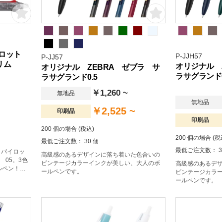
パイロット
P-JJH57
P-JJ57
スリム
オリジナル 
オリジナル ZEBRA ゼブラ サ
ラサグランド0
ラサグランド0.5
￥1,260 ~
無地品
無地品
￥2,525 ~
印刷品
印刷品
200 個の場合 (税込)
200 個の場合 (税
最低ご注文数： 30 個
最低ご注文数： 3
 パイロッ
高級感のあるデザインに落ち着いた色合いの
 05。3色
ビンテージカラーインクが美しい、大人のボ
高級感のあるデ
ルペン！。
ールペンです。
ビンテージカラ
ールペンです。