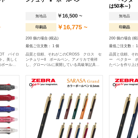
は50本～)
￥16,500 ~
無地品
無地品
~
￥16,775 ~
印刷品
印刷品
200 個の場合 (税込)
200 個の場合 (税
最低ご注文数： 1 個
最低ご注文数： 1
OT パイロ
品質と信頼、それがこのCROSS クロス セ
品質と信頼、それ
ルト。美しく
ンチュリーII ボールペン。アメリカで発祥
ー ベクター ボ
のボールペ
し、グローバルに展開している高級筆記具ブ
たペンを作り上
能を搭載した
ランドの代表であるクロス。 「クラシックセ
てスタートした
ンチュリー」のデザインを受け継ぎながら
ードし、歴史に
も、ひと回り太いボディとなっており、より
具を生みだして
ラグジュアリーな仕様。オリジナルグッズド
されるペン」と
ットコムの選りすぐり。
クターはシンプ
ンで記念品やお
人気のシリーズ