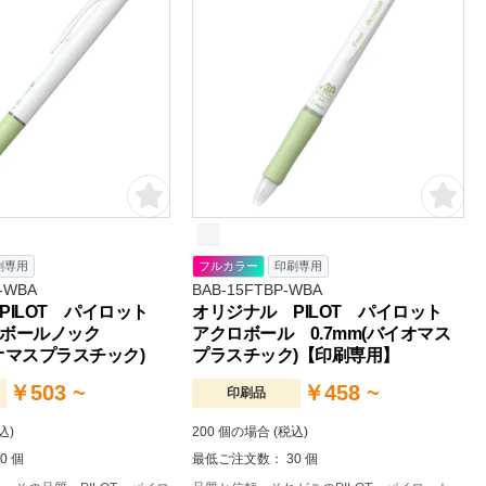
ントが対応可能となっております。
刷専用
フルカラー
印刷専用
-WBA
BAB-15FTBP-WBA
PILOT パイロット
オリジナル PILOT パイロット
ンボールノック
アクロボール 0.7mm(バイオマス
イオマスプラスチック)
プラスチック)【印刷専用】
￥503 ~
￥458 ~
印刷品
込)
200 個の場合 (税込)
0 個
最低ご注文数： 30 個