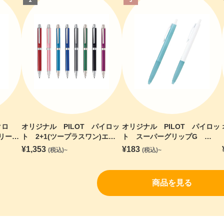
クロ
オリジナル PILOT パイロッ
オリジナル PILOT パイロッ
ュリー
ト 2+1(ツープラスワン)エボ
ト スーパーグリップG
ペン
ルト
0.7mm(海洋プラスチック)【印
¥
1,353
¥
183
(税込)~
(税込)~
刷専用】
商品を見る