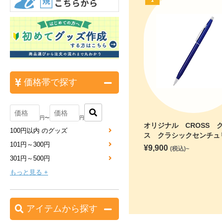
価格帯で探す
円〜
円
オリジナル CROSS 
100円以内 のグッズ
ス クラシックセンチ
101円～300円
ブルーラッカー ボール
¥
9,900
(税込)~
301円～500円
もっと見る +
アイテムから探す