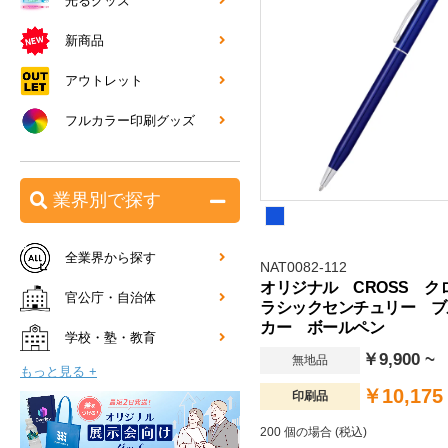
光るグッズ
新商品
アウトレット
フルカラー印刷グッズ
業界別で探す
全業界から探す
NAT0082-112
オリジナル CROSS ク
官公庁・自治体
ラシックセンチュリー ブ
カー ボールペン
学校・塾・教育
￥9,900 ~
無地品
もっと見る +
￥10,175
印刷品
200 個の場合 (税込)