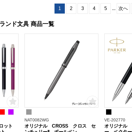
1
2
3
4
5
...
次へ
ランド文具 商品一覧
NAT0082WG
VE-202770
パイロット
オリジナル CROSS クロス セ
オリジナル 
ルト
ンチュリーII ボールペン
ー ベクター