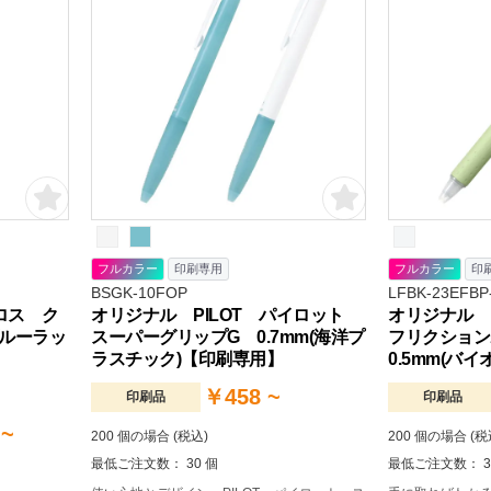
フルカラー
印刷専用
フルカラー
印
BSGK-10FOP
LFBK-23EFBP
ロス ク
オリジナル PILOT パイロット
オリジナル 
ルーラッ
スーパーグリップG 0.7mm(海洋プ
フリクショ
ラスチック)【印刷専用】
0.5mm(バ
￥458 ~
印刷品
印刷品
 ~
200 個の場合 (税込)
200 個の場合 (税
最低ご注文数： 30 個
最低ご注文数： 3