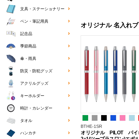
文具・ステーショナリー
ペン・筆記用具
オリジナル 名入れブ
記念品
季節商品
傘・雨具
防災・防犯グッズ
アクリルグッズ
キーホルダー
時計・カレンダー
タオル
BTHE-1SR
オリジナル PILOT 
ハンカチ
2+1(ツープラスワン)エボ