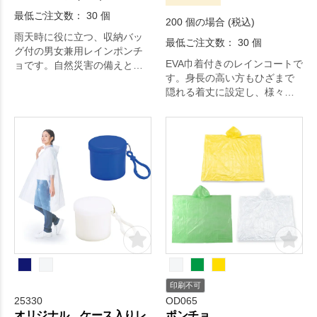
最低ご注文数： 30 個
200 個の場合 (税込)
雨天時に役に立つ、収納バッ
最低ご注文数： 30 個
グ付の男女兼用レインポンチ
EVA巾着付きのレインコートで
ョです。自然災害の備えとし
す。身長の高い方もひざまで
ても、あれば安心です。
隠れる着丈に設定し、様々な
体格の方に対応できるような
サイズ感です。
印刷不可
25330
OD065
オリジナル ケース入りレ
ポンチョ