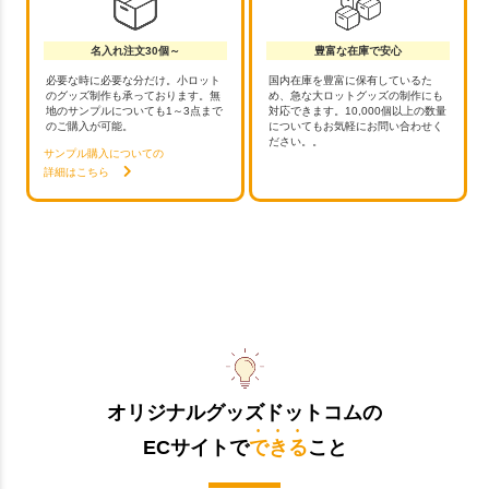
名入れ注文30個～
豊富な在庫で安心
必要な時に必要な分だけ。小ロット
国内在庫を豊富に保有しているた
のグッズ制作も承っております。無
め、急な大ロットグッズの制作にも
地のサンプルについても1～3点まで
対応できます。10,000個以上の数量
のご購入が可能。
についてもお気軽にお問い合わせく
ださい。。
サンプル購入についての
詳細はこちら
オリジナルグッズドットコムの
ECサイトで
できる
こと