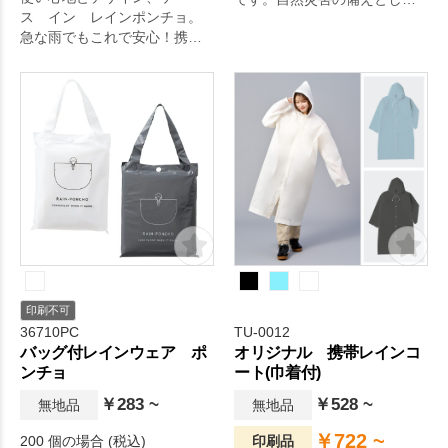
ス イン レインポンチョ。
も、あれば安心です。
急な雨でもこれで安心！携帯
ケース入りポンチョです。フ
ック付きなのでかばんやスト
ラップにつけて持ち運べるの
で、屋外イベントに持ってい
くと大活躍のアイテムです。
毎日の生活をより快適に。
印刷不可
36710PC
TU-0012
バッグ付レインウェア ポ
オリジナル 携帯レインコ
ンチョ
ート(巾着付)
￥283 ~
￥528 ~
無地品
無地品
￥722 ~
200 個の場合 (税込)
印刷品