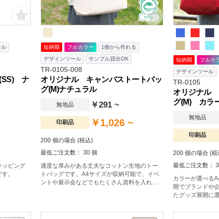
ール
短納期
フルカラー
1個から作れる
デザインツール
サンプル貸出OK
短納期
フルカ
TR-0105-008
デザインツール
SS) ナ
オリジナル キャンバストートバッ
TR-0105
グ(M)ナチュラル
オリジナル 
グ(M) カラ
￥291 ~
無地品
無地品
￥1,026 ~
印刷品
印刷品
200 個の場合 (税込)
最低ご注文数： 30 個
200 個の場合 (税
最低ご注文数： 3
ラッピング
適度な厚みがある丈夫なコットン生地のトー
です。
トバッグです。A4サイズが収納可能で、イベ
カラーが選べるA
ントや展示会などでもたくさん資料を入れら
開でブランドや
れます。企業用ノベルティはもちろん、販売
たグッズ展開に
品やイベント記念品など幅広い用途で大人気
みのあるコットン
です。肩かけ利用も可能なので、エコバッグ
グで、マチも広
としてもおすすめです。※エコマーク付