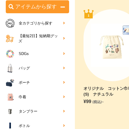
アイテムから探す
全カテゴリから探す
【最短2日】短納期グッ
ズ
SDGs
バッグ
ポーチ
オリジナル コットン巾
(S) ナチュラル
巾着
¥
99
(税込)~
タンブラー
ボトル