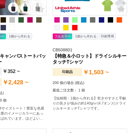
ラー
1個から作れる
フルカラー
1個から作れる
印刷専用
CB508801
キャンバストートバッ
【特急＆小ロット】ドライシルキー
ー
タッチTシャツ
￥352 ~
￥1,503 ~
印刷品
￥2,428 ~
200 個の場合 (税込)
最低ご注文数： 1 個
込)
【短納期・1個から作れる】乾きやすさと手触
0 個
りの良さが強みの約140g/㎡(4.7オンス)ドライ
4サイズトート！豊富な色展
シルキータッチTシャツです。
企業のイメージカラーにあっ
選ばれています。ほどよい厚
生地のA4サイズトートバッ
く肩かけ利用も可能なので、