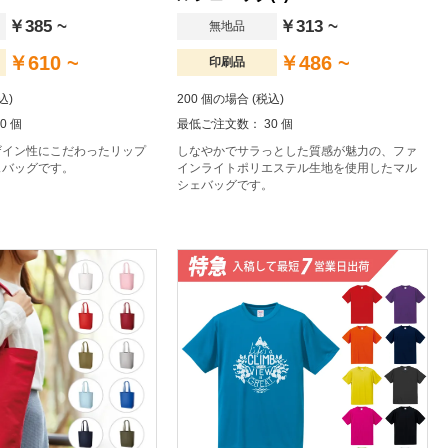
￥385 ~
￥313 ~
無地品
￥610 ~
￥486 ~
印刷品
込)
200 個の場合 (税込)
0 個
最低ご注文数： 30 個
ザイン性にこだわったリップ
しなやかでサラっとした質感が魅力の、ファ
ェバッグです。
インライトポリエステル生地を使用したマル
シェバッグです。