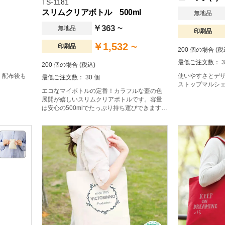
TS-1181
スリムクリアボトル 500ml
無地品
￥363 ~
無地品
印刷品
￥1,532 ~
印刷品
200 個の場合 (税
最低ご注文数： 3
200 個の場合 (税込)
、配布後も
使いやすさとデ
最低ご注文数： 30 個
ストップマルシ
エコなマイボトルの定番！カラフルな蓋の色
展開が嬉しいスリムクリアボトルです。容量
は安心の500mlでたっぷり持ち運びできます。
側面に大きく印刷範囲がとれるので、デザイ
ンの自由度が高いのも魅力です。 1色印刷であ
れば、蓋の色にあわせた色での印刷も可能な
ので、よりオリジナル性が高くなりおすすめ
です。