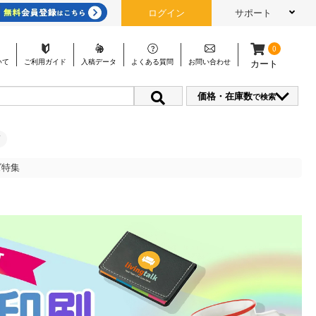
ログイン
サポート
0
いて
ご利用
ガイド
入稿
データ
よくある
質問
お問い
合わせ
カート
価格・在庫数
で検索
ズ特集