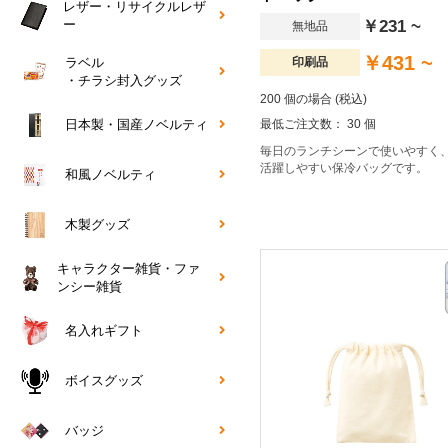
レザー・リサイクルレザ
￥231 ~
ー
無地品
￥431 ~
ラベル
印刷品
・チラシ封入グッズ
200 個の場合 (税込)
最低ご注文数： 30 個
日本製・国産ノベルティ
毎日のランチシーンで使いやすく
活躍しやすい保冷バッグです。
和風ノベルティ
木製グッズ
キャラクター雑貨・ファ
ンシー雑貨
名入れギフト
ボイスグッズ
バッジ