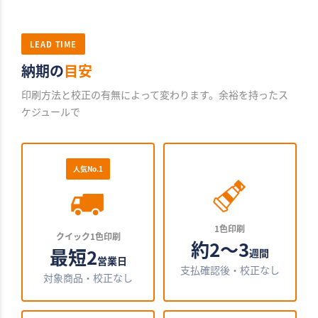
LEAD TIME
納期の
目安
印刷方法と校正の有無によって変わります。余裕を持ったス
ケジュールで
人気No.1
1色印刷
クイック1色印刷
約2〜3
最短2
週間
営業日
支払確認後・校正なし
対象商品・校正なし