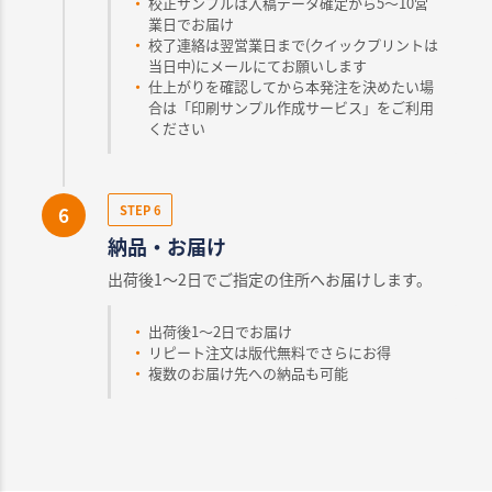
校正サンプルは入稿データ確定から5～10営
業日でお届け
校了連絡は翌営業日まで(クイックプリントは
当日中)にメールにてお願いします
仕上がりを確認してから本発注を決めたい場
合は「印刷サンプル作成サービス」をご利用
ください
6
STEP 6
納品・お届け
出荷後1〜2日でご指定の住所へお届けします。
出荷後1～2日でお届け
リピート注文は版代無料でさらにお得
複数のお届け先への納品も可能