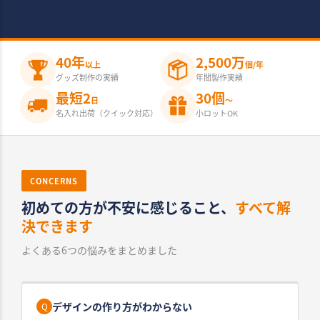
40年
2,500万
以上
個/年
グッズ制作の実績
年間製作実績
最短2
30個
日
〜
名入れ出荷（クイック対応）
小ロットOK
CONCERNS
初めての方が不安に感じること、
すべて解
決できます
よくある6つの悩みをまとめました
デザインの作り方がわからない
Q