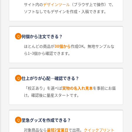
サイト内の
デザインツール
（ブラウザ上で操作）で、
ソフトなしでもデザインを作成・入稿できます。
何個から注文できる？
Q
ほとんどの商品が
30個から
作成OK。無地サンプルな
ら1~3個から確認できます。
仕上がりが心配…確認できる？
Q
「校正あり」を選べば
実物の名入れ見本
を事前にお届
け。確認後に量産スタートです。
至急グッズを作成できる？
Q
対象商品なら
最短2営業日
で出荷。
クイックプリント