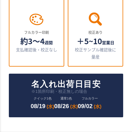
フルカラー印刷
校正あり
約3〜4
＋5~10
週間
営業日
支払確認後・校正なし
校正サンプル確認後に
量産
名入れ出荷日目安
※1箇所印刷・校正無しの場合
クイック1色
通常1色
フルカラー
08/19
08/26
09/02
(水)
(水)
(水)