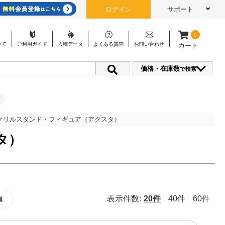
ログイン
サポート
0
いて
ご利用
ガイド
入稿
データ
よくある
質問
お問い
合わせ
カート
価格・在庫数
で検索
クリルスタンド・フィギュア（アクスタ）
タ）
表示件数:
20件
40件
60件
順