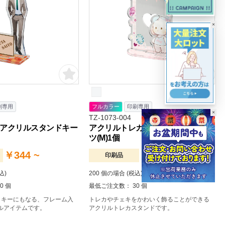
×
刷専用
フルカラー
印刷専用
×
TZ-1073-004
アクリルスタンドキー
アクリルトレカスタンド デコパー
ツ(M)1個
￥344 ~
￥403 ~
印刷品
込)
200 個の場合 (税込)
0 個
最低ご注文数： 30 個
クキーにもなる、フレーム入
トレカやチェキをかわいく飾ることができる
リルアイテムです。
アクリルトレカスタンドです。