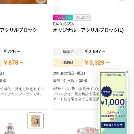
フルカラー
のし対応
FA-316654
アクリルブロック
オリジナル アクリルブロック(L)
￥726 ~
￥2,687 ~
無地品
￥878 ~
￥3,329 ~
印刷品
×
込)
200 個の場合 (税込)
0 個
最低ご注文数： 30 個
で立体的に見えて映えるイン
A5サイズに近い大判サイズが特徴のアクリル
りのアクリルブロックです。
ブロックは、観光施設や美術館、宿泊施設の
アート性を引き立てる販売品としておすすめ
です。