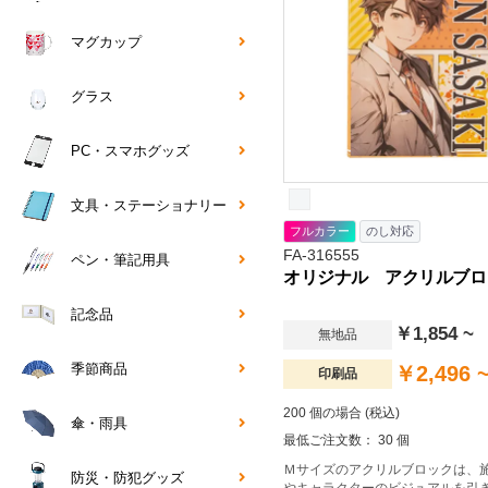
マグカップ
グラス
PC・スマホグッズ
文具・ステーショナリー
フルカラー
のし対応
FA-316555
ペン・筆記用具
オリジナル アクリルブロッ
記念品
￥1,854 ~
無地品
季節商品
￥2,496 
印刷品
200 個の場合 (税込)
傘・雨具
最低ご注文数： 30 個
Ｍサイズのアクリルブロックは、
防災・防犯グッズ