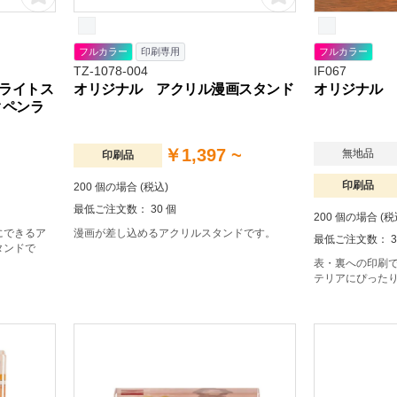
フルカラー
印刷専用
フルカラー
TZ-1078-004
IF067
ライトス
オリジナル アクリル漫画スタンド
オリジナル 
クペンラ
￥1,397 ~
無地品
印刷品
印刷品
200 個の場合 (税込)
最低ご注文数： 30 個
200 個の場合 (税
にできるア
漫画が差し込めるアクリルスタンドです。
最低ご注文数： 3
タンドで
表・裏への印刷
テリアにぴった