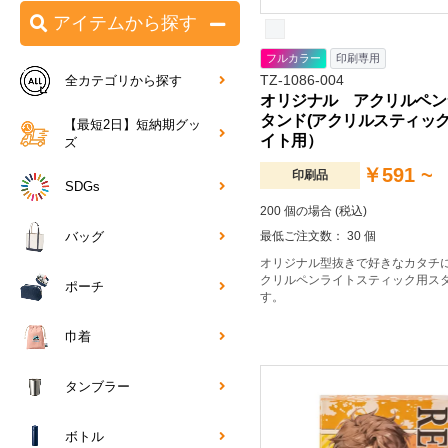
アイテムから探す
フルカラー
印刷専用
TZ-1086-004
全カテゴリから探す
オリジナル アクリルペン
タンド(アクリルスティッ
【最短2日】短納期グッ
イト用）
ズ
￥591 ~
印刷品
SDGs
200 個の場合 (税込)
最低ご注文数： 30 個
バッグ
オリジナル型抜きで好きなカタチ
クリルペンライトスティック用ス
ポーチ
す。
巾着
タンブラー
ボトル