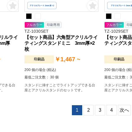
フルカラー
印刷専用
フルカラー
印
TZ-1030SET
TZ-1029SET
リルライ
【セット商品】六角型アクリルライ
【セット商品
mm厚
ティングスタンドミニ 3mm厚×2
ティングスタ
枚
~
￥1,467 ~
印刷品
印刷品
200 個の場合 (税込)
200 個の場合 (税
最低ご注文数： 30 個
最低ご注文数： 3
プできる台
スタンドに挿すことでライトアップできる台
スタンドに挿す
す。
座とアクリルスタンドのセットです。
座とアクリルス
1
2
3
4
次へ