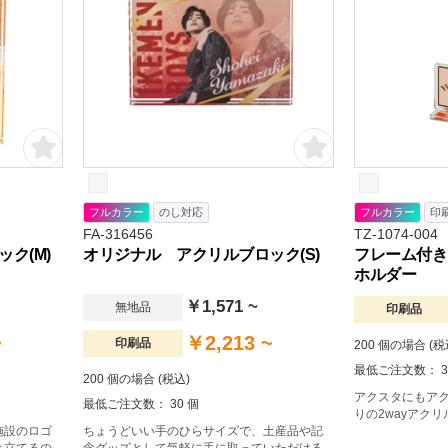
フルカラー
のし対応
フルカラー
印
FA-316456
TZ-1074-004
ク(M)
オリジナル アクリルブロック(S)
フレーム付き
ホルダー
￥1,571 ~
無地品
印刷品
~
￥2,213 ~
印刷品
200 個の場合 (税
最低ご注文数： 3
200 個の場合 (税込)
アクスタにもア
最低ご注文数： 30 個
りの2wayアク
施設のロゴ
ちょうどいい手のひらサイズで、土産品や記