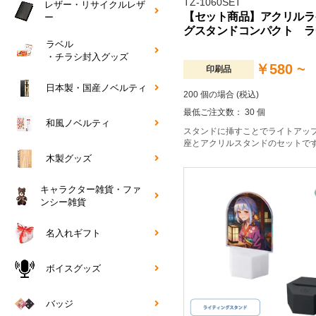
TZ-1060SET
レザー・リサイクルレザ
【セット商品】アクリルラ
ー
グスタンドコンパクト ラ
ラベル
・チラシ封入グッズ
￥580 ~
印刷品
日本製・国産ノベルティ
200 個の場合 (税込)
最低ご注文数： 30 個
和風ノベルティ
スタンドに挿すことでライトアッ
座とアクリルスタンドのセットで
木製グッズ
キャラクター雑貨・ファ
ンシー雑貨
名入れギフト
ボイスグッズ
バッジ