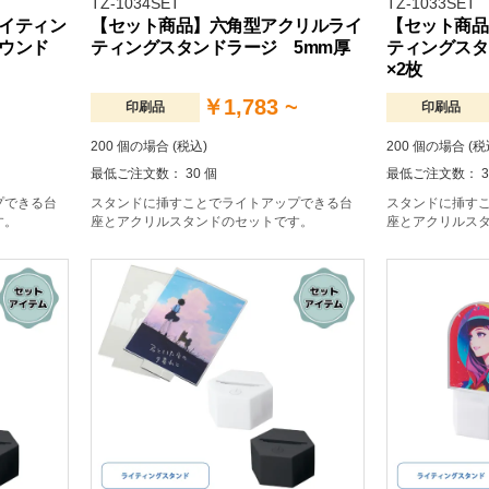
TZ-1034SET
TZ-1033SET
イティン
【セット商品】六角型アクリルライ
【セット商品
ウンド
ティングスタンドラージ 5mm厚
ティングスタ
×2枚
￥1,783 ~
印刷品
印刷品
200 個の場合 (税込)
200 個の場合 (税
最低ご注文数： 30 個
最低ご注文数： 3
プできる台
スタンドに挿すことでライトアップできる台
スタンドに挿す
す。
座とアクリルスタンドのセットです。
座とアクリルス