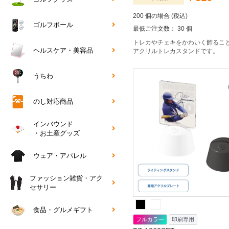
200 個の場合 (税込)
ゴルフボール
最低ご注文数： 30 個
トレカやチェキをかわいく飾るこ
ヘルスケア・美容品
アクリルトレカスタンドです。
うちわ
のし対応商品
インバウンド
・お土産グッズ
ウェア・アパレル
ファッション雑貨・アク
セサリー
食品・グルメギフト
フルカラー
印刷専用