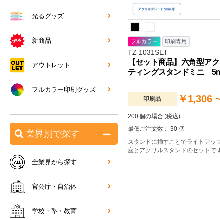
光るグッズ
新商品
フルカラー
印刷専用
TZ-1031SET
【セット商品】六角型アク
アウトレット
ティングスタンドミニ 5
フルカラー印刷グッズ
￥1,306 
印刷品
200 個の場合 (税込)
最低ご注文数： 30 個
業界別で探す
スタンドに挿すことでライトアッ
座とアクリルスタンドのセットで
全業界から探す
官公庁・自治体
学校・塾・教育