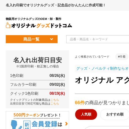
名入れ印刷でオリジナルグッズ・記念品がかんたんに作成可能！
物販用オリジナルグッズのOEM・卸・製作
商品一覧
よく検索されているワード
#巾着
名入れ出荷日目安
※1箇所印刷・校正無しの場合
グッズ・ノベルティ制作ならオ
1色印刷
08/26(水)
オリジナル ア
フルカラー印刷
09/02(水)
クイック1色印刷
08/19(水)
クイックプリントの対象商品は
こちら
66件
の商品が見つかりま
出荷日目安で対応可能な商品は
こちら
人気順
おすすめ順