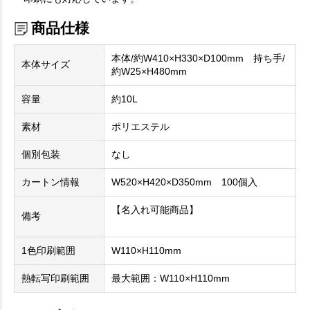
商品仕様
本体/約W410×H330×D100mm 持ち手/
本体サイズ
約W25×H480mm
容量
約10L
素材
ポリエステル
個別包装
なし
カートン情報
W520×H420×D350mm 100個入
【名入れ可能商品】
備考
1色印刷範囲
W110×H110mm
熱転写印刷範囲
最大範囲：W110×H110mm