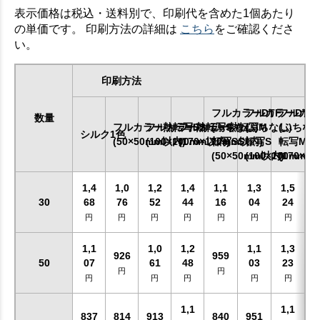
表示価格は税込・送料別で、印刷代を含めた1個あたり
の単価です。 印刷方法の詳細は
こちら
をご確認くださ
い。
印刷方法
フルカラーDTF
フルカラーDTF
フルカラ
数量
フルカラー熱転写SS
フルカラー熱転写S
フルカラー熱転写M
(ふちなし)
(ふちなし)
(ふちなし
シルク1色
(50×50mm以内)
(100×100mm以内)
(170×170mm以内)
転写SS
転写S
転写M
(50×50mm以内)
(100×100mm以
(170×1
1,4
1,0
1,2
1,4
1,1
1,3
1,5
30
68
76
52
44
16
04
24
円
円
円
円
円
円
円
1,1
1,0
1,2
1,1
1,3
926
959
50
07
61
48
03
23
円
円
円
円
円
円
円
1,1
1,1
837
814
913
840
951