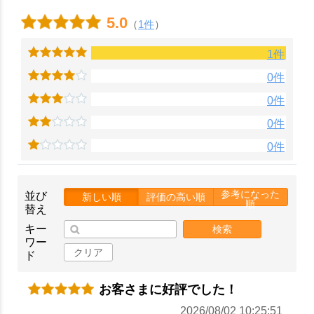
5.0
（
1件
）
1件
0件
0件
0件
0件
お買い物を続ける
カートへ進む
参考になった
並び
新しい順
評価の高い順
順
替え
キー
検索
ワー
クリア
ド
お客さまに好評でした！
2026/08/02 10:25:51