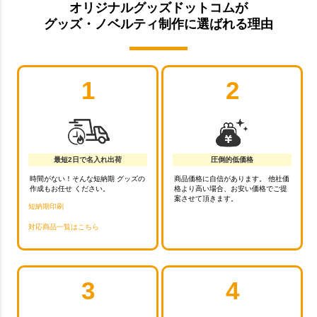
オリジナルグッズドットコムが
グッズ・ノベルティ制作に選ばれる理由
1
2
最短2日で名入れ出荷
圧倒的低価格
時間がない！そんな短納期 グッズの
商品価格に自信があります。 他社価
作成もお任せ ください。
格より高い場合、お安い価格でご提
案させて頂きます。
短納期印刷
対応商品一覧はこちら
3
4