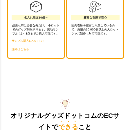
名入れ注文30個～
豊富な在庫で安心
必要な時に必要な分だけ。 小ロット
国内在庫を豊富に用意しているの
でのグッズ制作承ります。無地サン
で、急遽の10,000個以上の大ロット
プルも1～3点までご購入可能です。
グッズ制作も対応可能です。
サンプル購入についての
詳細はこちら
オリジナルグッズドットコムのECサ
イトで
できる
こと