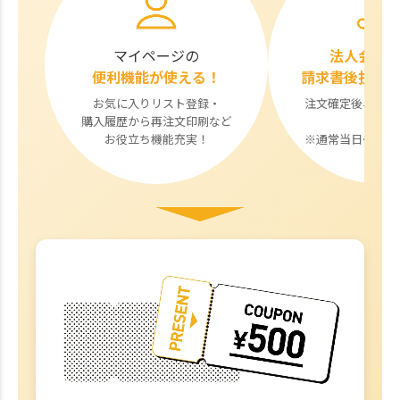
マイページの
法人会員
便利機能が使える！
請求書後払い
お気に入りリスト登録・
注文確定後与信審
購入履歴から再注文印刷など
す。
お役立ち機能充実！
※通常当日〜翌営