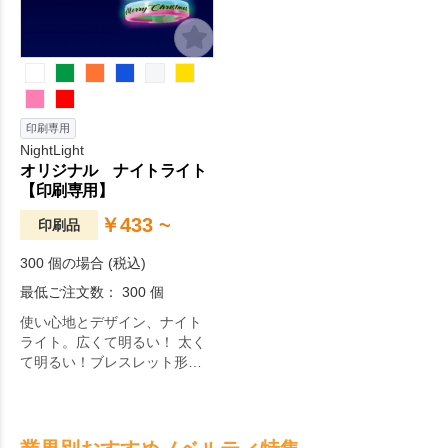
印刷専用
NightLight
オリジナル ナイトライト
【印刷専用】
￥433 ~
印刷品
300 個の場合 (税込)
最低ご注文数： 300 個
使い心地とデザイン、ナイト
ライト。広くて明るい！ 太く
て明るい！ブレスレット形状
のルミカライトです。イベン
トやフェス、お祭り会場など
で活躍するアイテムです。物
販品にも使いやすい、個包装