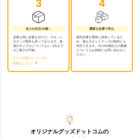
3
4
名入れ注文30個～
豊富な在庫で安心
必要な時に必要な分だけ。小ロット
国内在庫を豊富に保有しているた
のグッズ制作も承っております。無
め、急な大ロットグッズの制作にも
地のサンプルについても1～3点まで
対応できます。10,000個以上の数量
のご購入が可能。
についてもお気軽にお問い合わせく
ださい。。
サンプル購入についての
詳細はこちら
オリジナルグッズドットコムの