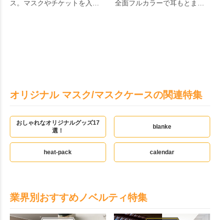
ス。マスクやチケットを入れ
全面フルカラーで耳もとまで
られる、フルカラー印刷可能
印刷可能なオリジナルプリン
なPP素材の薄型ケースです。
トマスクです。色数や印刷範
マスクをちょっと外した時の
囲に制限がありませんので、
置き場所、 意外と困りますよ
自由な発想でオリジナルデザ
ね。 飲食店や歯科医院等で机
インのマスクが作成できま
に置く?、ポケットに入れ
す。生地自体にインクを浸透
る?、カバンに入れる?いずれ
させる昇華転写でプリントす
も衛生面が気になります。 こ
るため、印刷面にインクが乗
ちらのオリジナルマスクケー
った質感がなく自然な仕上が
オリジナル マスク/マスクケースの関連特集
スは、マスクを衛生的に一時
りとなります。企業やイベン
保存するだけでなく、フルカ
ト会場での記念品。一度使え
ラー印刷でオリジナリティを
ば手放せなくなること間違い
おしゃれなオリジナルグッズ17
blanke
出せるのでノベルティや物販
なし。
選！
商品にも役立ちます。100部一
式でのお取扱いとなりますの
heat-pack
calendar
で、100枚以上100枚単位でご
発注ください。日々の生活を
ちょっぴり豊かにするアイテ
ムです。
業界別おすすめノベルティ特集