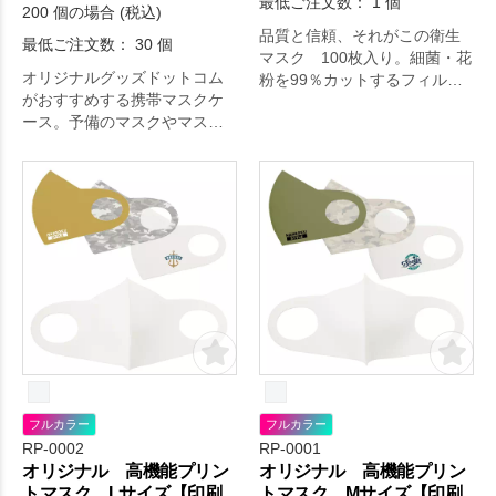
最低ご注文数： 1 個
200 個の場合 (税込)
品質と信頼、それがこの衛生
最低ご注文数： 30 個
マスク 100枚入り。細菌・花
オリジナルグッズドットコム
粉を99％カットするフィルタ
がおすすめする携帯マスクケ
ー採用したマスクです。耳ひ
ース。予備のマスクやマスク
もの圧着部をパイピングで保
の一時保管場所にどうぞ。
護しているため、 肌への負担
日々の生活をちょっぴり豊か
が少ない仕様です。
にするアイテムです。
フルカラー
フルカラー
RP-0002
RP-0001
オリジナル 高機能プリン
オリジナル 高機能プリン
トマスク Lサイズ【印刷
トマスク Mサイズ【印刷