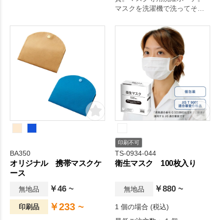
マスクを洗濯機で洗ってその
まま干せる！ 持ち歩き用のマ
スクケースとしても活躍す
る、マスク専用の洗濯ポーチ
です。布マスクなど、長くお
使いになりたいマスクをやさ
しく保護するポーチです。オ
リジナルグッズドットコムの
選りすぐり。
印刷不可
BA350
TS-0934-044
オリジナル 携帯マスクケ
衛生マスク 100枚入り
ース
￥46 ~
￥880 ~
無地品
無地品
￥233 ~
印刷品
1 個の場合 (税込)