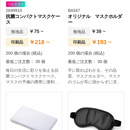
フルカラー
2699910
BA347
抗菌コンパクトマスクケー
オリジナル マスクホルダ
ス
ー
￥75 ~
￥39 ~
無地品
無地品
￥218 ~
￥193 ~
印刷品
印刷品
200 個の場合 (税込)
200 個の場合 (税込)
最低ご注文数： 30 個
最低ご注文数： 30 個
毎日の生活に彩りを加える抗
手に取ればわかる、その品
菌コンパクトマスクケース。
質。マスクホルダー。マスク
マスクの予備の携帯に便利！
のゴムが耳に掛からずに済む
安心の日本製で抗菌タイプな
ので痛くなりません。
携帯マスクケースです。抗菌
性試験実施済で、衛生的にお
使いいただけます。日々の生
活をちょっぴり豊かにするア
イテムです。