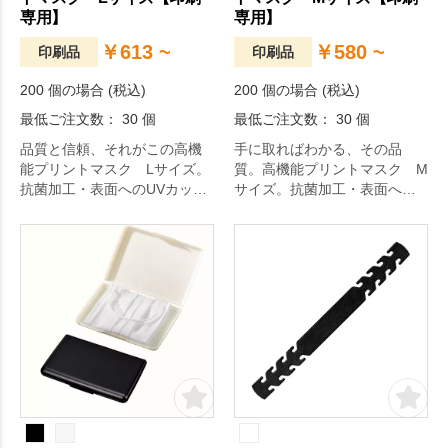
専用】
専用】
￥613 ~
￥580 ~
印刷品
印刷品
200 個の場合 (税込)
200 個の場合 (税込)
最低ご注文数： 30 個
最低ご注文数： 30 個
品質と信頼、それがこの高機
手に取ればわかる、その品
能プリントマスク Lサイズ。
質。高機能プリントマスク M
抗菌加工・表面へのUVカット
サイズ。抗菌加工・表面への
を兼ね備えた蒸れにくく、着
UVカットを兼ね備えた蒸れに
け心地さわやかなマスクで
くく、着け心地さわやかなマ
す。会社やブランドのロゴマ
スクです。会社やブランドの
ーク、チームのエンブレム等
ロゴマーク、チームのエンブ
がフルカラーで全面に名入れ
レム等がフルカラーで全面に
可能です。社員・スタッフの
名入れ可能です。社員・スタ
方へのユニフォームとしても
ッフの方へのユニフォームと
オススメです。サイズはMサイ
してもオススメです。サイズ
ズ、Lサイズの2種展開となっ
はMサイズ、Lサイズの2種展
ております。
開となっております。日々の
生活をちょっぴり豊かにする
アイテムです。