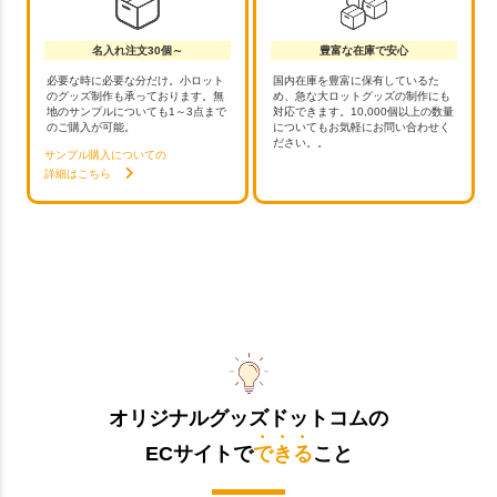
名入れ注文30個～
豊富な在庫で安心
必要な時に必要な分だけ。小ロット
国内在庫を豊富に保有しているた
のグッズ制作も承っております。無
め、急な大ロットグッズの制作にも
地のサンプルについても1～3点まで
対応できます。10,000個以上の数量
のご購入が可能。
についてもお気軽にお問い合わせく
ださい。。
サンプル購入についての
詳細はこちら
オリジナルグッズドットコムの
ECサイトで
できる
こと