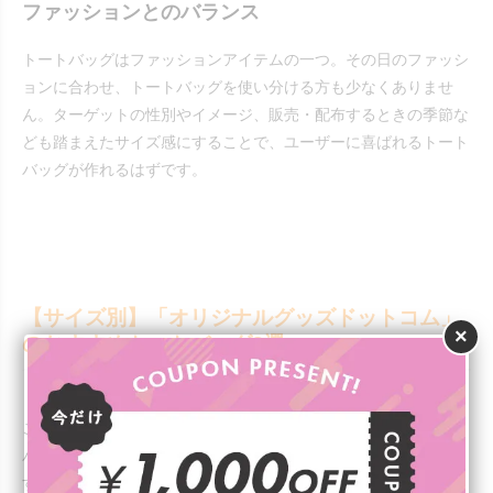
ファッションとのバランス
トートバッグはファッションアイテムの一つ。その日のファッシ
ョンに合わせ、トートバッグを使い分ける方も少なくありませ
ん。ターゲットの性別やイメージ、販売・配布するときの季節な
ども踏まえたサイズ感にすることで、ユーザーに喜ばれるトート
バッグが作れるはずです。
【サイズ別】「オリジナルグッズドットコム」
×
のおすすめトートバッグ3選
ここからは、
オリジナルグッズドットコム
で定番人気のキャン
バストートバッグから、おすすめサイズとその特徴を紹介しま
す。