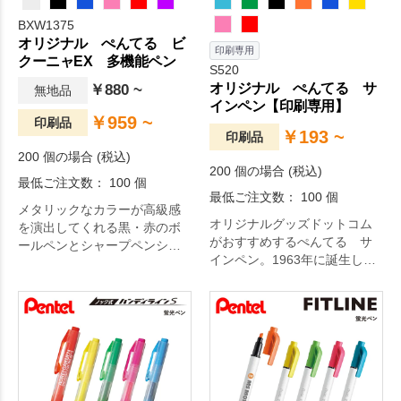
BXW1375
オリジナル ぺんてる ビ
印刷専用
クーニャEX 多機能ペン
S520
オリジナル ぺんてる サ
￥880 ~
無地品
インペン【印刷専用】
￥959 ~
印刷品
￥193 ~
印刷品
200 個の場合 (税込)
200 個の場合 (税込)
最低ご注文数： 100 個
最低ご注文数： 100 個
メタリックなカラーが高級感
オリジナルグッズドットコム
を演出してくれる黒・赤のボ
がおすすめするぺんてる サ
ールペンとシャープペンシル
インペン。1963年に誕生し、
を内蔵した多機能ボールペ
世界100以上の国と地域、様々
ン。
な職業の方に愛され続けてい
るサインペン。スケジュール
管理、TO DOリストの作成、
アイディア出し等、ボールペ
ンでは少し物足りない時にサ
サっと書くことができます。