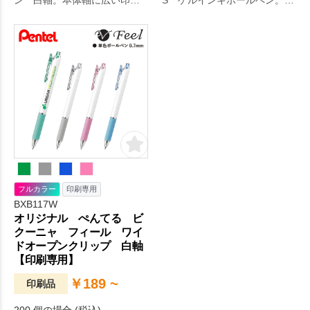
ン 白軸。本体軸に広い印刷
S ゲルインキボールペン。軽
範囲を確保した名入れ専用の3
くなめらかな書き心地でノベ
色ボールペン。クリップ部分
ルティに適したシンプルな形
はバインダー構造のワイドオ
状のエナージェル。ゲルイン
ープンタイプを採用してお
キでありながら速乾性に優れ
り、ノートや書類が挟みやす
ているため、手や書類を汚す
く世代を問わずお使いいただ
ことなく使用できます。ペン
ける商品です。カラーはスカ
先はシャープペンシルのよう
イブルー、グレーの2色展開で
に細くなっている為、紙面の
1色プリントもしくはインクジ
視認性が高いのが特徴です。
ェットでフルカ。毎日の生活
をより快適に。
フルカラー
印刷専用
BXB117W
オリジナル ぺんてる ビ
クーニャ フィール ワイ
ドオープンクリップ 白軸
【印刷専用】
￥189 ~
印刷品