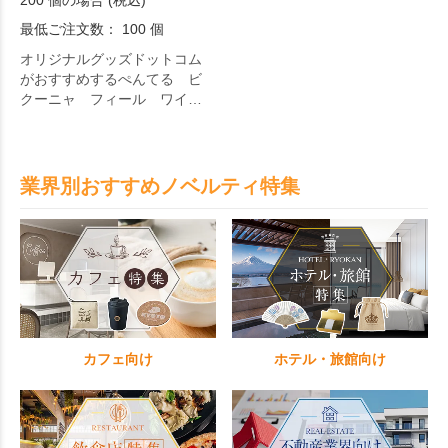
200 個の場合 (税込)
最低ご注文数： 100 個
オリジナルグッズドットコム
がおすすめするぺんてる ビ
クーニャ フィール ワイド
オープンクリップ 白軸。疲
れにくい書き味を実現する低
粘度インキ「ビクーニャイン
キ」を搭載した滑らかな油性
業界別おすすめノベルティ特集
ボールペン。黒味が深くテカ
リが少ない純粋な黒を実現す
ることで、くっきり鮮明な筆
跡が得られ、文字を美しく仕
上げます。クリップはコイル
スプリングを使用したバイン
ダー構造を採用しており、耐
久性に優れ厚みのある書類に
も軽いタッチで挟めます。
カフェ向け
ホテル・旅館向け