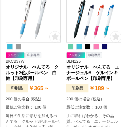
すぐに使うことができます。
けるのが特徴です。ペン先は
軸内部にはボールシャッター
ストラップを取り付け可能な
機構を採用しており、ペン先
ので、首からぶら下げたい方
を密閉してくれるので乾燥せ
にはピッタリ！
ず常にみずみずしい状態をキ
ープしてくれます。カラーは
全5色展開でクリップ横に1色
印刷で名入れが可能で。
フルカラー
印刷専用
フルカラー
印刷専用
BKCB37W
BLN125
オリジナル ぺんてる ク
オリジナル ぺんてる エ
ルット3色ボールペン 白
ナージェルS ゲルインキ
軸【印刷専用】
ボールペン【印刷専用】
￥365 ~
￥189 ~
印刷品
印刷品
200 個の場合 (税込)
200 個の場合 (税込)
最低ご注文数： 100 個
最低ご注文数： 100 個
毎日の生活に彩りを加えるぺ
手に取ればわかる、その品
んてる クルット3色ボールペ
質。ぺんてる エナージェル