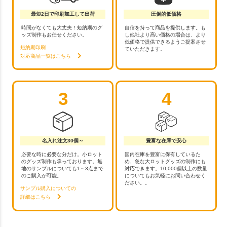
最短2日で印刷加工して出荷
圧倒的低価格
時間がなくても大丈夫！短納期のグ
自信を持って商品を提供します。も
ッズ制作もお任せください。
し他社より高い価格の場合は、より
低価格で提供できるようご提案させ
短納期印刷
ていただきます。
対応商品一覧はこちら
3
4
名入れ注文30個～
豊富な在庫で安心
必要な時に必要な分だけ。小ロット
国内在庫を豊富に保有しているた
のグッズ制作も承っております。無
め、急な大ロットグッズの制作にも
地のサンプルについても1～3点まで
対応できます。10,000個以上の数量
のご購入が可能。
についてもお気軽にお問い合わせく
ださい。。
サンプル購入についての
詳細はこちら