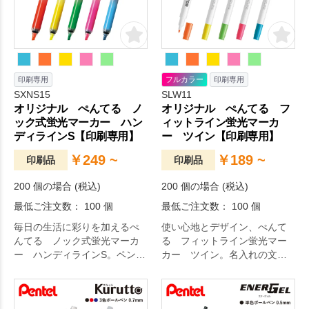
カラフルな色展開で軸部分に1
色の名入れが可能です。
印刷専用
フルカラー
印刷専用
SXNS15
SLW11
オリジナル ぺんてる ノ
オリジナル ぺんてる フ
ック式蛍光マーカー ハン
ィットライン蛍光マーカ
ディラインS【印刷専用】
ー ツイン【印刷専用】
￥249 ~
￥189 ~
印刷品
印刷品
200 個の場合 (税込)
200 個の場合 (税込)
最低ご注文数： 100 個
最低ご注文数： 100 個
毎日の生活に彩りを加えるぺ
使い心地とデザイン、ぺんて
んてる ノック式蛍光マーカ
る フィットライン蛍光マー
ー ハンディラインS。ペン先
カー ツイン。名入れの文字
の出し入れは押すだけのノッ
が映える白軸仕様の蛍光ペ
ク式蛍光マーカー。キャップ
ン。フィットラインはペン先
を無くす心配もなく、片手で
が曲がる為、線がキレイに引