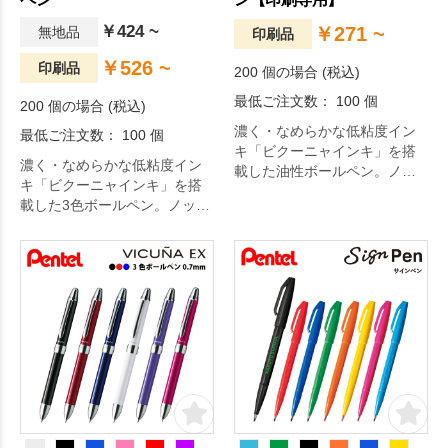
￥424 ~
￥271 ~
無地品
印刷品
￥526 ~
印刷品
200 個の場合 (税込)
最低ご注文数： 100 個
200 個の場合 (税込)
濃く・なめらかな低粘度イン
最低ご注文数： 100 個
キ「ビクーニャインキ」を搭
濃く・なめらかな低粘度イン
載した油性ボールペン。ノッ
キ「ビクーニャインキ」を搭
ク時の操作音を低減した「静
載した3色ボールペン。ノック
音設計」に加え、革調ロング
時の操作音を低減した「静音
グリップで手にしっとりフィ
設計」に加え、革調ロンググ
ットします。デザイン性にも
リップで手にしっとりフィッ
優れており、使う人はもちろ
トします。デザイン性にも優
ん、周りの人や環境にも馴染
れており、使う人はもちろ
むよう配慮し設計したボール
ん、周りの人や環境にも馴染
ペンです。
むよう配慮し設計したボール
ペンです。