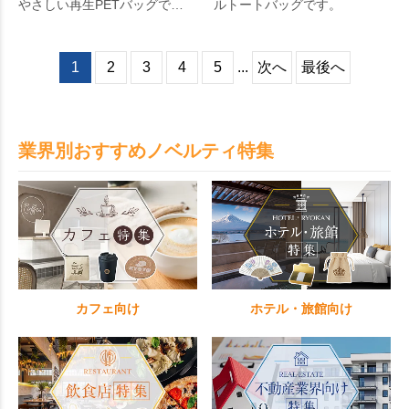
やさしい再生PETバッグで
ルトートバッグです。
す。
1
2
3
4
5
...
次へ
最後へ
業界別おすすめノベルティ特集
カフェ向け
ホテル・旅館向け