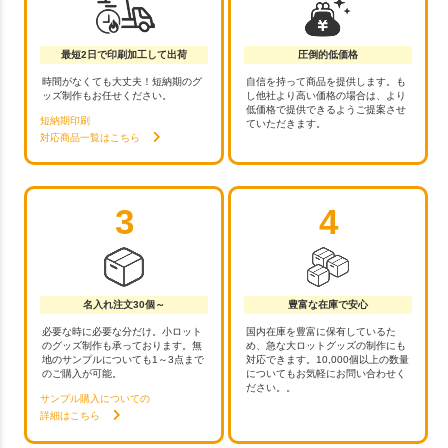
最短2日で印刷加工して出荷
圧倒的低価格
時間がなくても大丈夫！短納期のグ
自信を持って商品を提供します。も
ッズ制作もお任せください。
し他社より高い価格の場合は、より
低価格で提供できるようご提案させ
短納期印刷
ていただきます。
対応商品一覧はこちら
3
4
名入れ注文30個～
豊富な在庫で安心
必要な時に必要な分だけ。小ロット
国内在庫を豊富に保有しているた
のグッズ制作も承っております。無
め、急な大ロットグッズの制作にも
地のサンプルについても1～3点まで
対応できます。10,000個以上の数量
のご購入が可能。
についてもお気軽にお問い合わせく
ださい。。
サンプル購入についての
詳細はこちら