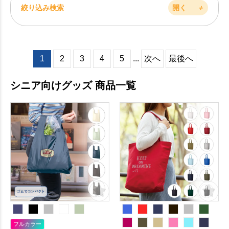
絞り込み検索
開く
＋
1
2
3
4
5
...
次へ
最後へ
シニア向けグッズ 商品一覧
フルカラー