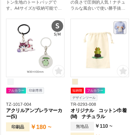
トン生地のトートバッグで
の良さで圧倒的人気！ナチュ
す。A4サイズが収納可能で、
ラルな風合いで使い勝手抜群
イベントや展示会などでもた
のA4サイズコットンバッグで
くさん資料を入れられます。
す。ノベルティグッズとして
企業用ノベルティはもちろ
はもちろん展示会やセミナー
ん、販売品やイベント記念品
でのカタログ用バッグや、カ
など幅広い用途で大人気で
フェやショップの物販品まで
す。肩かけ利用も可能なの
幅広い用途で大人気の定番商
で、エコバッグとしてもおす
品です。薄手ながらマチ付き
すめです。※エコマーク付
でしっかりしたつくりなので
日常使いにもおすすめ。印刷
可能な面積が広いので、オリ
ジナルのデザインがしっかり
印刷できます。
フルカラー
印刷専用
短納期
フルカラー
デザインツール
TZ-1017-004
TR-0293-008
アクリルアンブレラマーカ
オリジナル コットン巾着
ー(S)
(M) ナチュラル
￥110 ~
￥180 ~
無地品
印刷品