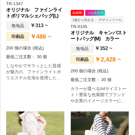
TR-1347
オリジナル ファインライ
短納期
フルカラー
トポリマルシェバッグ(L)
1個から作れる
デザインツール
￥313 ~
無地品
TR-0105
オリジナル キャンバスト
￥486 ~
印刷品
ートバッグ(M) カラー
200 個の場合 (税込)
￥352 ~
無地品
最低ご注文数： 30 個
￥2,428 ~
印刷品
しなやかでサラっとした質感
200 個の場合 (税込)
が魅力の、ファインライトポ
リエステル生地を使用したマ
最低ご注文数： 30 個
ルシェバッグです。
カラーが選べるA4サイズトー
ト！豊富な色展開でブランド
や企業のイメージカラーにあ
ったグッズ展開に選ばれてい
ます。ほどよい厚みのあるコ
ットン生地のA4サイズトート
バッグで、マチも広く肩かけ
利用も可能なので、エコバッ