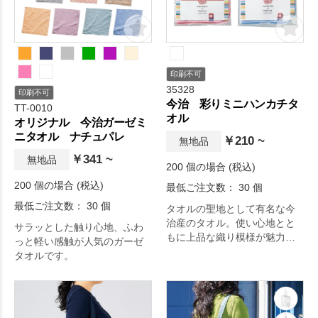
大切な記念日のアイテムと。
オリジナルグッズドットコム
の選りすぐり。
印刷不可
35328
印刷不可
今治 彩りミニハンカチタ
TT-0010
オル
オリジナル 今治ガーゼミ
ニタオル ナチュパレ
￥210 ~
無地品
￥341 ~
無地品
200 個の場合 (税込)
200 個の場合 (税込)
最低ご注文数： 30 個
最低ご注文数： 30 個
タオルの聖地として有名な今
治産のタオル。使い心地とと
サラッとした触り心地、ふわ
もに上品な織り模様が魅力で
っと軽い感触が人気のガーゼ
す。
タオルです。