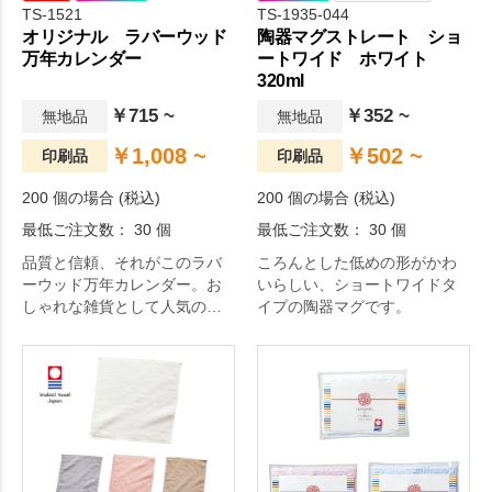
TS-1521
TS-1935-044
オリジナル ラバーウッド
陶器マグストレート ショ
万年カレンダー
ートワイド ホワイト
320ml
￥715 ~
￥352 ~
無地品
無地品
￥1,008 ~
￥502 ~
印刷品
印刷品
200 個の場合 (税込)
200 個の場合 (税込)
最低ご注文数： 30 個
最低ご注文数： 30 個
品質と信頼、それがこのラバ
ころんとした低めの形がかわ
ーウッド万年カレンダー。お
いらしい、ショートワイドタ
しゃれな雑貨として人気の万
イプの陶器マグです。
年カレンダーに、廃材を再利
用したラバーウッド素材の商
品が登場しました。長くお使
い頂けるので販促効果も高
く、今注目のエコ要素も加わ
って提案しやすいアイテムに
仕上がりました。企業の周年
記念や学校の創立記念などの