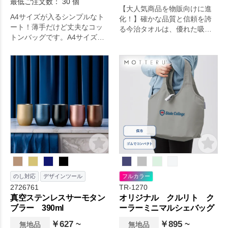
最低ご注文数： 30 個
【大人気商品を物販向けに進
A4サイズが入るシンプルなト
化！】確かな品質と信頼を誇
ート！薄手だけど丈夫なコッ
る今治タオルは、優れた吸水
トンバッグです。A4サイズが
性と柔らかな肌触りが魅力。
収納可能で、展示会カタログ
25cm角の使いやすいサイズは
用バッグやアーティスト物販
業界問わず大変ご好評いただ
まで幅広い用途に重宝されて
いております。
います。薄手なので小さく折
り畳むこともでき、エコバッ
グとしてもおすすめ。低価格
なので大ロットのノベルティ
にも人気です。名入れ範囲も
広く会社名やブランドロゴも
目立つシンプルなトートバッ
グです。
のし対応
デザインツール
フルカラー
2726761
TR-1270
真空ステンレスサーモタン
オリジナル クルリト ク
ブラー 390ml
ーラーミニマルシェバッグ
￥627 ~
￥895 ~
無地品
無地品