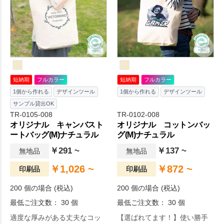
グとしてもおすすめです。名
入れ範囲が広く取れるシンプ
ルなデザインのため、物販や
企業用ノベルティ、個人利用
まで幅広い用途でご好評をい
ただいております。
短納期
フルカラー
短納期
フルカラー
1個から作れる
デザインツール
1個から作れる
デザインツール
サンプル貸出OK
TR-0105-008
TR-0102-008
オリジナル キャンバスト
オリジナル コットンバッ
ートバッグ(M)ナチュラル
グ(M)ナチュラル
￥291 ~
￥137 ~
無地品
無地品
￥1,026 ~
￥872 ~
印刷品
印刷品
200 個の場合 (税込)
200 個の場合 (税込)
最低ご注文数： 30 個
最低ご注文数： 30 個
適度な厚みがある丈夫なコッ
【選ばれてます！】使い勝手