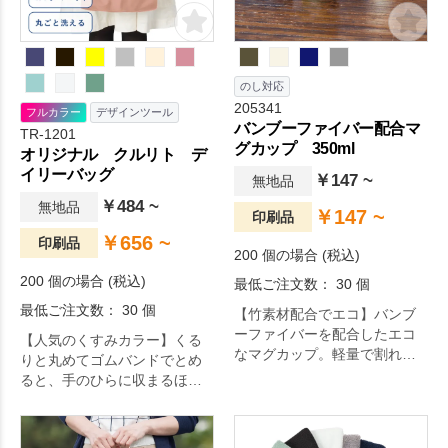
のし対応
205341
フルカラー
デザインツール
バンブーファイバー配合マ
TR-1201
グカップ 350ml
オリジナル クルリト デ
イリーバッグ
￥147 ~
無地品
￥484 ~
無地品
￥147 ~
印刷品
￥656 ~
印刷品
200 個の場合 (税込)
200 個の場合 (税込)
最低ご注文数： 30 個
最低ご注文数： 30 個
【竹素材配合でエコ】バンブ
ーファイバーを配合したエコ
【人気のくすみカラー】くる
なマグカップ。軽量で割れに
りと丸めてゴムバンドでとめ
くく、お子様にも安心のアイ
ると、手のひらに収まるほど
テムです。手に馴染むマット
のコンパクトサイズで持ち運
な質感と落ち着いたカラー展
べるエコバッグです。
開で、普段使いにもアウトド