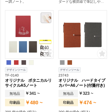
ー調ノート。
ダードな横罫線で筆記しやす
い仕様です。
デザインツール
デザインツール
TF-0140
23743
オリジナル ボタニカルリ
オリジナル ハードタイプ
サイクルA5ノート
カバーA6ノート(付箋付き)
￥341 ~
￥323 ~
無地品
無地品
￥480 ~
￥474 ~
印刷品
印刷品