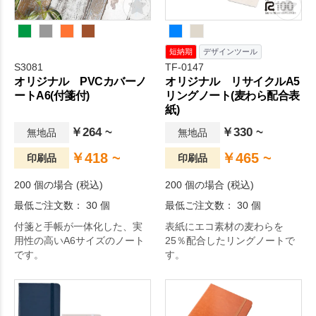
短納期
デザインツール
S3081
TF-0147
オリジナル PVCカバーノ
オリジナル リサイクルA5
ートA6(付箋付)
リングノート(麦わら配合表
紙)
￥264 ~
￥330 ~
無地品
無地品
￥418 ~
￥465 ~
印刷品
印刷品
200 個の場合 (税込)
200 個の場合 (税込)
最低ご注文数： 30 個
最低ご注文数： 30 個
付箋と手帳が一体化した、実
表紙にエコ素材の麦わらを
用性の高いA6サイズのノート
25％配合したリングノートで
です。
す。