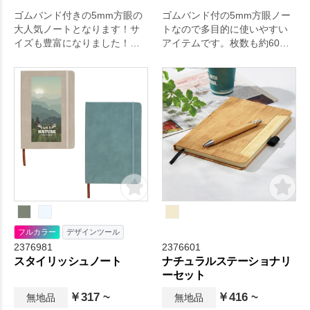
ゴムバンド付きの5mm方眼の
ゴムバンド付の5mm方眼ノー
大人気ノートとなります！サ
トなので多目的に使いやすい
イズも豊富になりました！
アイテムです。枚数も約60枚
本体カラーも豊富にご用意い
で、本体色も5種類から選べま
たしておりますので、イメー
す。サイズもコンパクトで持
ジに合わせた色をお選びいた
ち運びも便利！ お仕事や学
だけます。
校でもお使いいただけるリン
グノートです。名入れも可能
な商品のため、オリジナル商
品の作成、ノベルティや記念
品としての使用もおすすめで
す。全面に名入れも可能なた
め、デザインを選びません。
フルカラー
デザインツール
2376981
2376601
スタイリッシュノート
ナチュラルステーショナリ
ーセット
￥317 ~
￥416 ~
無地品
無地品