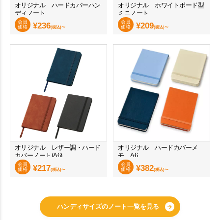
オリジナル ハードカバーハン
オリジナル ホワイトボード型
ディノート
ミニノート
会員
会員
¥
236
¥
209
価格
価格
(税込)〜
(税込)〜
オリジナル レザー調・ハード
オリジナル ハードカバーメ
カバーノート(A6)
モ A6
会員
会員
¥
217
¥
382
価格
価格
(税込)〜
(税込)〜
ハンディサイズのノート一覧を見る