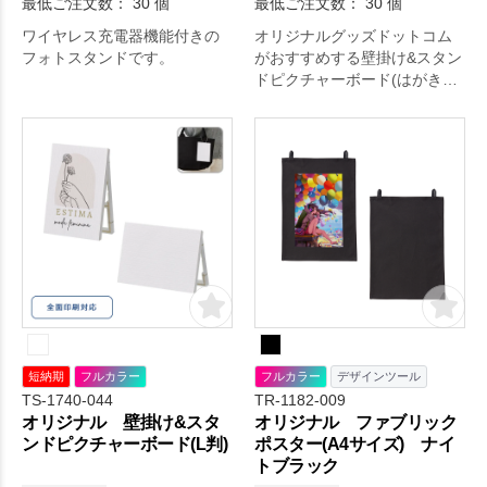
最低ご注文数： 30 個
最低ご注文数： 30 個
ワイヤレス充電器機能付きの
オリジナルグッズドットコム
フォトスタンドです。
がおすすめする壁掛け&スタン
ドピクチャーボード(はがきサ
イズ)。はがきサイズの2WAY
ピクチャーボードです。
短納期
フルカラー
フルカラー
デザインツール
TS-1740-044
TR-1182-009
オリジナル 壁掛け&スタ
オリジナル ファブリック
ンドピクチャーボード(L判)
ポスター(A4サイズ) ナイ
トブラック