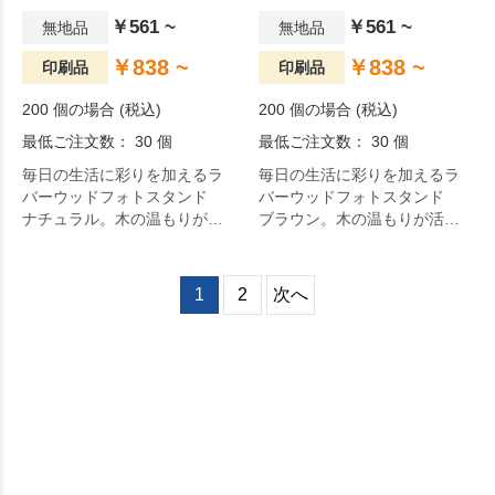
￥561 ~
￥561 ~
無地品
無地品
￥838 ~
￥838 ~
印刷品
印刷品
200 個の場合 (税込)
200 個の場合 (税込)
最低ご注文数： 30 個
最低ご注文数： 30 個
毎日の生活に彩りを加えるラ
毎日の生活に彩りを加えるラ
バーウッドフォトスタンド
バーウッドフォトスタンド
ナチュラル。木の温もりが活
ブラウン。木の温もりが活か
かされたデザインで、場所を
されたデザインで、場所を選
選ばず思い出の写真をディス
ばず思い出の写真をディスプ
プレイできます。毎日の生活
レイできます。毎日の生活を
1
2
次へ
をより快適に。
より快適に。