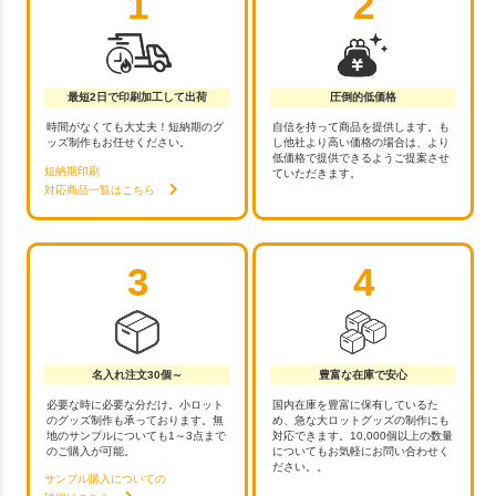
1
2
最短2日で印刷加工して出荷
圧倒的低価格
時間がなくても大丈夫！短納期のグ
自信を持って商品を提供します。も
ッズ制作もお任せください。
し他社より高い価格の場合は、より
低価格で提供できるようご提案させ
短納期印刷
ていただきます。
対応商品一覧はこちら
3
4
名入れ注文30個～
豊富な在庫で安心
必要な時に必要な分だけ。小ロット
国内在庫を豊富に保有しているた
のグッズ制作も承っております。無
め、急な大ロットグッズの制作にも
地のサンプルについても1～3点まで
対応できます。10,000個以上の数量
のご購入が可能。
についてもお気軽にお問い合わせく
ださい。。
サンプル購入についての