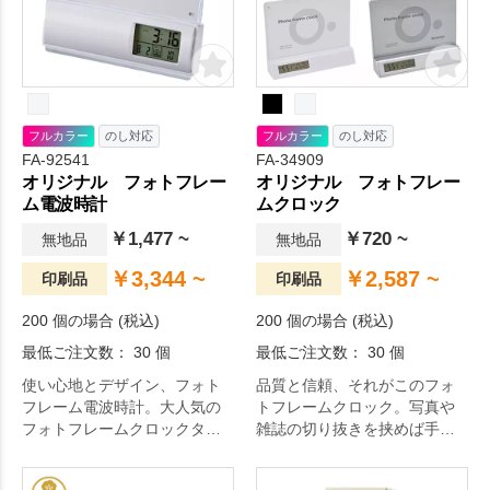
フルカラー
のし対応
フルカラー
のし対応
FA-92541
FA-34909
オリジナル フォトフレー
オリジナル フォトフレー
ム電波時計
ムクロック
￥1,477 ~
￥720 ~
無地品
無地品
￥3,344 ~
￥2,587 ~
印刷品
印刷品
200 個の場合 (税込)
200 個の場合 (税込)
最低ご注文数： 30 個
最低ご注文数： 30 個
使い心地とデザイン、フォト
品質と信頼、それがこのフォ
フレーム電波時計。大人気の
トフレームクロック。写真や
フォトフレームクロックタイ
雑誌の切り抜きを挟めば手軽
プに電波時計の機能がオン！
にオリジナル時計に。ポスト
記念品のベストセラーアイテ
カードサイズ対応です。日々