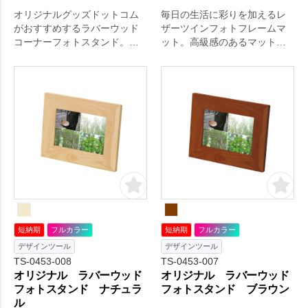
オリジナルグッズドットコム
毎日の生活に彩りを加えるレ
がおすすめするラバーウッド
ザーツインフォトフレームマ
コーナーフォトスタンド。ギ
ット。高級感のあるマット仕
フトアイテムとして根強い人
上げのツインフォトフレーム
気のあるフォトフレームにラ
です。記念日や贈り物として
バーウッド素材の商品が登場
お使いいただけます。一度使
しました。おしゃれなデザイ
えば手放せなくなること間違
ンのL字の淵で、幅広くご提案
いなし。
できる商品です。素材のゴム
の木は家具やインテリア雑貨
にも使われる木材で、天然ゴ
ム採取後の廃材を再利用して
いるエコアイテムです。ま
た、ゴムの木の花言葉は永久
の幸せなので、卒業記念品な
どの贈り物と。一度使えば手
短納期
フルカラー
短納期
フルカラー
放せなくなること間違いな
デザインツール
デザインツール
し。
TS-0453-008
TS-0453-007
オリジナル ラバーウッド
オリジナル ラバーウッド
フォトスタンド ナチュラ
フォトスタンド ブラウン
ル