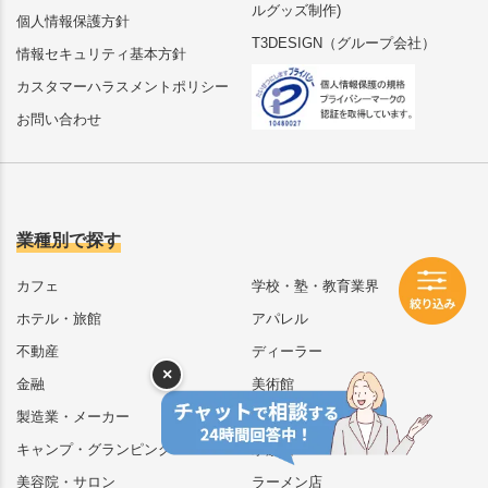
ルグッズ制作)
個人情報保護方針
T3DESIGN（グループ会社）
情報セキュリティ基本方針
カスタマーハラスメントポリシー
お問い合わせ
業種別で探す
カフェ
学校・塾・教育業界
ホテル・旅館
アパレル
不動産
ディーラー
×
金融
美術館
製造業・メーカー
動物園
キャンプ・グランピング
水族館
美容院・サロン
ラーメン店