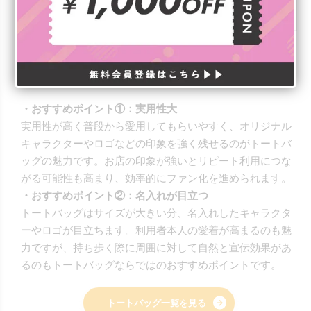
オリジナル フェアトレー
オリジナル キャンバスフ
ドコットンマチ付マルシェ
ロントポケットサコッシュ
バッグ ナチュラル
・おすすめポイント①：実用性大
実用性が高く普段から愛用してもらいやすく、オリジナル
キャラクターやロゴなどの印象を強く残せるのがトートバ
ッグの魅力です。お店の印象が強いとリピート利用につな
がる可能性も高まり、効率的にファン化を進められます。
・おすすめポイント②：名入れが目立つ
トートバッグはサイズが大きい分、名入れしたキャラクタ
ーやロゴが目立ちます。利用者本人の愛着が高まるのも魅
力ですが、持ち歩く際に周囲に対して自然と宣伝効果があ
るのもトートバッグならではのおすすめポイントです。
トートバッグ一覧を見る