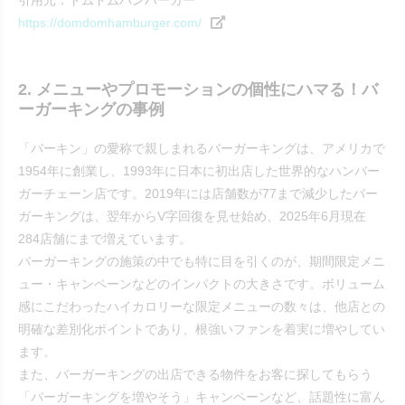
https://domdomhamburger.com/
2. メニューやプロモーションの個性にハマる！バ
ーガーキングの事例
「バーキン」の愛称で親しまれるバーガーキングは、アメリカで
1954年に創業し、1993年に日本に初出店した世界的なハンバー
ガーチェーン店です。2019年には店舗数が77まで減少したバー
ガーキングは、翌年からV字回復を見せ始め、2025年6月現在
284店舗にまで増えています。
バーガーキングの施策の中でも特に目を引くのが、期間限定メニ
ュー・キャンペーンなどのインパクトの大きさです。ボリューム
感にこだわったハイカロリーな限定メニューの数々は、他店との
明確な差別化ポイントであり、根強いファンを着実に増やしてい
ます。
また、バーガーキングの出店できる物件をお客に探してもらう
「バーガーキングを増やそう」キャンペーンなど、話題性に富ん