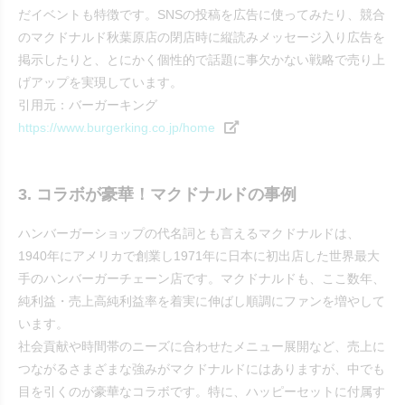
だイベントも特徴です。SNSの投稿を広告に使ってみたり、競合
のマクドナルド秋葉原店の閉店時に縦読みメッセージ入り広告を
掲示したりと、とにかく個性的で話題に事欠かない戦略で売り上
げアップを実現しています。
引用元：バーガーキング
https://www.burgerking.co.jp/home
3. コラボが豪華！マクドナルドの事例
ハンバーガーショップの代名詞とも言えるマクドナルドは、
1940年にアメリカで創業し1971年に日本に初出店した世界最大
手のハンバーガーチェーン店です。マクドナルドも、ここ数年、
純利益・売上高純利益率を着実に伸ばし順調にファンを増やして
います。
社会貢献や時間帯のニーズに合わせたメニュー展開など、売上に
つながるさまざまな強みがマクドナルドにはありますが、中でも
目を引くのが豪華なコラボです。特に、ハッピーセットに付属す