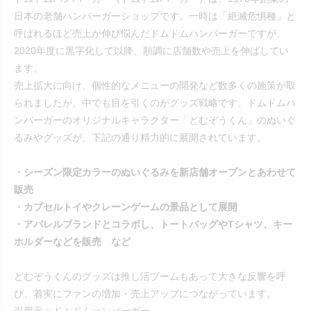
日本の老舗ハンバーガーショップです。一時は「絶滅危惧種」と
呼ばれるほど売上が伸び悩んだドムドムハンバーガーですが、
2020年度に黒字化して以降、順調に店舗数や売上を伸ばしてい
ます。
売上拡大に向け、個性的なメニューの開発など数多くの施策が取
られましたが、中でも目を引くのがグッズ戦略です。ドムドムハ
ンバーガーのオリジナルキャラクター「どむぞうくん」のぬいぐ
るみやグッズが、下記の通り精力的に展開されています。
・シーズン限定カラーのぬいぐるみを新店舗オープンとあわせて
販売
・カプセルトイやクレーンゲームの景品として展開
・アパレルブランドとコラボし、トートバッグやTシャツ、キー
ホルダーなどを販売 など
どむぞうくんのグッズは推し活ブームもあって大きな反響を呼
び、着実にファンの増加・売上アップにつながっています。
引用元：ドムドムハンバーガー