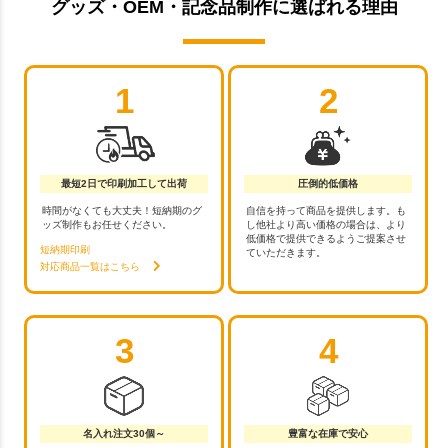
グッズ・OEM・記念品制作に選ばれる理由
1
2
最短2日で印刷加工して出荷
圧倒的低価格
時間がなくても大丈夫！短納期のグ
自信を持って商品を提供します。も
ッズ制作もお任せください。
し他社より高い価格の場合は、より
低価格で提供できるようご提案させ
短納期印刷
ていただきます。
対応商品一覧はこちら
3
4
名入れ注文30個～
豊富な在庫で安心