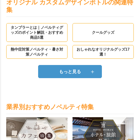
まで、用途は様々。ステンレ
まで、用途は様々。ステンレ
オリジナル カスタムデザインボトルの関連特
スの二層構造で、温かい飲み
スの二層構造で、温かい飲み
集
物も。
物も冷。
タンブラーとは｜ノベルティグ
ッズのポイント解説・おすすめ
クールグッズ
商品5選
熱中症対策ノベルティ・暑さ対
おしゃれなオリジナルグッズ17
策ノベルティ
選！
＋
もっと見る
業界別おすすめノベルティ特集