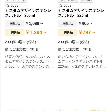
デザインツール
1個から作れる
のし対応
TS-0888
TS-0887
カスタムデザインステンレ
カスタムデザインステンレ
スボトル 350ml
スボトル 220ml
￥1,089 ~
￥605 ~
無地品
無地品
￥1,294 ~
￥797 ~
印刷品
印刷品
200 個の場合 (税込)
200 個の場合 (税込)
最低ご注文数： 30 個
最低ご注文数： 30 個
品質と信頼、それがこのカス
使い心地とデザイン、カスタ
タムデザインステンレスボト
ムデザインステンレスボトル
ル350ml。人気のステンレスボ
220ml。人気のステンレスボト
トルをフルカラー台紙でカス
ルをフルカラー台紙でカスタ
タム出来る仕様にいたしまし
ム出来る仕様にいたしまし
た。オリジナルデザインでグ
た。オリジナルデザインでグ
ッとアピール力が高まりま
ッとアピール力が高まりま
す。台紙で大きくデザインを
す。台紙で大きくデザインを
入れられるので、アーティス
入れられるので、アーティス
トやキャラクターグッズなど
トやキャラクターグッズなど
の物販商品から学校の記念品
の物販商品から学校の記念品