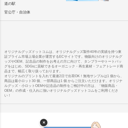
道の駅
官公庁・自治体
オリジナルグッズドットコムは、オリジナルグッズ製作40年の実績を持つ東
証プライム市場上場企業が運営するECサイトです。物販向けのオリジナルグ
ッズやOEM、記念品の制作をお考えの方に向けて、タンブラーやトートバッ
グをはじめ、SDGsに貢献できるオーガニック・再生素材・フェアトレード商
品まで、幅広く取り扱っております。
オリジナルのプリントを入れて最速2日で出荷OK！無地サンプルは1 個から、
商品は最小ロット30 個、一部商品は1 個 からご注文いただけます。オリジナ
ルグッズ・小ロットOEMや記念品の制作をご検討中の方は、「物販商品・
OEM」の作成・仕入れに強いオリジナルグッズドットコムをご利用くださ
い！
×