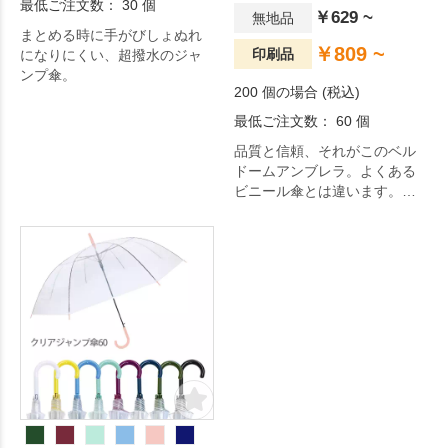
最低ご注文数： 30 個
￥629 ~
無地品
まとめる時に手がびしょぬれ
￥809 ~
印刷品
になりにくい、超撥水のジャ
ンプ傘。
200 個の場合 (税込)
最低ご注文数： 60 個
品質と信頼、それがこのベル
ドームアンブレラ。よくある
ビニール傘とは違います。髪
や顔を雨風から守る深張り
型。丸みのあるおしゃれな傘
です。肩まですっぽりと覆い
隠せる形なので、髪が濡れて
しまったり、女性のメイク崩
れ防止にも役立ちます。一般
的な傘と比べて、使用してい
る際の張り出しがすくないの
で、狭い場所や人通りが多い
場所での使用にも適していま
す。一度使えば手放せなくな
ること間違いなし。