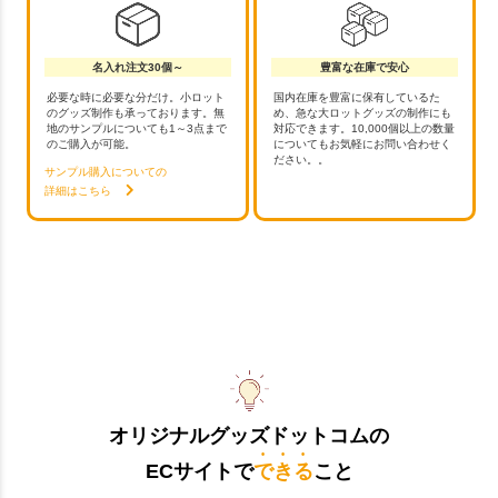
名入れ注文30個～
豊富な在庫で安心
必要な時に必要な分だけ。小ロット
国内在庫を豊富に保有しているた
のグッズ制作も承っております。無
め、急な大ロットグッズの制作にも
地のサンプルについても1～3点まで
対応できます。10,000個以上の数量
のご購入が可能。
についてもお気軽にお問い合わせく
ださい。。
サンプル購入についての
詳細はこちら
オリジナルグッズドットコムの
ECサイトで
できる
こと