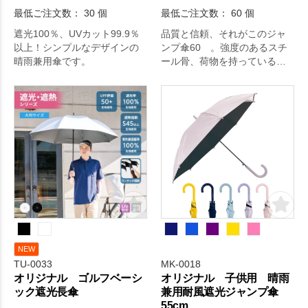
最低ご注文数： 30 個
最低ご注文数： 60 個
遮光100％、UVカット99.9％
品質と信頼、それがこのジャ
以上！シンプルなデザインの
ンプ傘60 。強度のあるスチ
晴雨兼用傘です。
ール骨、荷物を持っている時
にも簡単に開閉が可能なジャ
ンプ式を採用した長傘です。1
パネルに1色名入れ対応が可能
となっております。店舗やオ
フィスビルなどの備品として
いかがでしょうか。日々の生
活をちょっぴり豊かにするア
イテムです。
NEW
TU-0033
MK-0018
オリジナル ゴルフベーシ
オリジナル 子供用 晴雨
ック遮光長傘
兼用耐風遮光ジャンプ傘
55cm