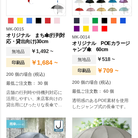
MK-0015
オリジナル まち傘(行列対
MK-0014
応・貸出向け)30cm
オリジナル POEカラージ
ャンプ傘 60cm
￥1,492 ~
無地品
￥518 ~
無地品
￥1,684 ~
印刷品
￥709 ~
印刷品
200 個の場合 (税込)
200 個の場合 (税込)
最低ご注文数： 30 個
最低ご注文数： 60 個
店舗の行列時や待機列対応に
活用しやすい、来店客向けの
透明感のあるPOE素材を使用
貸出用にぴったりな長傘で
したジャンプ式の長傘です。
す。