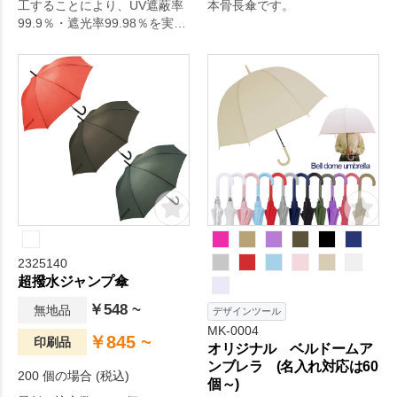
工することにより、UV遮蔽率
本骨長傘です。
99.9％・遮光率99.98％を実現
しました。
2325140
超撥水ジャンプ傘
￥548 ~
無地品
デザインツール
MK-0004
￥845 ~
印刷品
オリジナル ベルドームア
ンブレラ (名入れ対応は60
200 個の場合 (税込)
個～)