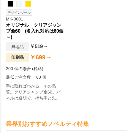
デザインツール
MK-0001
オリジナル クリアジャン
プ傘60 (名入れ対応は60個
～)
￥519 ~
無地品
￥699 ~
印刷品
200 個の場合 (税込)
最低ご注文数： 60 個
手に取ればわかる、その品
質。クリアジャンプ傘60。パ
ネルは透明で、持ち手と先端
などが9種のカラー展開になっ
ている傘です。かわいらしい
パステル系のカラーから、シ
ックなカラーも揃っていま
業界別おすすめノベルティ特集
す。開くときに便利なジャン