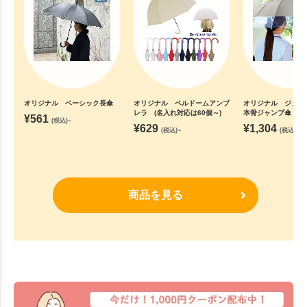
オリジナル ベーシック長傘
オリジナル ベルドームアンブ
オリジナル ジェム
レラ (名入れ対応は60個～)
本骨ジャンプ傘
¥
561
(税込)~
¥
629
¥
1,304
(税込)~
(税込)~
商品を見る