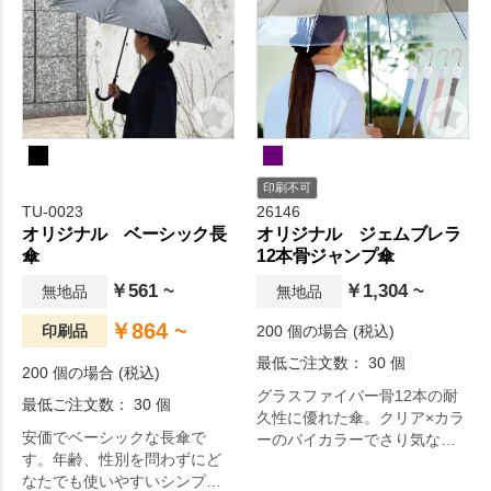
印刷不可
TU-0023
26146
オリジナル ベーシック長
オリジナル ジェムブレラ
傘
12本骨ジャンプ傘
￥561 ~
￥1,304 ~
無地品
無地品
￥864 ~
印刷品
200 個の場合 (税込)
最低ご注文数： 30 個
200 個の場合 (税込)
グラスファイバー骨12本の耐
最低ご注文数： 30 個
久性に優れた傘。クリア×カラ
安価でベーシックな長傘で
ーのバイカラーでさり気なく
す。年齢、性別を問わずにど
センスもアピールします。
なたでも使いやすいシンプル