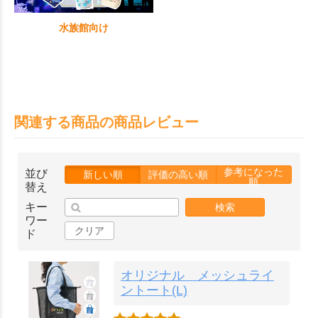
水族館向け
関連する商品の商品レビュー
参考になった
並び
新しい順
評価の高い順
順
替え
キー
検索
ワー
クリア
ド
オリジナル メッシュライ
ントート(L)