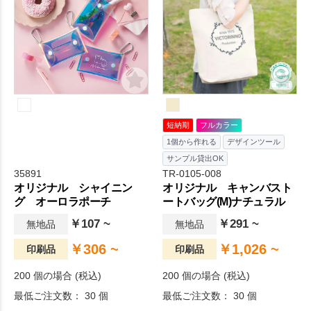
利用も可能なので、エコバッ
グとしてもおすすめです。名
入れ範囲が広く取れるシンプ
ルなデザインのため、物販や
企業用ノベルティ、個人利用
まで幅広い用途でご好評をい
ただいております。
短納期
フルカラー
1個から作れる
デザインツール
サンプル貸出OK
35891
TR-0105-008
オリジナル シャイニン
オリジナル キャンバスト
グ オーロラポーチ
ートバッグ(M)ナチュラル
￥107 ~
￥291 ~
無地品
無地品
￥306 ~
￥1,026 ~
印刷品
印刷品
200 個の場合 (税込)
200 個の場合 (税込)
最低ご注文数： 30 個
最低ご注文数： 30 個