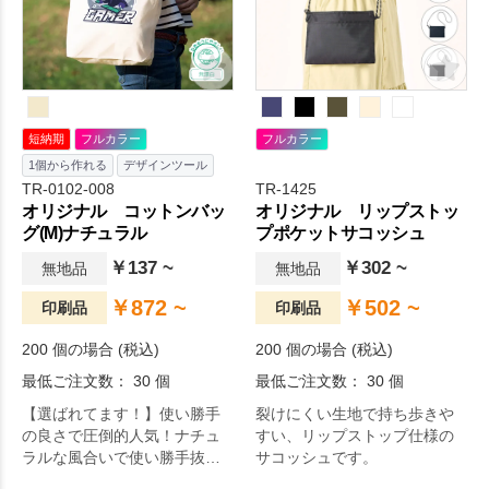
短納期
フルカラー
フルカラー
1個から作れる
デザインツール
TR-0102-008
TR-1425
オリジナル コットンバッ
オリジナル リップストッ
グ(M)ナチュラル
プポケットサコッシュ
￥137 ~
￥302 ~
無地品
無地品
￥872 ~
￥502 ~
印刷品
印刷品
200 個の場合 (税込)
200 個の場合 (税込)
最低ご注文数： 30 個
最低ご注文数： 30 個
【選ばれてます！】使い勝手
裂けにくい生地で持ち歩きや
の良さで圧倒的人気！ナチュ
すい、リップストップ仕様の
ラルな風合いで使い勝手抜群
サコッシュです。
のA4サイズコットンバッグで