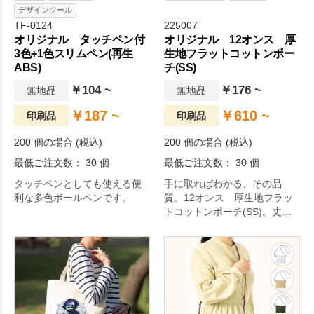
デザインツール
TF-0124
225007
オリジナル タッチペン付
オリジナル 12オンス 厚
3色+1色スリムペン(再生
生地フラットコットンポー
ABS)
チ(SS)
￥104 ~
￥176 ~
無地品
無地品
￥187 ~
￥610 ~
印刷品
印刷品
200 個の場合 (税込)
200 個の場合 (税込)
最低ご注文数： 30 個
最低ご注文数： 30 個
タッチペンとしても使える便
手に取ればわかる、その品
利な多色ボールペンです。
質。12オンス 厚生地フラッ
トコットンポーチ(SS)。丈夫
なコットン生地で作られたシ
ンプルなポーチです。小物入
れやペンケースなどにもご利
用いただけます。