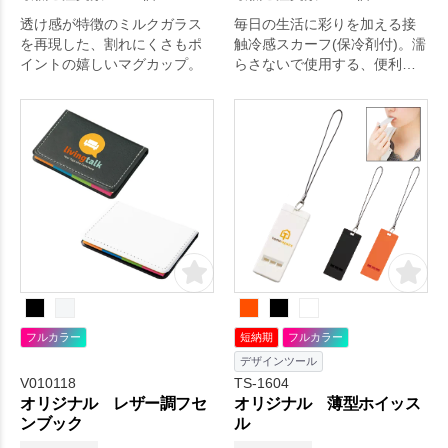
透け感が特徴のミルクガラス
毎日の生活に彩りを加える接
を再現した、割れにくさもポ
触冷感スカーフ(保冷剤付)。濡
イントの嬉しいマグカップ。
らさないで使用する、便利な
接触冷感スカーフです。
フルカラー
短納期
フルカラー
デザインツール
V010118
TS-1604
オリジナル レザー調フセ
オリジナル 薄型ホイッス
ンブック
ル