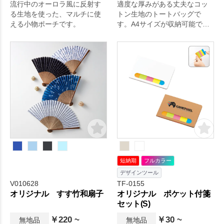
流行中のオーロラ風に反射す
適度な厚みがある丈夫なコッ
る生地を使った、マルチに使
トン生地のトートバッグで
える小物ポーチです。
す。A4サイズが収納可能で、
イベントや展示会などでもた
くさん資料を入れられます。
企業用ノベルティはもちろ
ん、販売品やイベント記念品
など幅広い用途で大人気で
す。肩かけ利用も可能なの
で、エコバッグとしてもおす
すめです。※エコマーク付
短納期
フルカラー
デザインツール
V010628
TF-0155
オリジナル すす竹和扇子
オリジナル ポケット付箋
セット(S)
￥220 ~
￥30 ~
無地品
無地品