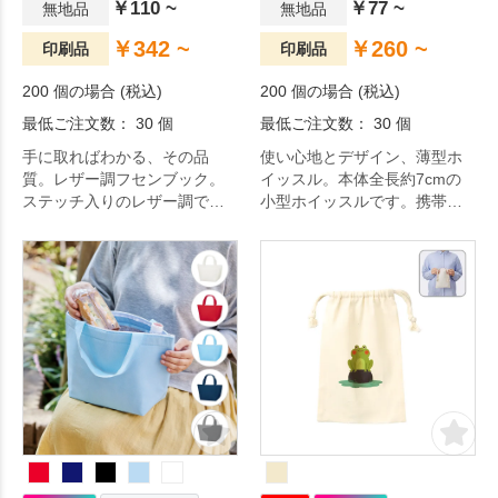
￥110 ~
￥77 ~
無地品
無地品
￥342 ~
￥260 ~
印刷品
印刷品
200 個の場合 (税込)
200 個の場合 (税込)
最低ご注文数： 30 個
最低ご注文数： 30 個
手に取ればわかる、その品
使い心地とデザイン、薄型ホ
質。レザー調フセンブック。
イッスル。本体全長約7cmの
ステッチ入りのレザー調で高
小型ホイッスルです。携帯や
級感のあるカバーに2サイズ5
バッグなどにつけて持ち運び
色の付箋メモをセットしまし
ができるので、通勤や通学時
た。カバー付きなのでカバン
の防犯や防災とに役立ちま
の中でぐちゃぐちゃになって
す。カラーはブラック、ホワ
しまうリスクも軽減！学生か
イト、オレンジの3色からお選
ら社会人、主婦の方まで幅広
びいただけます。販促品とし
く便利にお使いいただけるア
てはもちろん、学校や施設な
イテムです。日々の生活をち
どの備品、屋外活動のお供と
ょっぴり豊かにするアイテム
して配布するアイテムとして
です。
もおすすめの商品です。日々
の生活をちょっぴり豊かにす
るアイテムです。