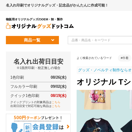
名入れ印刷でオリジナルグッズ・記念品がかんたんに作成可能！
物販用オリジナルグッズのOEM・卸・製作
商品一覧
よく検索されているワード
#巾着
名入れ出荷日目安
※1箇所印刷・校正無しの場合
グッズ・ノベルティ制作ならオ
1色印刷
08/26(水)
オリジナル T
フルカラー印刷
09/02(水)
クイック1色印刷
08/19(水)
クイックプリントの対象商品は
こちら
出荷日目安で対応可能な商品は
こちら