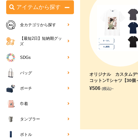
アイテムから探す
全カテゴリから探す
【最短2日】短納期グッ
ズ
SDGs
バッグ
オリジナル カスタムデ
コットンTシャツ【30個
¥
506
ポーチ
(税込)~
巾着
タンブラー
ボトル