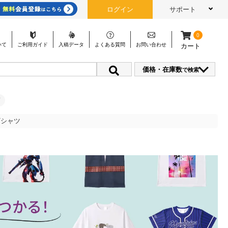
ログイン
サポート
0
いて
ご利用
ガイド
入稿
データ
よくある
質問
お問い
合わせ
カート
価格・在庫数
で検索
Tシャツ