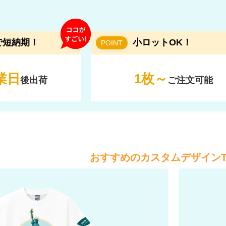
で短納期！
小ロットOK！
POINT
業日
1枚～
後出荷
ご注文可能
おすすめのカスタムデザイン