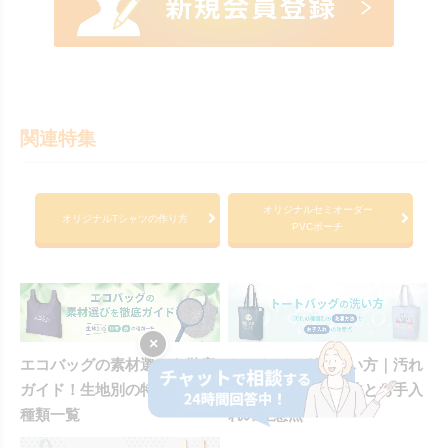
関連特集
オリジナルセミオーダー
オリジナルTシャツの作り方
PVCポーチ
×
エコバッグの素材選びを徹底
トートバッグの洗い方｜汚れ
ガイド！生地別の特徴と形の
の種類別の洗濯方法とお手入
種類一覧
れの注意点