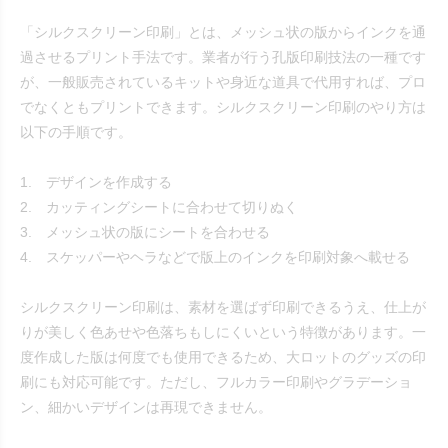
「シルクスクリーン印刷」とは、メッシュ状の版からインクを通
過させるプリント手法です。業者が行う孔版印刷技法の一種です
が、一般販売されているキットや身近な道具で代用すれば、プロ
でなくともプリントできます。シルクスクリーン印刷のやり方は
以下の手順です。
1. デザインを作成する
2. カッティングシートに合わせて切りぬく
3. メッシュ状の版にシートを合わせる
4. スケッパーやヘラなどで版上のインクを印刷対象へ載せる
シルクスクリーン印刷は、素材を選ばず印刷できるうえ、仕上が
りが美しく色あせや色落ちもしにくいという特徴があります。一
度作成した版は何度でも使用できるため、大ロットのグッズの印
刷にも対応可能です。ただし、フルカラー印刷やグラデーショ
ン、細かいデザインは再現できません。