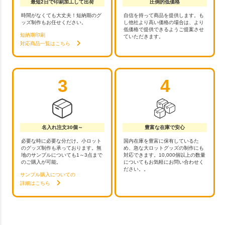
最短2日で印刷加工して出荷
圧倒的低価格
時間がなくても大丈夫！短納期のグ
自信を持って商品を提供します。も
ッズ制作もお任せください。
し他社より高い価格の場合は、より
低価格で提供できるようご提案させ
短納期印刷
ていただきます。
対応商品一覧はこちら
3
4
名入れ注文30個～
豊富な在庫で安心
必要な時に必要な分だけ。小ロット
国内在庫を豊富に保有しているた
のグッズ制作も承っております。無
め、急な大ロットグッズの制作にも
地のサンプルについても1～3点まで
対応できます。10,000個以上の数量
のご購入が可能。
についてもお気軽にお問い合わせく
ださい。。
サンプル購入についての
詳細はこちら