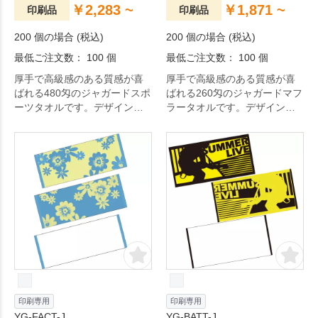
￥2,283 ~
￥1,871 ~
印刷品
印刷品
200 個の場合 (税込)
200 個の場合 (税込)
最低ご注文数： 100 個
最低ご注文数： 100 個
厚手で高級感のある質感が喜
厚手で高級感のある質感が喜
ばれる480匁のジャガードスポ
ばれる260匁のジャガードマフ
ーツタオルです。デザインを
ラータオルです。デザインを
織りで出しますので、表面裏
織りで出しますので、表面裏
面の両面から楽しむことがで
面の両面から楽しむことがで
きます。記念品や販売品、贈
きます。記念品や販売品、贈
答品にぴったりです。
答品にぴったりです。
印刷専用
印刷専用
YG-FACT-J
YG-BATT-J