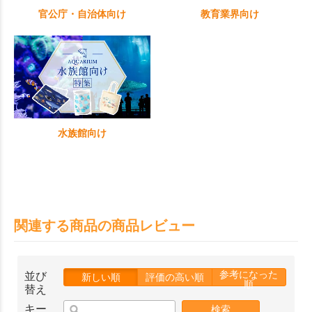
官公庁・自治体向け
教育業界向け
水族館向け
関連する商品の商品レビュー
参考になった
並び
新しい順
評価の高い順
順
替え
キー
検索