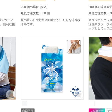
200 個の場合 (税込)
200 個の場合 (税
最低ご注文数： 30 個
最低ご注文数： 3
感スカーフ
夏の暑い日や野外活動時にぴったりな涼感タ
オリジナルグッ
る、便利な接
オルです。
涼感マフラータオ
ッズとして人気
れもできるEVA
す。
印刷不可
フルカラー
デ