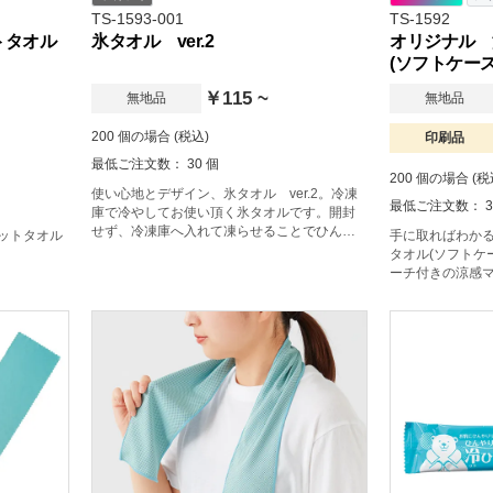
TS-1593-001
TS-1592
トタオル
氷タオル ver.2
オリジナル 
(ソフトケース
￥115 ~
無地品
無地品
200 個の場合 (税込)
印刷品
最低ご注文数： 30 個
200 個の場合 (税
使い心地とデザイン、氷タオル ver.2。冷凍
最低ご注文数： 3
庫で冷やしてお使い頂く氷タオルです。開封
せず、冷凍庫へ入れて凍らせることでひんや
ットタオル
手に取ればわか
り冷たいタオルとしてお使い頂くことが出来
タオル(ソフトケ
ます。スポーツイベントやレジャーでの夏の
ーチ付きの涼感
暑さ対策としてはもちろん、急な発熱時など
らして左右にひ
に常時備えておきたいアイテムです。日々の
に早変わり！熱
生活をちょっぴり豊かにするアイテムです。
涼しくなれる商
た引っ張ると冷
使える優れもの
れたままのタオ
けます。