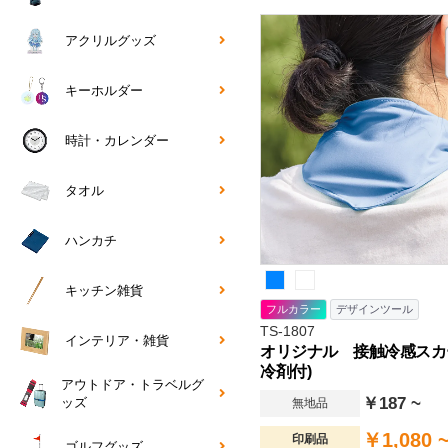
アクリルグッズ
キーホルダー
時計・カレンダー
タオル
ハンカチ
キッチン雑貨
フルカラー
デザインツール
TS-1807
インテリア・雑貨
オリジナル 接触冷感スカ
冷剤付)
アウトドア・トラベルグ
￥187 ~
ッズ
無地品
￥1,080 
印刷品
ゴルフグッズ