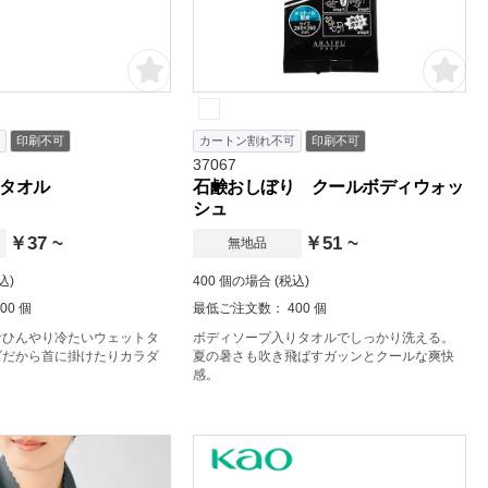
印刷不可
カートン割れ不可
印刷不可
37067
タオル
石鹸おしぼり クールボディウォッ
シュ
￥37 ~
￥51 ~
無地品
込)
400 個の場合 (税込)
00 個
最低ご注文数： 400 個
なひんやり冷たいウェットタ
ボディソープ入りタオルでしっかり洗える。
ズだから首に掛けたりカラダ
夏の暑さも吹き飛ばすガッンとクールな爽快
感。