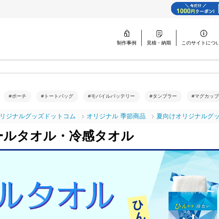
制作事例
見積・納期
このサイトに
つ
#ポーチ
#トートバッグ
#モバイルバッテリー
#タンブラー
#マグカップ
リジナルグッズドットコム
オリジナル 季節商品
夏向けオリジナルグ
ールタオル・冷感タオル