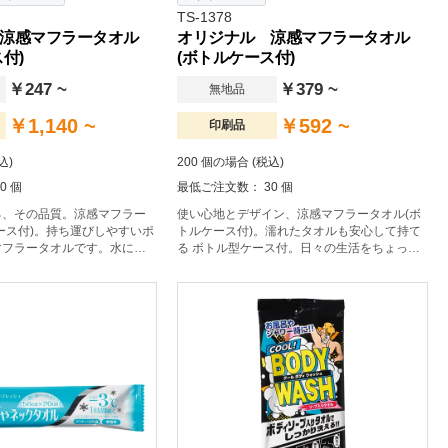
TS-1378
涼感マフラータオル
オリジナル 涼感マフラータオル
付)
(ボトルケース付)
￥247 ~
￥379 ~
無地品
￥1,140 ~
￥592 ~
印刷品
込)
200 個の場合 (税込)
0 個
最低ご注文数： 30 個
る、その品質。涼感マフラー
使い心地とデザイン、涼感マフラータオル(ボ
ース付)。持ち運びしやすいポ
トルケース付)。濡れたタオルも安心して持て
マフラータオルです。水に濡
る ボトル型ケース付。日々の生活をちょっぴ
っぱるとヒンヤリしたタオル
り豊かにするアイテムです。
中症対策にオススメな手軽に
品。ぬるくなってきたら、ま
たさが回復するため繰り返し
です。ポーチ付きなので、濡
ルも安心して持ち運びいただ