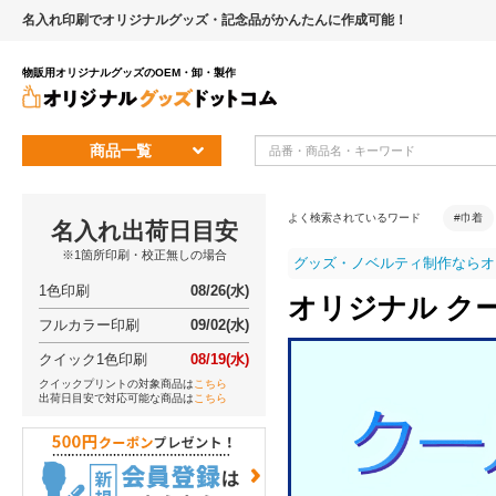
名入れ印刷でオリジナルグッズ・記念品がかんたんに作成可能！
物販用オリジナルグッズのOEM・卸・製作
商品一覧
よく検索されているワード
#巾着
名入れ出荷日目安
※1箇所印刷・校正無しの場合
グッズ・ノベルティ制作ならオ
1色印刷
08/26(水)
オリジナル ク
フルカラー印刷
09/02(水)
クイック1色印刷
08/19(水)
クイックプリントの対象商品は
こちら
出荷日目安で対応可能な商品は
こちら