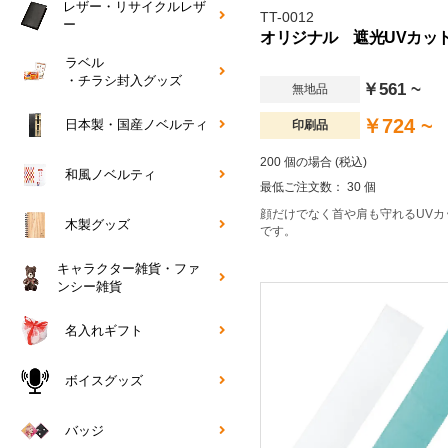
レザー・リサイクルレザ
TT-0012
ー
オリジナル 遮光UVカッ
ラベル
・チラシ封入グッズ
￥561 ~
無地品
￥724 ~
日本製・国産ノベルティ
印刷品
200 個の場合 (税込)
和風ノベルティ
最低ご注文数： 30 個
顔だけでなく首や肩も守れるUVカ
木製グッズ
です。
キャラクター雑貨・ファ
ンシー雑貨
名入れギフト
ボイスグッズ
バッジ