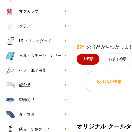
マグカップ
グラス
PC・スマホグッズ
27件
の商品が見つかりま
文具・ステーショナリー
人気順
おすすめ順
ペン・筆記用具
絞り込み検索
記念品
季節商品
傘・雨具
オリジナル クールタ
防災・防犯グッズ