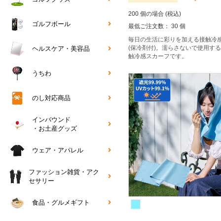
200 個の場合 (税込)
ゴルフボール
最低ご注文数： 30 個
毎日の生活に彩りを加える接触冷
(保冷剤付)。濡らさないで使用す
ヘルスケア・美容品
触冷感スカーフです。
うちわ
のし対応商品
インバウンド
・お土産グッズ
ウェア・アパレル
ファッション雑貨・アク
セサリー
食品・グルメギフト