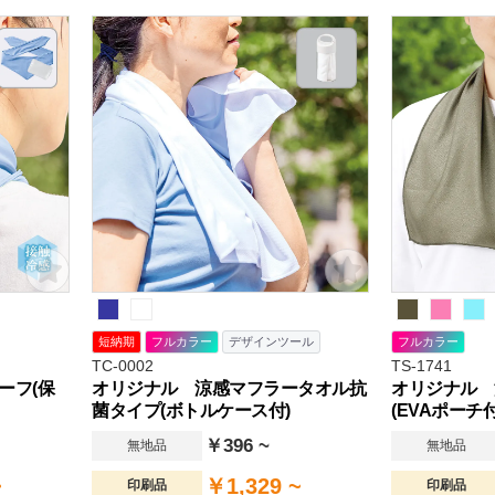
短納期
フルカラー
デザインツール
フルカラー
TC-0002
TS-1741
ーフ(保
オリジナル 涼感マフラータオル抗
オリジナル 
菌タイプ(ボトルケース付)
(EVAポーチ付
￥396 ~
無地品
無地品
~
￥1,329 ~
印刷品
印刷品