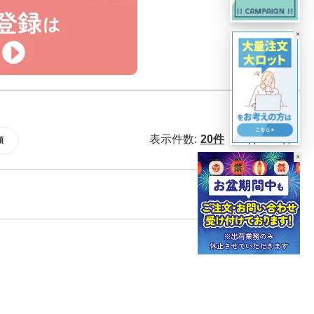
×
表示件数:
20件
40件
60件
順
×
開く
＋