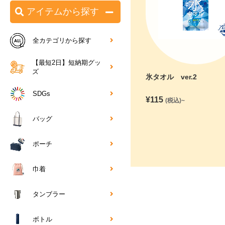
アイテムから探す
全カテゴリから探す
【最短2日】短納期グッ
ズ
氷タオル ver.2
SDGs
¥
115
(税込)~
バッグ
ポーチ
巾着
タンブラー
ボトル