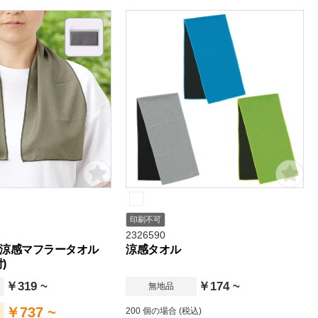
印刷不可
2326590
涼感マフラータオル
涼感タオル
)
￥319 ~
￥174 ~
無地品
￥737 ~
200 個の場合 (税込)