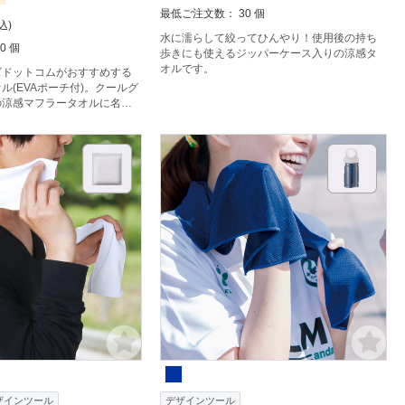
最低ご注文数： 30 個
込)
水に濡らして絞ってひんやり！使用後の持ち
0 個
歩きにも使えるジッパーケース入りの涼感タ
オルです。
ズドットコムがおすすめする
ル(EVAポーチ付)。クールグ
の涼感マフラータオルに名入
ポーチがついた商品になりま
ザインツール
デザインツール