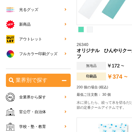
光るグッズ
新商品
アウトレット
26340
オリジナル ひんやりクー
フルカラー印刷グッズ
フ
￥172 ~
無地品
￥374 ~
印刷品
業界別で探す
200 個の場合 (税込)
最低ご注文数： 30 個
全業界から探す
水に浸したら、絞って水を切るだ
節の定番クールアイテムです。
官公庁・自治体
学校・塾・教育