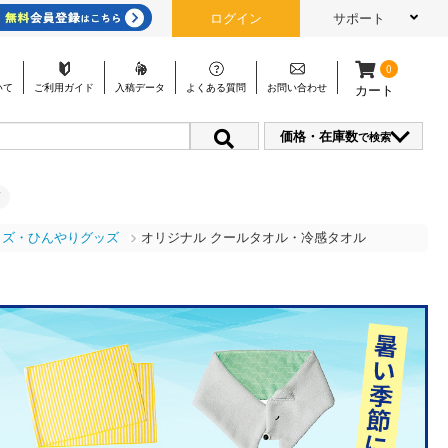
ログイン
サポート
0
いて
ご利用
ガイド
入稿
データ
よくある
質問
お問い
合わせ
カート
価格・在庫数
で検索
ッズ・ひんやりグッズ
オリジナル クールタオル・冷感タオル