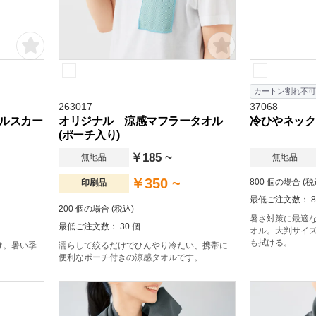
カートン割れ不可
263017
37068
ルスカー
オリジナル 涼感マフラータオル
冷ひやネック
(ポーチ入り)
￥185 ~
無地品
無地品
￥350 ~
800 個の場合 (税
印刷品
最低ご注文数： 8
200 個の場合 (税込)
暑さ対策に最適
最低ご注文数： 30 個
オル。大判サイ
も拭ける。
け。暑い季
濡らして絞るだけでひんやり冷たい、携帯に
便利なポーチ付きの涼感タオルです。