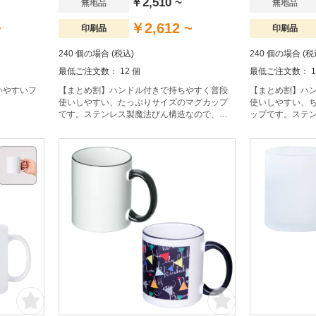
￥2,510 ~
無地品
無地品
~
￥2,612 ~
印刷品
印刷品
240 個の場合 (税込)
240 個の場合 (税
最低ご注文数： 12 個
最低ご注文数： 1
いやすいフ
【まとめ割】ハンドル付きで持ちやすく普段
【まとめ割】ハ
使いしやすい、たっぷりサイズのマグカップ
使いしやすい、
です。ステンレス製魔法びん構造なので、冷
ップです。ステ
たさ・温かさも長持ち。フタがほこりを防い
で、冷たさ・温
でくれるので衛生面も安心です。
を防いでくれる