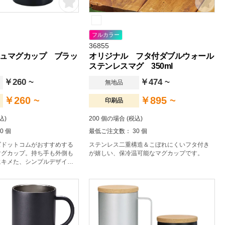
フルカラー
36855
ュマグカップ ブラッ
オリジナル フタ付ダブルウォール
ステンレスマグ 350ml
￥260 ~
￥474 ~
無地品
￥260 ~
￥895 ~
印刷品
込)
200 個の場合 (税込)
0 個
最低ご注文数： 30 個
ズドットコムがおすすめする
ステンレス二重構造＆こぼれにくいフタ付き
マグカップ。持ち手も外側も
が嬉しい、保冷温可能なマグカップです。
にキメた、シンプルデザイン
イリッシュなマグカップで