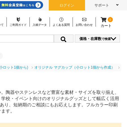
ログイン
サポート
0
いて
ご利用
ガイド
入稿
データ
よくある
質問
お問い
合わせ
カート
価格・在庫数
で検索
小ロット1個から)
オリジナル マグカップ（小ロット1個から作成）
オリ
い。陶器やステンレスなど豊富な素材・サイズを取り揃え、
・学校・イベント向けのオリジナルグッズとして幅広く活用
もあり、短納期のご相談にもお応えします。フルカラー印刷
けます。