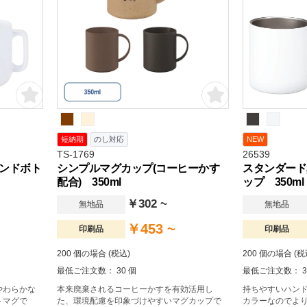
短納期
のし対応
NEW
TS-1769
26539
ンドボト
シンプルマグカップ(コーヒーかす
スタンダード
配合) 350ml
ップ 350ml
￥302 ~
無地品
無地品
￥453 ~
印刷品
印刷品
200 個の場合 (税込)
200 個の場合 (税
最低ご注文数： 30 個
最低ご注文数： 3
やわらかな
本来廃棄されるコーヒーかすを有効活用し
持ちやすいハン
トマグで
た、環境配慮を印象づけやすいマグカップで
カラーなのでよ