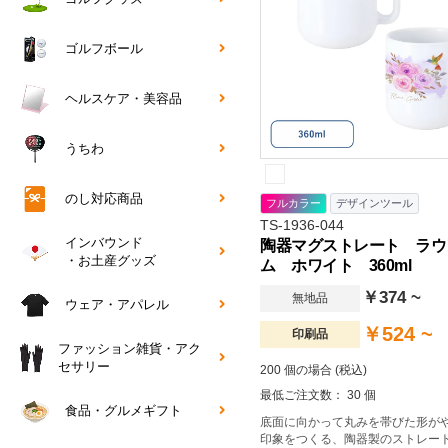
ゴルフボール
ヘルスケア・美容品
うちわ
のし対応商品
フルカラー
デザインツール
TS-1936-044
インバウンド
陶器マグストレート ラウ
・お土産グッズ
ム ホワイト 360ml
￥374 ~
無地品
ウェア・アパレル
￥524 ~
印刷品
ファッション雑貨・アク
セサリー
200 個の場合 (税込)
最低ご注文数： 30 個
食品・グルメギフト
底面に向かって丸みを帯びた形が
印象をつくる、陶器製のストレー