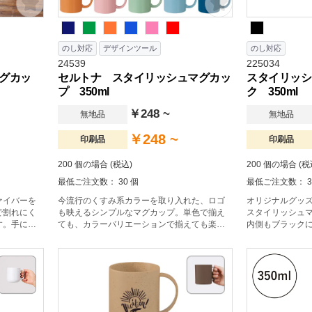
のし対応
デザインツール
のし対応
24539
225034
グカッ
セルトナ スタイリッシュマグカッ
スタイリッシ
プ 350ml
ク 350ml
￥248 ~
無地品
無地品
￥248 ~
印刷品
印刷品
200 個の場合 (税込)
200 個の場合 (税
最低ご注文数： 30 個
最低ご注文数： 3
ァイバーを
今流行のくすみ系カラーを取り入れた、ロゴ
オリジナルグッ
で割れにく
も映えるシンプルなマグカップ。単色で揃え
スタイリッシュ
す。手に馴
ても、カラーバリエーションで揃えても楽し
内側もブラック
ラー展開
いアイテムです。
が引き立つスタ
おすすめで
す。