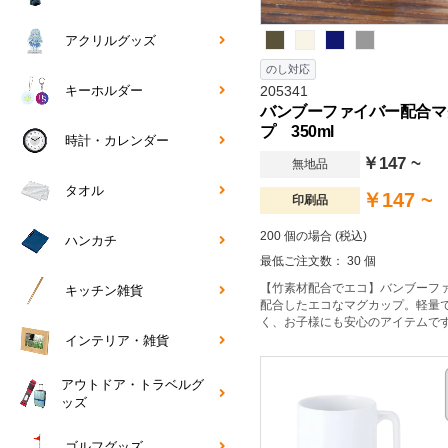
アクリルグッズ
のし対応
205341
キーホルダー
バンブーファイバー配合マ
プ 350ml
時計・カレンダー
￥147 ~
無地品
タオル
￥147 ~
印刷品
200 個の場合 (税込)
ハンカチ
最低ご注文数： 30 個
【竹素材配合でエコ】バンブーフ
キッチン雑貨
配合したエコなマグカップ。軽量
く、お子様にも安心のアイテムで
染むマットな質感と落ち着いたカ
インテリア・雑貨
で、普段使いにもアウトドアにも
す。
アウトドア・トラベルグ
ッズ
ゴルフグッズ