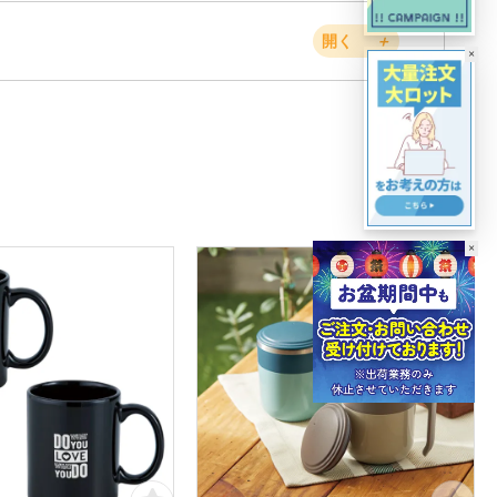
開く
＋
×
×