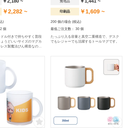
￥2,180 ~
￥1,441 ~
無地品
￥2,282 ~
￥1,609 ~
印刷品
込)
200 個の場合 (税込)
2 個
最低ご注文数： 30 個
ンドル付きで持ちやすく普段
たっぷり入る容量と真空二重構造で、デスク
ちょうどいいサイズのマグカ
でもレジャーでも活躍するトールマグです。
ンレス製魔法びん構造なの
かさも長持ち。フタがほこり
ので衛生面も安心です。