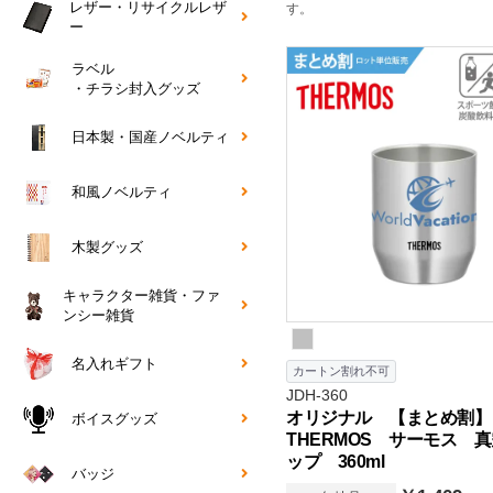
レザー・リサイクルレザ
す。
ー
ラベル
・チラシ封入グッズ
日本製・国産ノベルティ
和風ノベルティ
木製グッズ
キャラクター雑貨・ファ
ンシー雑貨
名入れギフト
カートン割れ不可
JDH-360
オリジナル 【まとめ割】
ボイスグッズ
THERMOS サーモス 
ップ 360ml
バッジ