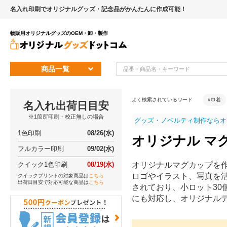
名入れ印刷でオリジナルグッズ・記念品がかんたんに作成可能！
物販用オリジナルグッズのOEM・卸・製作
商品一覧
よく検索されているワード
#巾着
名入れ出荷日目安
※1箇所印刷・校正無しの場合
グッズ・ノベルティ制作ならオ
1色印刷
08/26(水)
オリジナル マグ
フルカラー印刷
09/02(水)
クイック1色印刷
08/19(水)
オリジナルマグカップを
ロゴやイラスト、写真を
クイックプリントの対象商品は
こちら
出荷日目安で対応可能な商品は
こちら
されており、小ロット3
にも対応し、オリジナル