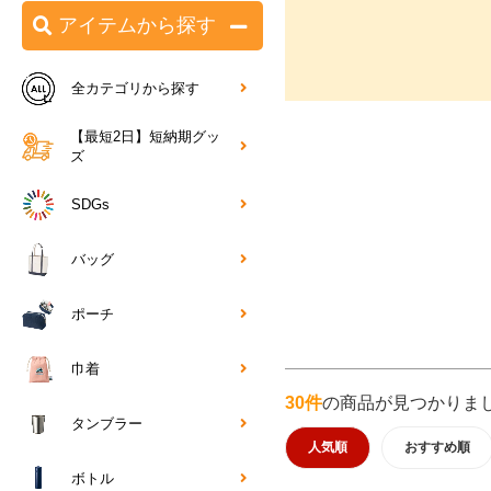
アイテムから探す
全カテゴリから探す
【最短2日】短納期グッ
ズ
SDGs
バッグ
ポーチ
巾着
30件
の商品が見つかりま
タンブラー
人気順
おすすめ順
ボトル