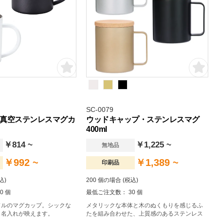
SC-0079
真空ステンレスマグカ
ウッドキャップ・ステンレスマグ
400ml
￥814 ~
￥1,225 ~
無地品
￥992 ~
￥1,389 ~
印刷品
込)
200 個の場合 (税込)
0 個
最低ご注文数： 30 個
ドルのマグカップ。シックな
メタリックな本体と木のぬくもりを感じるふ
り名入れが映えます。
たを組み合わせた、上質感のあるステンレス