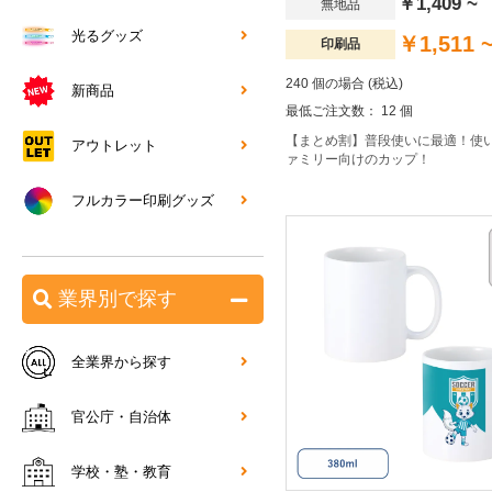
￥1,409 ~
無地品
光るグッズ
￥1,511 
印刷品
240 個の場合 (税込)
新商品
最低ご注文数： 12 個
【まとめ割】普段使いに最適！使
アウトレット
ァミリー向けのカップ！
フルカラー印刷グッズ
業界別で探す
全業界から探す
官公庁・自治体
学校・塾・教育