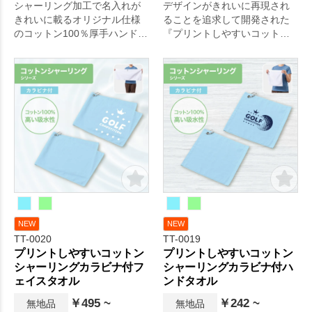
シャーリング加工で名入れが
デザインがきれいに再現され
きれいに載るオリジナル仕様
ることを追求して開発された
のコットン100％厚手ハンドタ
『プリントしやすいコットン
オルです。
シャーリングタオル』シリー
ズに、カラビナ付きのフェイ
スタオルが登場です。
NEW
NEW
TT-0020
TT-0019
プリントしやすいコットン
プリントしやすいコットン
シャーリングカラビナ付フ
シャーリングカラビナ付ハ
ェイスタオル
ンドタオル
￥495 ~
￥242 ~
無地品
無地品