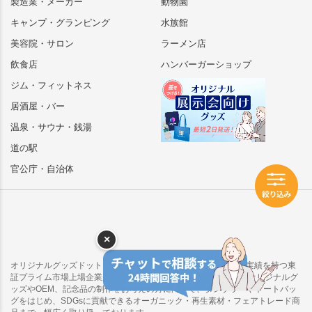
製造業・メーカー
動物園
キャンプ・グランピング
水族館
美容院・サロン
ラーメン店
飲食店
ハンバーガーショップ
ジム・フィットネス
居酒屋・バー
温泉・サウナ・銭湯
道の駅
官公庁・自治体
×
オリジナルグッズドットコムは、オリジナルグッズ製作40年の実績を持つ東
証プライム市場上場企業が運営するECサイトです。物販向けのオリジナルグ
ッズやOEM、記念品の制作をお考えの方に向けて、タンブラーやトートバッ
グをはじめ、SDGsに貢献できるオーガニック・再生素材・フェアトレード商