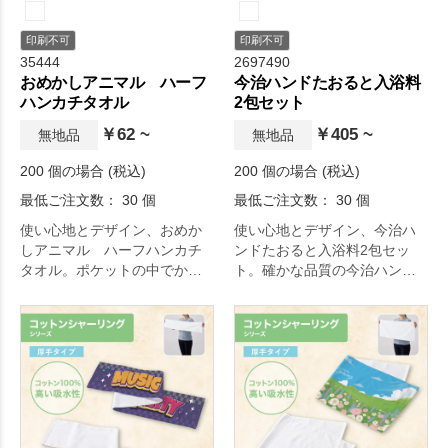
印刷不可
印刷不可
35444
2697490
おめかしアニマル ハーフ
今治ハンドたおると入浴料
ハンカチタオル
2包セット
￥62 ~
￥405 ~
無地品
無地品
200 個の場合 (税込)
200 個の場合 (税込)
最低ご注文数： 30 個
最低ご注文数： 30 個
使い心地とデザイン、おめか
使い心地とデザイン、今治ハ
しアニマル ハーフハンカチ
ンドたおると入浴料2包セッ
タオル。ポケットの中でかさ
ト。確かな品質の今治ハンド
ばらないハーフサイズタオ
タオルと、豊かな香りの檜・
ル。可愛いアニマルモチーフ
ゆずの入浴料をセットにしま
が、女性やお子様に人気。プ
した。日本最大規模のタオル
チギフト仕様で配布しやすい
産地としてその名を馳せ、豊
販促品です。一度使えば手放
かな自然と良質な水に恵まれ
せなくなること間違いなし。
た今治産のハンドタオルと、
和の香り(ひのき・ゆず)の湯の
セットです。日本の香りを楽