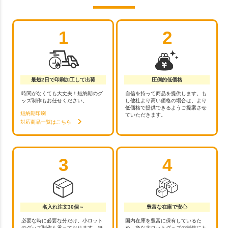
1
2
最短2日で印刷加工して出荷
圧倒的低価格
時間がなくても大丈夫！短納期のグ
自信を持って商品を提供します。も
ッズ制作もお任せください。
し他社より高い価格の場合は、より
低価格で提供できるようご提案させ
短納期印刷
ていただきます。
対応商品一覧はこちら
3
4
名入れ注文30個～
豊富な在庫で安心
必要な時に必要な分だけ。小ロット
国内在庫を豊富に保有しているた
のグッズ制作も承っております。無
め、急な大ロットグッズの制作にも