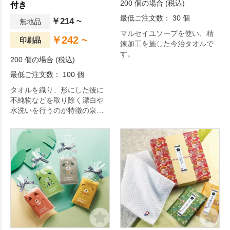
200 個の場合 (税込)
付き
最低ご注文数： 30 個
￥214 ~
無地品
マルセイユソープを使い、精
￥242 ~
印刷品
錬加工を施した今治タオルで
す。
200 個の場合 (税込)
最低ご注文数： 100 個
タオルを織り、形にした後に
不純物などを取り除く漂白や
水洗いを行うのが特徴の泉州
タオル。約62g/㎡(200匁)の生
地は普段使いに最適な厚さの
タオルで、繊維の柔らかさが
しっかりと引き出されて吸水
性と速乾性に優れています。