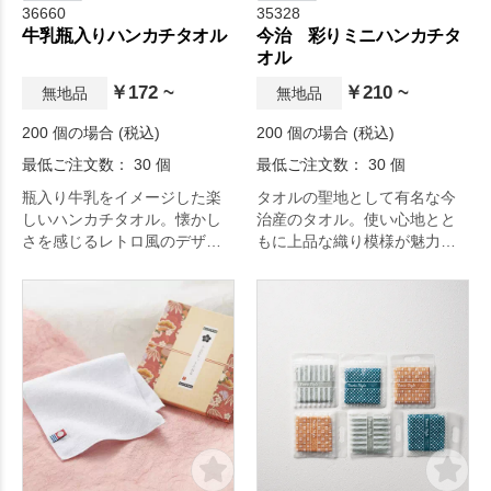
36660
35328
牛乳瓶入りハンカチタオル
今治 彩りミニハンカチタ
オル
￥172 ~
￥210 ~
無地品
無地品
200 個の場合 (税込)
200 個の場合 (税込)
最低ご注文数： 30 個
最低ご注文数： 30 個
瓶入り牛乳をイメージした楽
タオルの聖地として有名な今
しいハンカチタオル。懐かし
治産のタオル。使い心地とと
さを感じるレトロ風のデザイ
もに上品な織り模様が魅力で
ンがポイント。瓶はペン立て
す。
や小物入れとして使用できま
す。