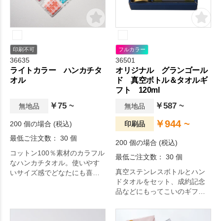
給水力。日々の生活をちょっ
ぴり豊かにするアイテムで
す。
印刷不可
フルカラー
36635
36501
ライトカラー ハンカチタ
オリジナル グランゴール
オル
ド 真空ボトル＆タオルギ
フト 120ml
￥75 ~
￥587 ~
無地品
無地品
￥944 ~
200 個の場合 (税込)
印刷品
最低ご注文数： 30 個
200 個の場合 (税込)
コットン100％素材のカラフル
最低ご注文数： 30 個
なハンカチタオル。使いやす
真空ステンレスボトルとハン
いサイズ感でどなたにも喜ば
ドタオルをセット、成約記念
れます。持ち手付きパッケー
品などにもってこいのギフト
ジで渡しやすく便利です。
商品です。