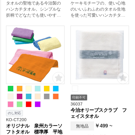
タオルの聖地である今治製の
ケーキモチーフの、使い心地
ハンカチタオル。シンプルな
のいいふわふわのタオル生地
折柄でどなたでも使いやす
を使った可愛いハンカチタオ
い。
ルです。
印刷不可
36037
今治オリーブスクラブ フ
のし対応
ェイスタオル
KO-CT200
￥499 ~
オリジナル 泉州カラーソ
無地品
フトタオル 標準厚 平地