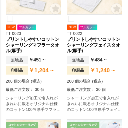
しみながらゆっくりと寛ぎの
お時間を。オリジナルグッズ
ドットコムの選りすぐり。
NEW
フルカラー
NEW
フルカラー
TT-0023
TT-0022
プリントしやすいコットン
プリントしやすいコットン
シャーリングマフラータオ
シャーリングフェイスタオ
ル(厚手)
ル(厚手)
￥451 ~
￥484 ~
無地品
無地品
￥1,204 ~
￥1,240 ~
印刷品
印刷品
200 個の場合 (税込)
200 個の場合 (税込)
最低ご注文数： 30 個
最低ご注文数： 30 個
シャーリング加工で名入れが
シャーリング加工で名入れが
きれいに載るオリジナル仕様
きれいに載るオリジナル仕様
のコットン100％厚手マフラー
のコットン100％厚手フェイス
タオルです。
タオルです。