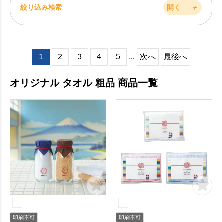
絞り込み検索
開く
＋
1
2
3
4
5
...
次へ
最後へ
オリジナル タオル 粗品 商品一覧
印刷不可
印刷不可