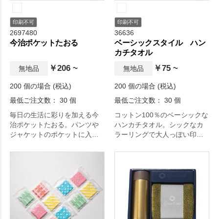
印刷不可
印刷不可
2697480
36636
今治ポケットたおる
ベーシックスタイル ハン
カチタオル
￥206 ~
￥75 ~
無地品
無地品
200 個の場合 (税込)
200 個の場合 (税込)
最低ご注文数： 30 個
最低ご注文数： 30 個
毎日の生活に彩りを加える今
コットン100％のベーシックな
治ポケットたおる。パンツや
ハンカチタオル。シックなカ
ジャケットのポケットに入れ
ラーリングで大人っぽい印象
てもかさばらない今治タオ
が特徴。持ち手付きのパッケ
ル。裏面パイル仕上げの綿
ージで渡しやすく便利です。
100%の今治タオルです。この
形は半分に折ってパンツやジ
ャケットのポケットに入れて
もかさばりません。通常のハ
ンカチタオルよりも小さくな
りますが、今治タオルの高い