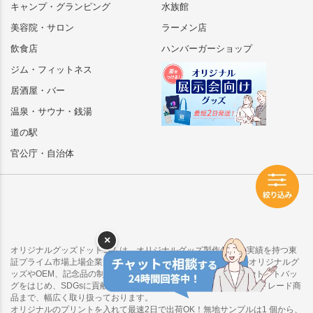
キャンプ・グランピング
水族館
美容院・サロン
ラーメン店
飲食店
ハンバーガーショップ
ジム・フィットネス
居酒屋・バー
温泉・サウナ・銭湯
道の駅
官公庁・自治体
×
オリジナルグッズドットコムは、オリジナルグッズ製作40年の実績を持つ東
証プライム市場上場企業が運営するECサイトです。物販向けのオリジナルグ
ッズやOEM、記念品の制作をお考えの方に向けて、タンブラーやトートバッ
グをはじめ、SDGsに貢献できるオーガニック・再生素材・フェアトレード商
品まで、幅広く取り扱っております。
オリジナルのプリントを入れて最速2日で出荷OK！無地サンプルは1 個から、