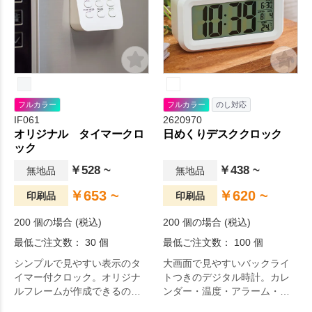
フルカラー
フルカラー
のし対応
IF061
2620970
オリジナル タイマークロ
日めくりデスククロック
ック
￥528 ~
￥438 ~
無地品
無地品
￥653 ~
￥620 ~
印刷品
印刷品
200 個の場合 (税込)
200 個の場合 (税込)
最低ご注文数： 30 個
最低ご注文数： 100 個
シンプルで見やすい表示のタ
大画面で見やすいバックライ
イマー付クロック。オリジナ
トつきのデジタル時計。カレ
ルフレームが作成できるので
ンダー・温度・アラーム・ス
印象的なアイテムにすること
ヌーズ機能など多機能な時計