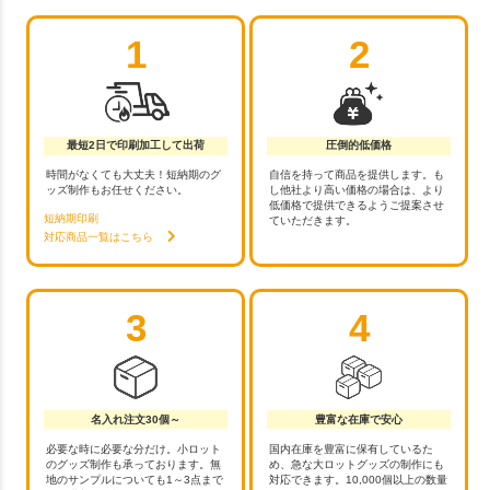
1
2
最短2日で印刷加工して出荷
圧倒的低価格
時間がなくても大丈夫！短納期のグ
自信を持って商品を提供します。も
ッズ制作もお任せください。
し他社より高い価格の場合は、より
低価格で提供できるようご提案させ
短納期印刷
ていただきます。
対応商品一覧はこちら
3
4
名入れ注文30個～
豊富な在庫で安心
必要な時に必要な分だけ。小ロット
国内在庫を豊富に保有しているた
のグッズ制作も承っております。無
め、急な大ロットグッズの制作にも
地のサンプルについても1～3点まで
対応できます。10,000個以上の数量