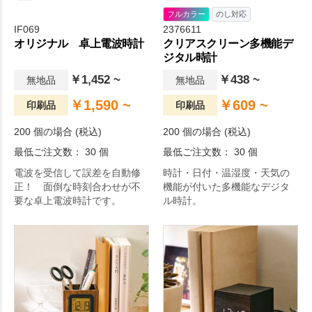
フルカラー
のし対応
IF069
2376611
オリジナル 卓上電波時計
クリアスクリーン多機能デ
ジタル時計
￥1,452 ~
￥438 ~
無地品
無地品
￥1,590 ~
￥609 ~
印刷品
印刷品
200 個の場合 (税込)
200 個の場合 (税込)
最低ご注文数： 30 個
最低ご注文数： 30 個
電波を受信して誤差を自動修
時計・日付・温湿度・天気の
正！ 面倒な時刻合わせが不
機能が付いた多機能なデジタ
要な卓上電波時計です。
ル時計。