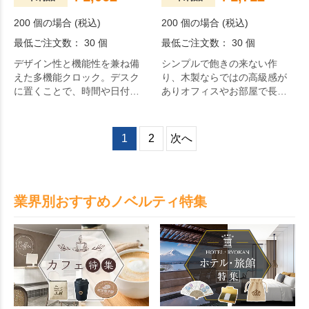
200 個の場合 (税込)
200 個の場合 (税込)
最低ご注文数： 30 個
最低ご注文数： 30 個
デザイン性と機能性を兼ね備
シンプルで飽きの来ない作
えた多機能クロック。デスク
り、木製ならではの高級感が
に置くことで、時間や日付だ
ありオフィスやお部屋で長く
けでなく温度や湿度など、
使ってもらえるペンスタンド
様々な情報をひとめでご覧い
機能の付いたスタイリッシュ
ただくことができます。
な木製LEDクロックです。
1
2
次へ
業界別おすすめノベルティ特集