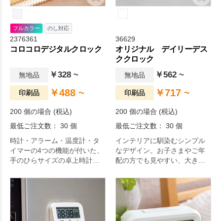
フルカラー
のし対応
2376361
36629
コロコロデジタルクロック
オリジナル デイリーデス
ククロック
￥328 ~
￥562 ~
無地品
無地品
￥488 ~
￥717 ~
印刷品
印刷品
200 個の場合 (税込)
200 個の場合 (税込)
最低ご注文数： 30 個
最低ご注文数： 30 個
時計・アラーム・温度計・タ
インテリアに馴染むシンプル
イマーの4つの機能が付いた、
なデザイン。お子さまやご年
手のひらサイズの卓上時計で
配の方でも見やすい、大きな
す。
表示面もポイントのデジタル
時計です。