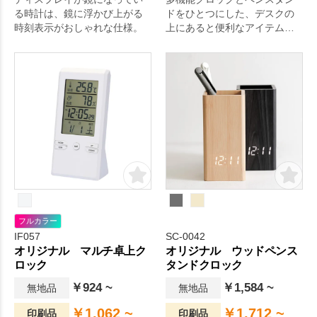
る時計は、鏡に浮かび上がる
ドをひとつにした、デスクの
時刻表示がおしゃれな仕様。
上にあると便利なアイテムで
す。記念品など、長く飾って
おきたいものにおすすめ。
フルカラー
IF057
SC-0042
オリジナル マルチ卓上ク
オリジナル ウッドペンス
ロック
タンドクロック
￥924 ~
￥1,584 ~
無地品
無地品
￥1,062 ~
￥1,712 ~
印刷品
印刷品