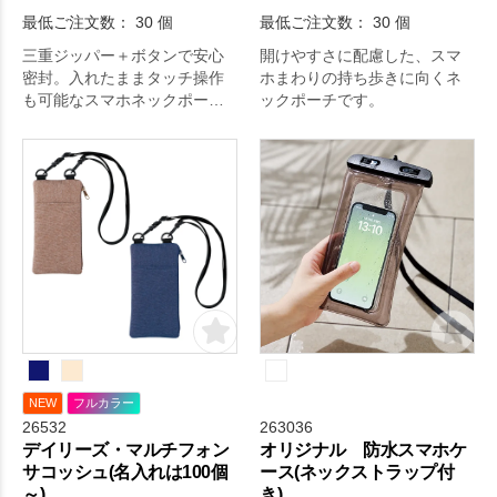
最低ご注文数： 30 個
最低ご注文数： 30 個
三重ジッパー＋ボタンで安心
開けやすさに配慮した、スマ
密封。入れたままタッチ操作
ホまわりの持ち歩きに向くネ
も可能なスマホネックポーチ
ックポーチです。
は、今やレジャーやアウトド
アの必需品。
NEW
フルカラー
26532
263036
デイリーズ・マルチフォン
オリジナル 防水スマホケ
サコッシュ(名入れは100個
ース(ネックストラップ付
～)
き)