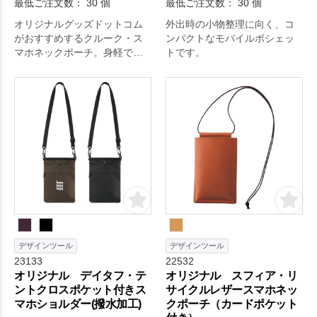
最低ご注文数： 30 個
最低ご注文数： 30 個
オリジナルグッズドットコム
外出時の小物整理に向く、コ
がおすすめするクルーク・ス
ンパクトなモバイルポシェッ
マホネックポーチ。身軽で出
トです。
かけたい時などに◎
スマホやカギの置き忘れも防
ぐ年齢問わず便利なネックポ
ーチ。
デザインツール
デザインツール
23133
22532
オリジナル デイタフ・テ
オリジナル スフィア・リ
ントクロスポケット付きス
サイクルレザースマホネッ
マホショルダー(撥水加工)
クポーチ（カードポケット