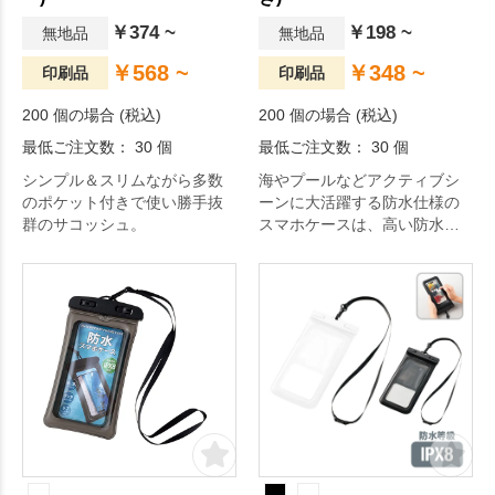
￥374 ~
￥198 ~
無地品
無地品
￥568 ~
￥348 ~
印刷品
印刷品
200 個の場合 (税込)
200 個の場合 (税込)
最低ご注文数： 30 個
最低ご注文数： 30 個
シンプル＆スリムながら多数
海やプールなどアクティブシ
のポケット付きで使い勝手抜
ーンに大活躍する防水仕様の
群のサコッシュ。
スマホケースは、高い防水機
能を備え、水に浮き、水没防
止になります。