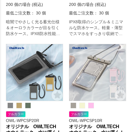
200 個の場合 (税込)
200 個の場合 (税込)
最低ご注文数： 30 個
最低ご注文数： 30 個
暗闇でやさしく光る蓄光仕様
IPX8取得のシンプル＆ミニマ
＆オーロラカラーが目を引く
ルな防水ケース。軽量・薄型
防水ケース。IPX8防水性能、
でスマホをすっきり収納で
2WAYストラップで機能性も抜
き、タッチ操作・通話・撮影
群。
も対応。
フルカラー
フルカラー
OWL-WPCSP20R
OWL-WPCSP10R
オリジナル OWLTECH
オリジナル OWLTECH