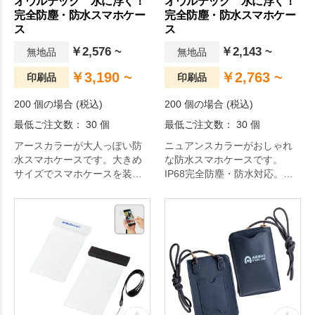
オウルテック 水に浮く！
オウルテック 水に浮く！
完全防塵・防水スマホケー
完全防塵・防水スマホケー
ス
ス
￥2,576 ~
￥2,143 ~
無地品
無地品
￥3,190 ~
￥2,763 ~
印刷品
印刷品
200 個の場合 (税込)
200 個の場合 (税込)
最低ご注文数： 30 個
最低ご注文数： 30 個
アースカラーが大人っぽい防
ニュアンスカラーがおしゃれ
水スマホケースです。大きめ
な防水スマホケースです。
サイズでスマホケースを装着
IP68完全防塵・防水対応。フ
したままでも入るゆったり設
ロート素材が入っているため
計。IP68防水・防塵対応。
水の中で浮くため、紛失防止
に役立ちます。