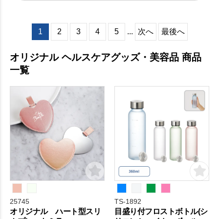
1
2
3
4
5
...
次へ
最後へ
オリジナル ヘルスケアグッズ・美容品 商品
一覧
25745
TS-1892
オリジナル ハート型スリ
目盛り付フロストボトル(シ