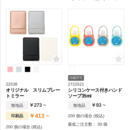
リジナルグッズドットコムの
しやすい入浴剤セット。発泡
厳選されたアイテムです。毎
入浴剤1個と紛体入浴剤3個の
日の生活をより快適に。
セットです。
印刷不可
22538
2722521
オリジナル スリムプレー
シリコンケース付きハンド
トミラー
ソープ35ml
￥273 ~
￥93 ~
無地品
無地品
￥413 ~
印刷品
200 個の場合 (税込)
最低ご注文数： 30 個
200 個の場合 (税込)