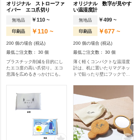
オリジナル ストローファ
オリジナル 数字が見やす
イバー エコ爪切り
い温湿度計
￥110 ~
￥499 ~
無地品
無地品
￥110 ~
￥677 ~
印刷品
印刷品
200 個の場合 (税込)
200 個の場合 (税込)
最低ご注文数： 30 個
最低ご注文数： 30 個
プラスチック削減を目的にし
薄く軽くコンパクトな温湿度
たエコ度の高い爪切り。エコ
計は、机に置いたりマグネッ
意識を広めるきっかけにも。
トで貼ったり壁にフックで下
げたりなど置き場所を選びま
せん。