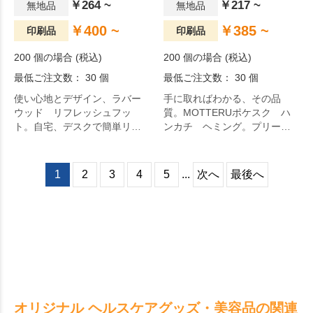
￥264 ~
￥217 ~
無地品
無地品
￥400 ~
￥385 ~
印刷品
印刷品
200 個の場合 (税込)
200 個の場合 (税込)
最低ご注文数： 30 個
最低ご注文数： 30 個
使い心地とデザイン、ラバー
手に取ればわかる、その品
ウッド リフレッシュフッ
質。MOTTERUポケスク ハ
ト。自宅、デスクで簡単リフ
ンカチ ヘミング。プリーツ
レッシュできるリフレッシュ
加工を施した抗菌・防臭ハン
フットです。デスクにも置き
カチです。ハンカチにプリー
やすいコンパクトサイズで
ツ加工を施し折り目をつける
1
2
3
4
5
...
次へ
最後へ
す。地球にやさしいエコ素
ことで、簡単に折りたたむこ
材、ゴムの木を使用したアイ
とができます。
テムです。シルク1色印刷が可
能となっており、会社ロゴな
どの印刷も可能です。社員へ
の福利厚生やお年賀でのお配
用としてもおすすめです。オ
リジナルグッズドットコムの
選りすぐり。
オリジナル ヘルスケアグッズ・美容品の関連