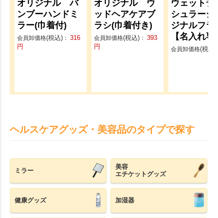
オリジナル バ
オリジナル ウ
ウェットテ
ンブーハンドミ
ッドヘアケアブ
シュラージ
ラー(巾着付)
ラシ(巾着付き)
ジナルフラ
【名入れ専
(税込)
316
(税込)
393
会員卸価格
：
会員卸価格
：
円
円
(税込)
会員卸価格
ヘルスケアグッズ・美容品のタイプで探す
美容
ミラー
エチケットグッズ
健康グッズ
加湿器