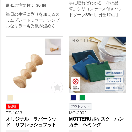
手に取ればわかる、その品
最低ご注文数： 30 個
質。シリコンケース付きハン
毎日の生活に彩りを加えるス
ドソープ35ml。外出時の手洗
リムプレートミラー。シンプ
いに便利な携帯用ハンドソー
ルなミラーも光沢が煌めくケ
プ。バッグに取り付けられる
ース入りで高級感あるアイテ
持ち手つき。おしゃれなニュ
ムに。日々の生活をちょっぴ
アンスカラーのシリコンケー
り豊かにするアイテムです。
スがおしゃれ！。
短納期
アウトレット
TS-1633
MO-2002
オリジナル ラバーウッ
MOTTERUポケスク ハン
ド リフレッシュフット
カチ ヘミング