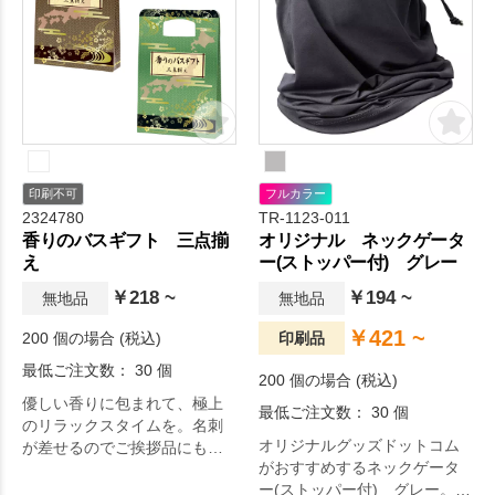
印刷不可
フルカラー
2324780
TR-1123-011
香りのバスギフト 三点揃
オリジナル ネックゲータ
え
ー(ストッパー付) グレー
￥218 ~
￥194 ~
無地品
無地品
￥421 ~
200 個の場合 (税込)
印刷品
最低ご注文数： 30 個
200 個の場合 (税込)
優しい香りに包まれて、極上
最低ご注文数： 30 個
のリラックスタイムを。名刺
オリジナルグッズドットコム
が差せるのでご挨拶品にも最
がおすすめするネックゲータ
適です。 和柄が映えるパッケ
ー(ストッパー付) グレー。オ
ージに持ち手付きで、お渡し