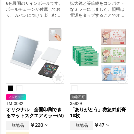
6色展開のサインボールです。
拡大鏡と等倍鏡をコンパクト
ボールチェーンが付属してお
なミラーにしました。照明は
り、カバンにつけて楽しむこ
電源をタップすることでオン
ともできます。
オフ＆調節可能です。
フルカラー
印刷不可
TM-0082
35929
オリジナル 全面印刷でき
「ありがとう」救急絆創膏
るマットスクエアミラー(M)
10枚
￥220 ~
￥47 ~
無地品
無地品