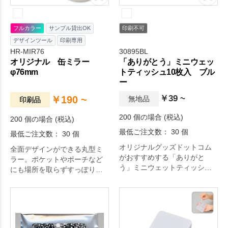
フルカラー
サンプル貸出OK
印刷不可
デザインツール
印刷専用
HR-MIR76
30895BL
オリジナル 缶ミラー
「ありがとう」ミニウェッ
φ76mm
トティッシュ10枚入 ブル
ー
￥39 ~
￥190 ~
無地品
印刷品
200 個の場合 (税込)
200 個の場合 (税込)
最低ご注文数： 30 個
最低ご注文数： 30 個
オリジナルグッズドットコム
全面デザインができる丸型ミ
がおすすめする「ありがと
ラー。ポケットやポーチなど
う」ミニウェットティッシュ
にも場所を取らずすっぽり収
10枚入 ブルー。定番のバラマ
まるサイズです。厚みをとら
キグッズ！お礼メッセージ付
ない缶ミラーは、配布しやす
きで気持ちが伝わります！。
く、化粧品会社様やアパレル
日々の生活をちょっぴり豊か
会社様等から人気のあるアイ
にするアイテムです。
テムです。