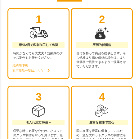
1
2
最短2日で印刷加工して出荷
圧倒的低価格
時間がなくても大丈夫！短納期のグ
自信を持って商品を提供します。も
ッズ制作もお任せください。
し他社より高い価格の場合は、より
低価格で提供できるようご提案させ
短納期印刷
ていただきます。
対応商品一覧はこちら
3
4
名入れ注文30個～
豊富な在庫で安心
必要な時に必要な分だけ。小ロット
国内在庫を豊富に保有しているた
のグッズ制作も承っております。無
め、急な大ロットグッズの制作にも