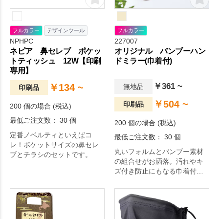
フルカラー
デザインツール
フルカラー
NPHPC
227007
ネピア 鼻セレブ ポケッ
オリジナル バンブーハン
トティッシュ 12W【印刷
ドミラー(巾着付)
専用】
￥361 ~
￥134 ~
無地品
印刷品
￥504 ~
印刷品
200 個の場合 (税込)
最低ご注文数： 30 個
200 個の場合 (税込)
定番ノベルティといえばコ
最低ご注文数： 30 個
レ！ポケットサイズの鼻セレ
丸いフォルムとバンブー素材
ブとチラシのセットです。
の組合せがお洒落。汚れやキ
ズ付き防止にもなる巾着付
き。