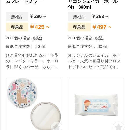
ムプレートミラー
リコンシェイカーボール
付) 360ml
￥286 ~
￥363 ~
無地品
無地品
￥425 ~
￥497 ~
印刷品
印刷品
200 個の場合 (税込)
200 個の場合 (税込)
最低ご注文数： 30 個
最低ご注文数： 30 個
ひと目で心奪われるハート型
オリジナルのシェイカーボー
のコンパクトミラー。オーロ
ルと、人気の目盛り付フロス
ラに輝くカバーが、さらにギ
トボトルのセット商品です。
フト感を演出します。