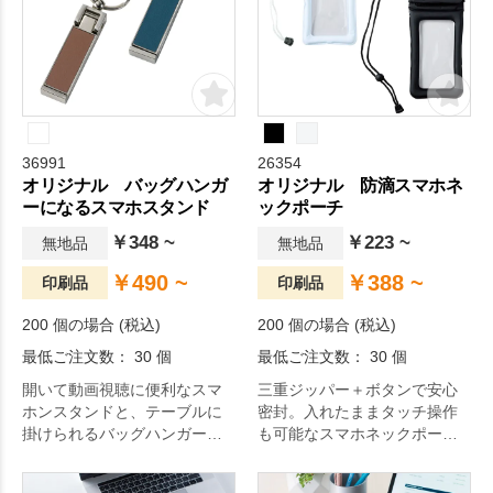
で、ご自身の好きな位置で固
形状にすることができる新し
定することが出来ます。
いタイプのモバイルリングホ
ルダーです。キャラクターグ
ッズやスポーツチームの応援
グッズなど、幅広くご提案頂
けます。
36991
26354
オリジナル バッグハンガ
オリジナル 防滴スマホネ
ーになるスマホスタンド
ックポーチ
￥348 ~
￥223 ~
無地品
無地品
￥490 ~
￥388 ~
印刷品
印刷品
200 個の場合 (税込)
200 個の場合 (税込)
最低ご注文数： 30 個
最低ご注文数： 30 個
開いて動画視聴に便利なスマ
三重ジッパー＋ボタンで安心
ホンスタンドと、テーブルに
密封。入れたままタッチ操作
掛けられるバッグハンガーの
も可能なスマホネックポーチ
2WAY仕様キーホルダー。
は、今やレジャーやアウトド
アの必需品。