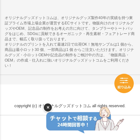
オリジナルグッズドットコムは、オリジナルグッズ製作40年の実績を持つ東
証プライム市場上場企業が運営するECサイトです。物販向けのオリジナルグ
ッズやOEM、記念品の制作をお考えの方に向けて、タンブラーやトートバッ
グをはじめ、SDGsに貢献できるオーガニック・再生素材・フェアトレード商
品まで、幅広く取り扱っております。
オリジナルのプリントを入れて最速2日で出荷OK！無地サンプルは1 個から、
商品は最小ロット30 個、一部商品は1 個 からご注文いただけます。オリジナ
ルグッズ・小ロットOEMや記念品の制作をご検討中の方は、「物販商品・
OEM」の作成・仕入れに強いオリジナルグッズドットコムをご利用くださ
い！
copyright (c) オリジナルグッズドットコム all rights reserved.
×