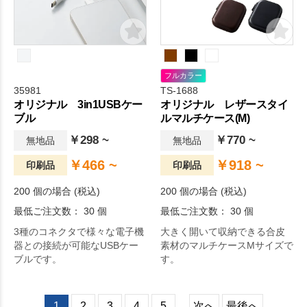
フルカラー
35981
TS-1688
オリジナル 3in1USBケー
オリジナル レザースタイ
ブル
ルマルチケース(M)
￥298 ~
￥770 ~
無地品
無地品
￥466 ~
￥918 ~
印刷品
印刷品
200 個の場合 (税込)
200 個の場合 (税込)
最低ご注文数： 30 個
最低ご注文数： 30 個
3種のコネクタで様々な電子機
大きく開いて収納できる合皮
器との接続が可能なUSBケー
素材のマルチケースMサイズで
ブルです。
す。
1
2
3
4
5
...
次へ
最後へ