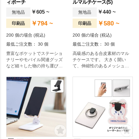
ィポーチ
ルマルチケース(S)
￥605 ~
￥440 ~
無地品
無地品
￥794 ~
￥580 ~
印刷品
印刷品
200 個の場合 (税込)
200 個の場合 (税込)
最低ご注文数： 30 個
最低ご注文数： 30 個
豊富なポケットでステーショ
高級感のある合皮素材のマル
ナリーやモバイル関連グッズ
チケースです。 大きく開い
など細々した物の持ち運びに
て、伸縮性のあるメッシュ素
便利なユーティリティポーチ
材のポケットもついているの
です。
で、ガジェットや小物などを
コンパクトに収納をし持ち運
ぶことができます。モバイル
グッズの購入特典や卒業式の
記念品などはいかがでしょう
か。 カラーはブラック、ブラ
ウン、ホワイトの3色展開で、
大きさ違いのMサイズ・Lサイ
ズもご用意しております。 単
色印刷はもちろんフルカラー