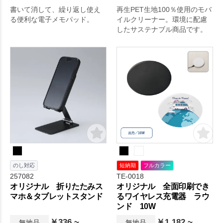
書いて消して、繰り返し使え
再生PET生地100％使用のモバ
る便利な電子メモパッド。
イルクリーナー。環境に配慮
したサステナブル商品です。
のし対応
短納期
フルカラー
257082
TE-0018
オリジナル 折りたたみス
オリジナル 全面印刷でき
マホ＆タブレットスタンド
るワイヤレス充電器 ラウ
ンド 10W
￥336 ~
￥1,182 ~
無地品
無地品