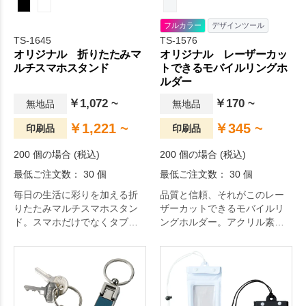
印刷も対応しておりますの
で、お好きなデザインでオリ
フルカラー
デザインツール
ジナル性の高いグッズをおつ
TS-1645
TS-1576
くりいただくことができま
オリジナル 折りたたみマ
オリジナル レーザーカッ
す。
ルチスマホスタンド
トできるモバイルリングホ
ルダー
￥1,072 ~
￥170 ~
無地品
無地品
￥1,221 ~
￥345 ~
印刷品
印刷品
200 個の場合 (税込)
200 個の場合 (税込)
最低ご注文数： 30 個
最低ご注文数： 30 個
毎日の生活に彩りを加える折
品質と信頼、それがこのレー
りたたみマルチスマホスタン
ザーカットできるモバイルリ
ド。スマホだけでなくタブレ
ングホルダー。アクリル素材
ットを置くこともできるマル
のリングホルダーです。リン
チスタンドです。安定感ある
グ結合部をオリジナル開発
マルチ機能スタンドで12.9イ
し、持った時に装着感良く、
ンチ以下の電子機器に対応し
また角度調整もしやすい仕様
ております。スタンド部分は
となっております。レーザー
伸縮・角度の調整も可能なの
カットを使用してオリジナル