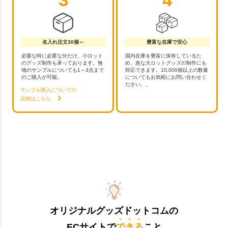
名入れ注文30個～
豊富な在庫で安心
必要な時に必要な分だけ。小ロット
国内在庫を豊富に保有しているた
のグッズ制作も承っております。無
め、急な大ロットグッズの制作にも
地のサンプルについても1～3点まで
対応できます。10,000個以上の数量
のご購入が可能。
についてもお気軽にお問い合わせく
ださい。。
サンプル購入についての
詳細はこちら
オリジナルグッズドットコムの
ECサイトで
できる
こと