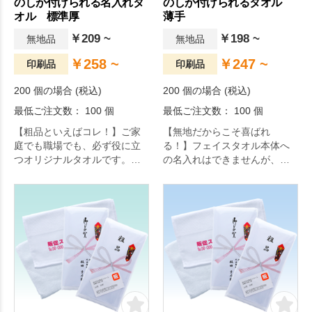
のしが付けられる名入れタ
のしが付けられるタオル
オル 標準厚
薄手
￥209 ~
￥198 ~
無地品
無地品
￥258 ~
￥247 ~
印刷品
印刷品
200 個の場合 (税込)
200 個の場合 (税込)
最低ご注文数： 100 個
最低ご注文数： 100 個
【粗品といえばコレ！】ご家
【無地だからこそ喜ばれ
庭でも職場でも、必ず役に立
る！】フェイスタオル本体へ
つオリジナルタオルです。タ
の名入れはできませんが、そ
オル本体へ名入れができるよ
れがかえって喜ばれるお客様
う、平地部分を設けていま
も多いはず。
す。