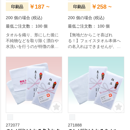
￥187 ~
￥258 ~
印刷品
印刷品
200 個の場合 (税込)
200 個の場合 (税込)
最低ご注文数： 100 個
最低ご注文数： 100 個
タオルを織り、形にした後に
【無地だからこそ喜ばれ
不純物などを取り除く漂白や
る！】フェイスタオル本体へ
水洗いを行うのが特徴の泉州
の名入れはできませんが、そ
タオル。約56g/㎡(180匁)の生
れがかえって喜ばれるお客様
地はやや薄手ですが、繊維の
も多いはず。
柔らかさがしっかりと引き出
されており、吸水性と速乾性
に優れています。
272077
271888