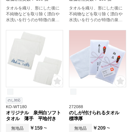
タオルを織り、形にした後に
タオルを織り、形にした後に
不純物などを取り除く漂白や
不純物などを取り除く漂白や
水洗いを行うのが特徴の泉州
水洗いを行うのが特徴の泉州
タオル。約68g/㎡(220匁)の生
タオル。約62g/㎡(200匁)の生
地は普段使い向きながらちょ
地は普段使いに最適な厚さの
っとリッチな厚さのタオル
タオルで、繊維の柔らかさが
で、繊維の柔らかさがしっか
しっかりと引き出されて吸水
りと引き出されて吸水性と速
性と速乾性に優れています。
乾性に優れています。
のし対応
KO-WT180
272088
オリジナル 泉州白ソフト
のしが付けられるタオル
タオル 薄手 平地付き
標準厚
￥159 ~
￥209 ~
無地品
無地品