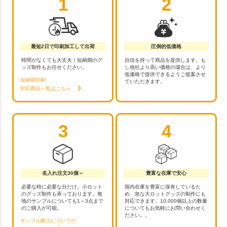
1
2
最短2日で印刷加工して出荷
圧倒的低価格
時間がなくても大丈夫！短納期のグ
自信を持って商品を提供します。も
ッズ制作もお任せください。
し他社より高い価格の場合は、より
低価格で提供できるようご提案させ
短納期印刷
ていただきます。
対応商品一覧はこちら
3
4
名入れ注文30個～
豊富な在庫で安心
必要な時に必要な分だけ。小ロット
国内在庫を豊富に保有しているた
のグッズ制作も承っております。無
め、急な大ロットグッズの制作にも
地のサンプルについても1～3点まで
対応できます。10,000個以上の数量
のご購入が可能。
についてもお気軽にお問い合わせく
ださい。。
サンプル購入についての