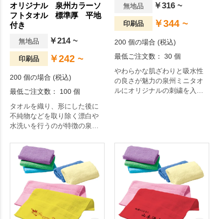
￥316 ~
オリジナル 泉州カラーソ
無地品
フトタオル 標準厚 平地
￥344 ~
印刷品
付き
￥214 ~
無地品
200 個の場合 (税込)
最低ご注文数： 30 個
￥242 ~
印刷品
やわらかな肌ざわりと吸水性
200 個の場合 (税込)
の良さが魅力の泉州ミニタオ
ルにオリジナルの刺繍を入れ
最低ご注文数： 100 個
てみませんか？
タオルを織り、形にした後に
不純物などを取り除く漂白や
水洗いを行うのが特徴の泉州
タオル。約62g/㎡(200匁)の生
地は普段使いに最適な厚さの
タオルで、繊維の柔らかさが
しっかりと引き出されて吸水
性と速乾性に優れています。