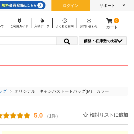
ログイン
サポート
0
いて
ご利用
ガイド
入稿
データ
よくある
質問
お問い
合わせ
カート
価格・在庫数
で検索
ッグ
オリジナル キャンバストートバッグ(M) カラー
5.0
検討リストに追加
（1件）