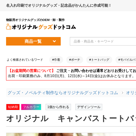
名入れ印刷でオリジナルグッズ・記念品がかんたんに作成可能！
物販用オリジナルグッズのOEM・卸・製作
商品一覧
よく検索されているワード
#巾着
#ポーチ
#トートバッグ
#モバイルバ
【お盆期間の営業について】
ご注文・お問い合わせは通常どおりお受けして
出荷・印刷業務のみ、8月10日(月)、12日(水)～14日(金)はお休みとな
グッズ・ノベルティ制作ならオリジナルグッズドットコム
オリ
短納期
フルカラー
1個から作れる
デザインツール
オリジナル キャンバストートバッ