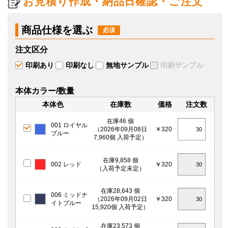
お見積り作成・納品日確認・ご注文
商品仕様を選ぶ
注文区分
印刷あり
印刷なし
無地サンプル
印刷サンプル
本体カラー/数量
本体色
在庫数
価格
注文数
在庫46 個
001 ロイヤル
（2026年09月08日
￥320
ブルー
7,960個 入荷予定）
在庫9,858 個
002 レッド
￥320
（入荷予定未定）
在庫28,643 個
006 ミッドナ
（2026年09月02日
￥320
イトブルー
15,920個 入荷予定）
在庫23,573 個