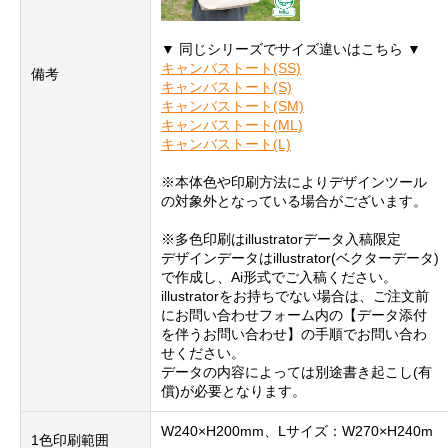
▼ 同じシリーズでサイズ違いはこちら ▼
キャンバストート(SS)
備考
キャンバストート(S)
キャンバストート(SM)
キャンバストート(ML)
キャンバストート(L)
※本体色や印刷方法によりデザインツール
の対象外となっている場合がございます。
※多色印刷はillustratorデータ入稿限定
デザインデータはillustrator(ベクターデータ)
で作成し、Ai形式でご入稿ください。
illustratorをお持ちでない場合は、ご注文前
にお問い合わせフォーム内の【データ添付
を伴うお問い合わせ】の手順でお問い合わ
せください。
データの内容によっては別途書き起こし(有
償)が必要となります。
W240×H200mm、Lサイズ：W270×H240m
1色印刷範囲