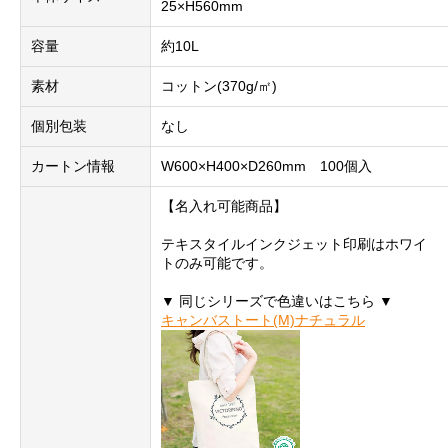
25×H560mm
容量
約10L
素材
コットン(370g/㎡)
個別包装
なし
カートン情報
W600×H400×D260mm 100個入
【名入れ可能商品】
テキスタイルインクジェット印刷はホワイ
トのみ可能です。
▼ 同じシリーズで色違いはこちら ▼
キャンバストート(M)ナチュラル