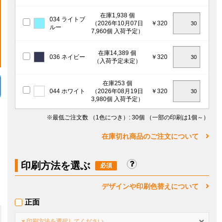
在庫1,938 個
034 ライトブ
（2026年10月07日
￥320
ルー
7,960個 入荷予定）
在庫14,389 個
036 ネイビー
￥320
（入荷予定未定）
在庫253 個
044 ホワイト
（2026年08月19日
￥320
3,980個 入荷予定）
※最低ご注文数
（1色につき）
: 30個
（一部の印刷は1個～）
在庫切れ商品のご注文について
印刷方法を選ぶ
デザインや印刷色替えについて
正面
▼印刷方法を選択してください