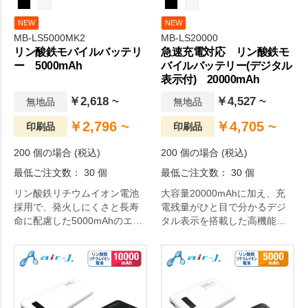
NEW
NEW
MB-LS5000MK2
MB-LS20000
リン酸鉄モバイルバッテリ
急速充電対応 リン酸鉄モ
ー 5000mAh
バイルバッテリー(デジタル
表示付) 20000mAh
￥2,618 ~
￥4,527 ~
無地品
無地品
￥2,796 ~
￥4,705 ~
印刷品
印刷品
200 個の場合 (税込)
200 個の場合 (税込)
最低ご注文数： 30 個
最低ご注文数： 30 個
リン酸鉄リチウムイオン電池
大容量20000mAhに加え、充
採用で、発火しにくさと長寿
電残量がひと目で分かるデジ
命に配慮した5000mAhのエン
タル表示を搭載した高機能モ
トリーモデルです。
デルです。