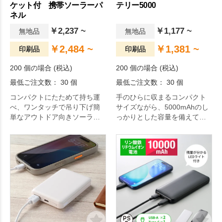
ケット付 携帯ソーラーパ
テリー5000
ネル
￥2,237 ~
￥1,177 ~
無地品
無地品
￥2,484 ~
￥1,381 ~
印刷品
印刷品
200 個の場合 (税込)
200 個の場合 (税込)
最低ご注文数： 30 個
最低ご注文数： 30 個
コンパクトにたためて持ち運
手のひらに収まるコンパクト
べ、ワンタッチで吊り下げ簡
サイズながら、5000mAhのし
単なアウトドア向きソーラー
っかりとした容量を備えてお
発電のできる充電器です。
り、外出先でのスマホの充電
切れをしっかりサポートしま
す。