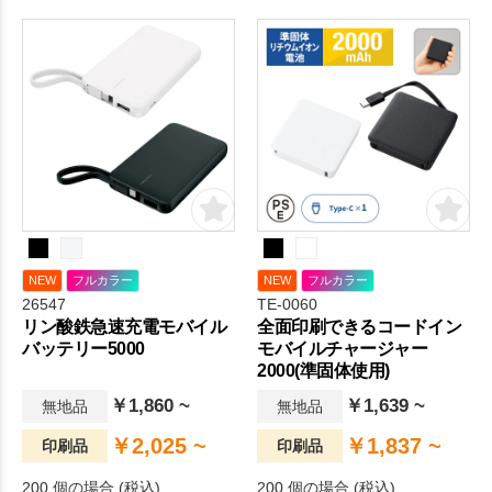
ニーズを網羅。
NEW
フルカラー
NEW
フルカラー
26547
TE-0060
リン酸鉄急速充電モバイル
全面印刷できるコードイン
バッテリー5000
モバイルチャージャー
2000(準固体使用)
￥1,860 ~
￥1,639 ~
無地品
無地品
￥2,025 ~
￥1,837 ~
印刷品
印刷品
200 個の場合 (税込)
200 個の場合 (税込)