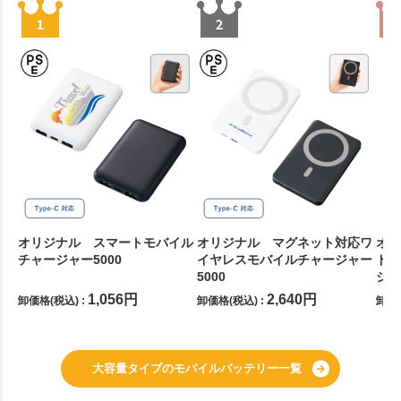
オリジナル スマートモバイル
オリジナル マグネット対応ワ
オリ
チャージャー5000
イヤレスモバイルチャージャー
ドス
5000
ジャ
1,056
円
2,640
円
卸価格(税込) :
卸価格(税込) :
卸価格
大容量タイプのモバイルバッテリー一覧