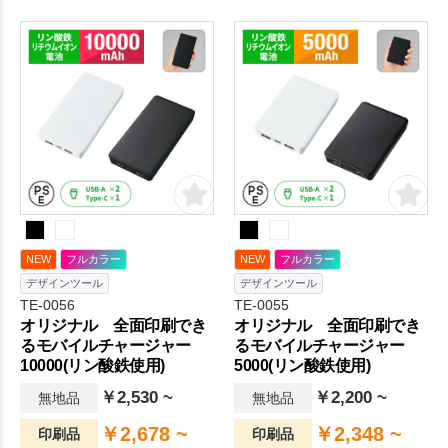
デルです。
す。
NEW
フルカラー
NEW
フルカラー
デザインツール
デザインツール
TE-0056
TE-0055
オリジナル 全面印刷でき
オリジナル 全面印刷でき
るモバイルチャージャー
るモバイルチャージャー
10000(リン酸鉄使用)
5000(リン酸鉄使用)
￥2,530 ~
￥2,200 ~
無地品
無地品
￥2,678 ~
￥2,348 ~
印刷品
印刷品