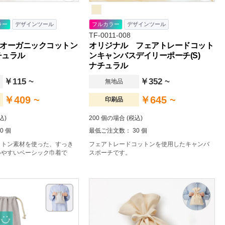
ラー
デザインツール
フルカラー
デザインツール
TF-0011-008
オーガニックコットン
オリジナル フェアトレードコット
チュラル
ンキャンバスデイリーポーチ(S)
ナチュラル
￥115 ~
￥352 ~
無地品
￥409 ~
￥645 ~
印刷品
込)
200 個の場合 (税込)
0 個
最低ご注文数： 30 個
ットン素材を使った、すっき
フェアトレードコットンを使用したキャンバ
いやすいベーシック巾着で
スポーチです。