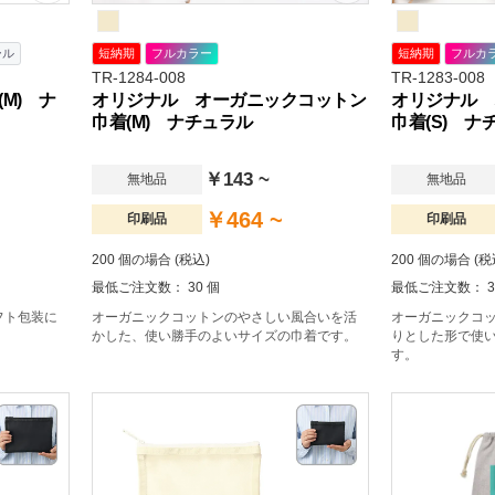
ール
短納期
フルカラー
短納期
フルカ
TR-1284-008
TR-1283-008
M) ナ
オリジナル オーガニックコットン
オリジナル 
巾着(M) ナチュラル
巾着(S) ナ
￥143 ~
無地品
無地品
￥464 ~
印刷品
印刷品
200 個の場合 (税込)
200 個の場合 (税
最低ご注文数： 30 個
最低ご注文数： 3
フト包装に
オーガニックコットンのやさしい風合いを活
オーガニックコ
かした、使い勝手のよいサイズの巾着です。
りとした形で使
す。