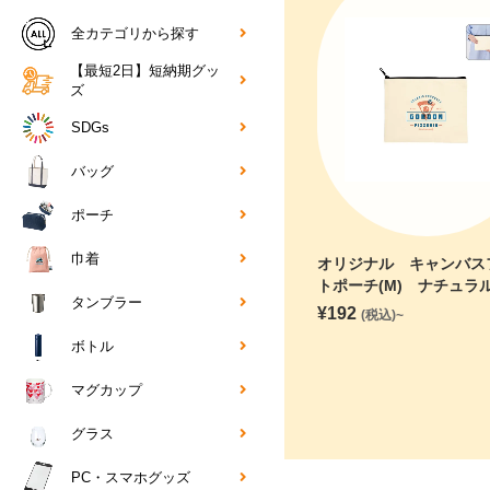
全カテゴリから探す
【最短2日】短納期グッ
ズ
SDGs
バッグ
ポーチ
巾着
オリジナル キャンバス
トポーチ(M) ナチュラ
タンブラー
¥
192
(税込)~
ボトル
マグカップ
グラス
PC・スマホグッズ