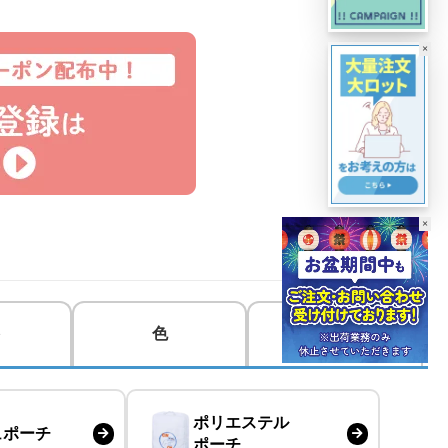
×
×
色
用途・目的
ポリエステル
ュポーチ
ポーチ