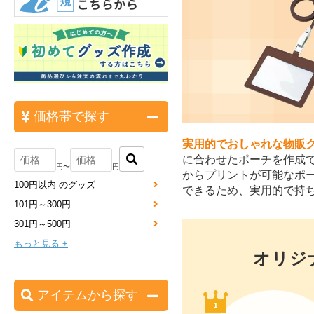
価格帯で探す
実用的でおしゃれな物販
に合わせたポーチを作成
円〜
円
からプリントが可能なポ
100円以内 のグッズ
できるため、実用的で持
101円～300円
301円～500円
もっと見る +
オリジ
アイテムから探す