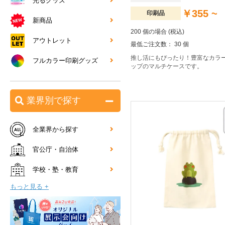
光るグッズ
￥355 ~
印刷品
新商品
200 個の場合 (税込)
アウトレット
最低ご注文数： 30 個
推し活にもぴったり！豊富なカラ
フルカラー印刷グッズ
ップのマルチケースです。
業界別で探す
全業界から探す
官公庁・自治体
学校・塾・教育
もっと見る +