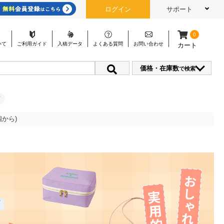
ログイン
サポート
0
いて
ご利用
ガイド
入稿
データ
よくある
質問
お問い
合わせ
カート
価格・在庫数
で検索
から)