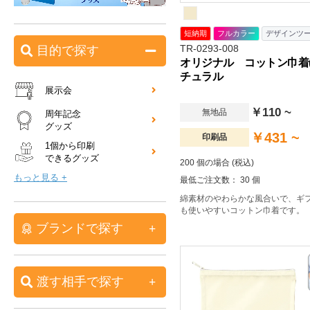
短納期
フルカラー
デザインツ
TR-0293-008
目的で探す
オリジナル コットン巾着(
チュラル
展示会
￥110 ~
無地品
周年記念
グッズ
￥431 ~
印刷品
1個から印刷
できるグッズ
200 個の場合 (税込)
もっと見る +
最低ご注文数： 30 個
綿素材のやわらかな風合いで、ギ
も使いやすいコットン巾着です。
ブランドで探す
渡す相手で探す