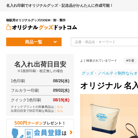
名入れ印刷でオリジナルグッズ・記念品がかんたんに作成可能！
物販用オリジナルグッズのOEM・卸・製作
商品一覧
よく検索されているワード
#巾着
名入れ出荷日目安
※1箇所印刷・校正無しの場合
グッズ・ノベルティ制作ならオ
1色印刷
08/26(水)
オリジナル 名
フルカラー印刷
09/02(水)
クイック1色印刷
08/19(水)
クイックプリントの対象商品は
こちら
出荷日目安で対応可能な商品は
こちら