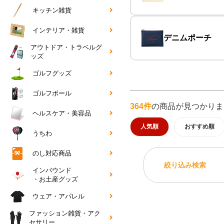
キッチン雑貨
インテリア・雑貨
デニムポーチ
アウトドア・トラベルグ
ッズ
ゴルフグッズ
ゴルフボール
364件
の商品が見つかりま
ヘルスケア・美容品
人気順
おすすめ順
うちわ
のし対応商品
絞り込み検索
インバウンド
・お土産グッズ
ウェア・アパレル
ファッション雑貨・アク
セサリー