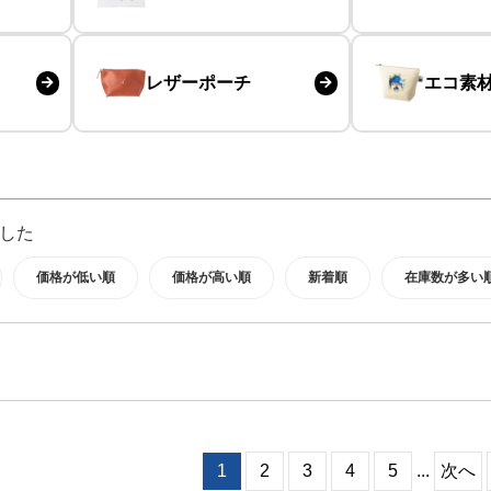
レザーポーチ
エコ素
した
価格が低い順
価格が高い順
新着順
在庫数が多い
1
2
3
4
5
...
次へ