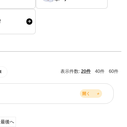
材
表示件数:
20件
40件
60件
順
開く
＋
最後へ