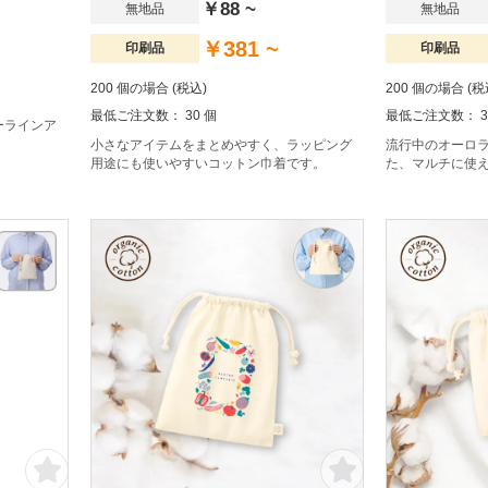
￥88 ~
無地品
無地品
￥381 ~
印刷品
印刷品
200 個の場合 (税込)
200 個の場合 (税
最低ご注文数： 30 個
最低ご注文数： 3
ーラインア
小さなアイテムをまとめやすく、ラッピング
流行中のオーロ
用途にも使いやすいコットン巾着です。
た、マルチに使