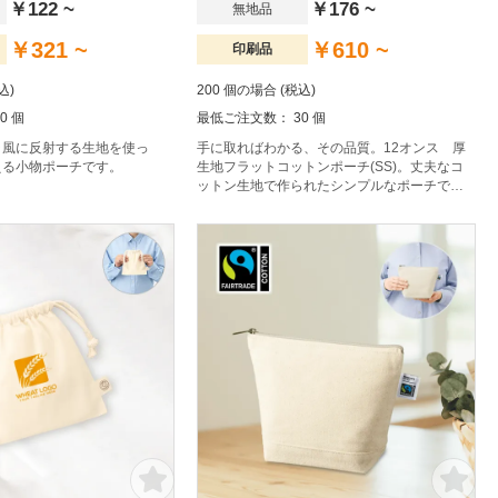
￥122 ~
￥176 ~
無地品
￥321 ~
￥610 ~
印刷品
込)
200 個の場合 (税込)
0 個
最低ご注文数： 30 個
ラ風に反射する生地を使っ
手に取ればわかる、その品質。12オンス 厚
える小物ポーチです。
生地フラットコットンポーチ(SS)。丈夫なコ
ットン生地で作られたシンプルなポーチで
す。小物入れやペンケースなどにもご利用い
ただけます。