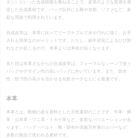
タン）といった合成樹脂を重ねることで、皮革のような質感を表
現した合成素材です。バッグ以外にも靴や衣類、ソファなど、多
彩な用途で利用されています。
合成皮革は、本革に比べてリーズナブルで水や汚れに強く、お手
入れも簡単なのがメリットです。ただし、経年劣化によるひび割
れなどが起こるので、本革よりは寿命が短くなります。
見た目は本革さながらの合成皮革は、フォーマルなシーンで使う
バッグやデザイン性の高いバッグに向いています。また、防水
性・防汚性の高さを活かせる化粧ポーチなどにも最適です。
本革
本革とは、動物の皮を原料とした天然素材のことです。牛革・豚
革・山羊革・ワニ革・トカゲ革など、多彩なバリエーションがあ
ります。バッグ・ベルト・靴・財布や高級万年筆のカバーなど、
多数の製品で使われる素材です。