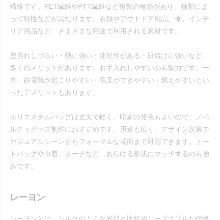
繊維です。PET繊維やPTT繊維など複数の種類があり、種類によ
って特性などが異なります。衣類やアウトドア用品、傘、インテ
リア用品など、さまざまな用途で利用される素材です。
型崩れしづらい・熱に強い・速乾性がある・日焼けに強いなど、
多くのメリットがあります。お手入れしやすいのも魅力です。一
方、静電気が起こりやすい・毛玉ができやすい・燃えやすいとい
ったデメリットもあります。
ポリエステルバッグは丈夫で軽く、印刷の発色もよいので、ノベ
ルティグッズ制作におすすめです。用途も広く、デザイン次第で
カジュアルシーンからフォーマルな場面まで対応できます。トー
トバッグや巾着、ポーチなど、あらゆる形状にマッチするのも強
みです。
レーヨン
レーヨンとは、シルクのような光沢と比較的リーズナブルな価格