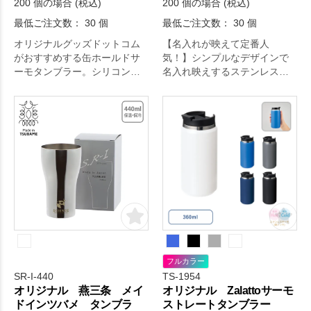
200 個の場合 (税込)
200 個の場合 (税込)
最低ご注文数： 30 個
最低ご注文数： 30 個
オリジナルグッズドットコム
【名入れが映えて定番人
がおすすめする缶ホールドサ
気！】シンプルなデザインで
ーモタンブラー。シリコンパ
名入れ映えするステンレス製
ーツをつけ替えることで缶ホ
タンブラーです。上フタを回
ルダー、サーモタンブラーの
すことで飲み口が現れるタイ
2WAYで使用できるタンブラー
プで、フタを外せばすぐ洗え
です。夏は冷たい缶をホール
る手間要らずな仕様が嬉しい
ド、また直飲みでもサーモタ
商品です。フタがあるので冷
ンブラーとしてもお使いいた
めにくくホコリも入らないの
だけます。冬は温かい飲み物
で長時間ご使用できます。ご
入れて直飲みタンブラーとし
家庭やオフィス、キャンプな
てお使いください。
どのアウトドアシーンなど使
える場所は様々です。記念
品、オリジナルグッズ、ノベ
ルティなど多くのシーンでお
選びいただいています。
フルカラー
SR-I-440
TS-1954
オリジナル 燕三条 メイ
オリジナル Zalattoサーモ
ドインツバメ タンブラ
ストレートタンブラー