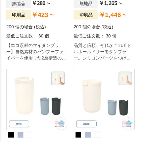
￥280 ~
￥1,265 ~
無地品
無地品
￥423 ~
￥1,446 ~
印刷品
印刷品
200 個の場合 (税込)
200 個の場合 (税込)
最低ご注文数： 30 個
最低ご注文数： 30 個
【エコ素材のマイタンブラ
品質と信頼、それがこのボト
ー】自然素材のバンブーファ
ルホールドサーモタンブラ
イバーを使用した2層構造のタ
ー。シリコンパーツをつけ替
ンブラーです。バンブーファ
えることでボトルホルダー、
イバーはプラスチックのよう
サーモタンブラーの2WAYで使
に軽く、丈夫で割れにくい為
用できるタンブラーです。夏
長くお使いいただけます。テ
は冷たいペットボトルをホー
イクアウトカップのようなデ
ルド、また直飲みでもサーモ
ザインで、ブラックの蓋がア
タンブラーとしてもお使いい
クセントとなりお洒落なアイ
ただけます。冬は温かい飲み
テムです。
物入れて直飲みタンブラーと
してお使いください。