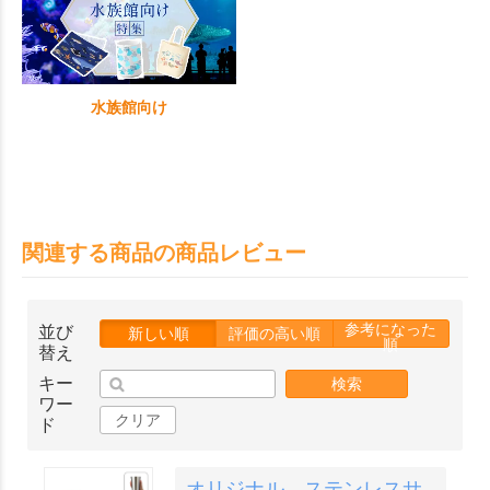
水族館向け
関連する商品の商品レビュー
参考になった
並び
新しい順
評価の高い順
順
替え
キー
検索
ワー
クリア
ド
オリジナル ステンレスサ