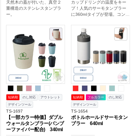
天然木の蓋が付いた、真空２
カップドリングの温度をキー
重構造のステンレスタンブラ
プ！人気のサーモタンブラー
ー。
に360mlタイプが登場。コンビ
ニコーヒーなどのテイクアウ
トカップが入り、保温保冷で
きる形状で使いやすさと便利
さが両立。そのままドリンク
を入れて使っても、カップホ
ルダーとして使っても長時間
飲みごろ温度を保ちます。
短納期
のし対応
アウトレット
短納期
フルカラー
のし対応
デザインツール
デザインツール
TS-1697
TS-1654
【一部カラー特価】ダブル
ボトルホールドサーモタン
ウォールタンブラー(バンブ
ブラー 640ml
ーファイバー配合) 340ml