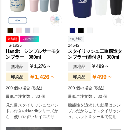
短納期
フルカラー
のし対応
TS-1925
24542
Handit シンプルサーモタ
スタイリッシュ二重構造タ
ンブラー 360ml
ンブラー(蓋付き) 380ml
￥1,276 ~
￥499 ~
無地品
無地品
￥1,426 ~
￥499 ~
印刷品
印刷品
200 個の場合 (税込)
200 個の場合 (税込)
最低ご注文数： 30 個
最低ご注文数： 30 個
見た目スタイリッシュなハン
機能性を追求した結果はシン
ドル付きのHanditシリーズか
プルだからこそスタイリッシ
ら、使いやすいサイズのサー
ュ。ホット＆クールで使用可
モタンブラーが登場しまし
能な真空構造と、うっかり倒
た！
してもすぐにはこぼれない安