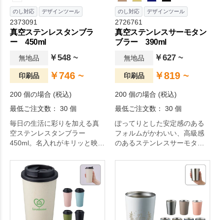
のし対応
デザインツール
のし対応
デザインツール
2373091
2726761
真空ステンレスタンブラ
真空ステンレスサーモタン
ー 450ml
ブラー 390ml
￥548 ~
￥627 ~
無地品
無地品
￥746 ~
￥819 ~
印刷品
印刷品
200 個の場合 (税込)
200 個の場合 (税込)
最低ご注文数： 30 個
最低ご注文数： 30 個
毎日の生活に彩りを加える真
ぽってりとした安定感のある
空ステンレスタンブラー
フォルムがかわいい、高級感
450ml。名入れがキリッと映え
のあるステンレスサーモタン
る潔いシンプルデザイン。 た
ブラーです。
っぷり容量でヘビーユーズ間
違いなし。結露しないのでデ
スクまわりでも安心。シンプ
ルな化粧箱なので名入れに
も。日々の生活をちょっぴり
豊かにするアイテムです。