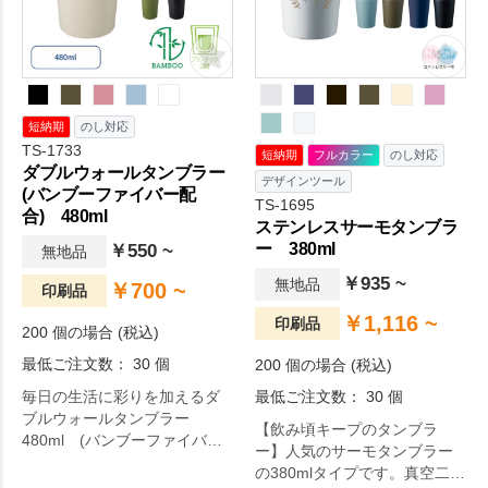
短納期
のし対応
TS-1733
短納期
フルカラー
のし対応
ダブルウォールタンブラー
デザインツール
(バンブーファイバー配
TS-1695
合) 480ml
ステンレスサーモタンブラ
ー 380ml
￥550 ~
無地品
￥935 ~
無地品
￥700 ~
印刷品
￥1,116 ~
印刷品
200 個の場合 (税込)
最低ご注文数： 30 個
200 個の場合 (税込)
毎日の生活に彩りを加えるダ
最低ご注文数： 30 個
ブルウォールタンブラー
【飲み頃キープのタンブラ
480ml (バンブーファイバー
ー】人気のサーモタンブラー
配合)。自然素材のバンブーフ
の380mlタイプです。真空二層
ァイバーを使用した2層のプラ