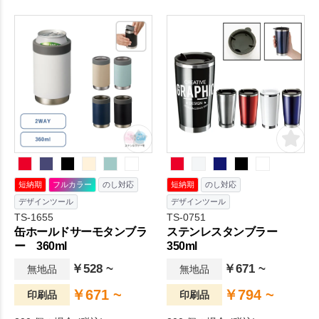
構造で保冷保温機能があるた
スチックタンブラーです。
め、長時間適温で飲み物を楽
しむことができます。
短納期
フルカラー
のし対応
短納期
のし対応
デザインツール
デザインツール
TS-1655
TS-0751
缶ホールドサーモタンブラ
ステンレスタンブラー
ー 360ml
350ml
￥528 ~
￥671 ~
無地品
無地品
￥671 ~
￥794 ~
印刷品
印刷品