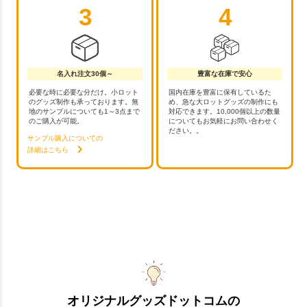
3
4
名入れ注文30個～
豊富な在庫で安心
必要な時に必要な分だけ。小ロット
国内在庫を豊富に保有しているた
のグッズ制作も承っております。無
め、急な大ロットグッズの制作にも
地のサンプルについても1～3点まで
対応できます。10,000個以上の数量
のご購入が可能。
についてもお気軽にお問い合わせく
ださい。。
サンプル購入についての
詳細はこちら
オリジナルグッズドットコムの