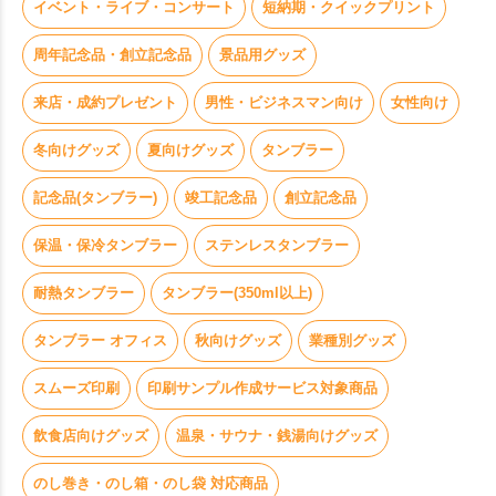
イベント・ライブ・コンサート
短納期・クイックプリント
周年記念品・創立記念品
景品用グッズ
来店・成約プレゼント
男性・ビジネスマン向け
女性向け
冬向けグッズ
夏向けグッズ
タンブラー
記念品(タンブラー)
竣工記念品
創立記念品
保温・保冷タンブラー
ステンレスタンブラー
耐熱タンブラー
タンブラー(350ml以上)
タンブラー オフィス
秋向けグッズ
業種別グッズ
スムーズ印刷
印刷サンプル作成サービス対象商品
飲食店向けグッズ
温泉・サウナ・銭湯向けグッズ
のし巻き・のし箱・のし袋 対応商品