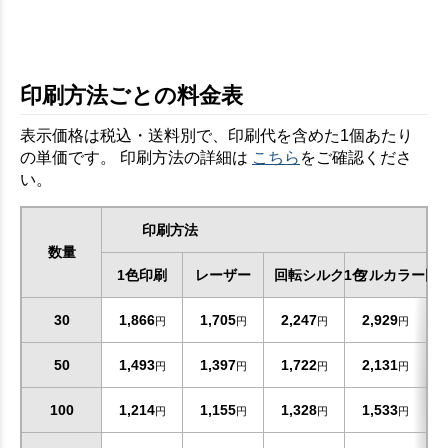
印刷方法ごとの料金表
表示価格は税込・送料別で、印刷代を含めた1個あたり
の単価です。 印刷方法の詳細は
こちら
をご確認くださ
い。
印刷方法
数量
1色印刷
レーザー
回転シルク1色
フルカラー回
30
1,866
1,705
2,247
2,929
円
円
円
円
50
1,493
1,397
1,722
2,131
円
円
円
円
100
1,214
1,155
1,328
1,533
円
円
円
円