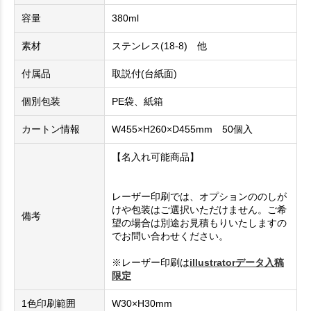
容量
380ml
素材
ステンレス(18-8) 他
付属品
取説付(台紙面)
個別包装
PE袋、紙箱
カートン情報
W455×H260×D455mm 50個入
【名入れ可能商品】
レーザー印刷では、オプションののしが
けや包装はご選択いただけません。ご希
備考
望の場合は別途お見積もりいたしますの
でお問い合わせください。
※レーザー印刷は
illustratorデータ入稿
限定
1色印刷範囲
W30×H30mm