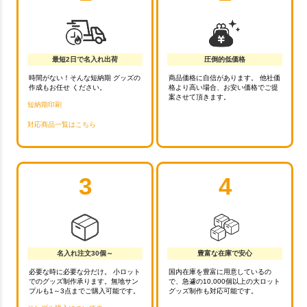
最短2日で名入れ出荷
圧倒的低価格
時間がない！そんな短納期 グッズの
商品価格に自信があります。 他社価
作成もお任せ ください。
格より高い場合、お安い価格でご提
案させて頂きます。
短納期印刷
対応商品一覧はこちら
3
4
名入れ注文30個～
豊富な在庫で安心
必要な時に必要な分だけ。 小ロット
国内在庫を豊富に用意しているの
でのグッズ制作承ります。無地サン
で、急遽の10,000個以上の大ロット
プルも1～3点までご購入可能です。
グッズ制作も対応可能です。