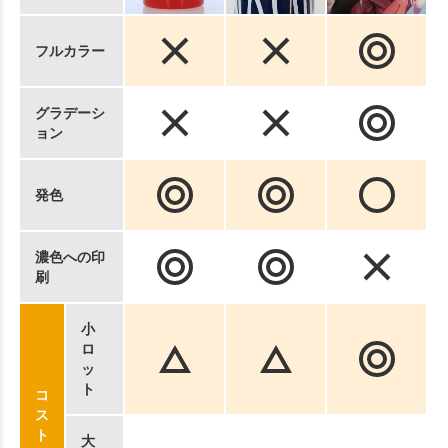
フルカラー
グラデーシ
ョン
発色
濃色への印
刷
小
ロ
ッ
ト
コ
ス
ト
大