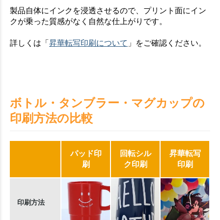
製品自体にインクを浸透させるので、プリント面にイン
クが乗った質感がなく自然な仕上がりです。
詳しくは「
昇華転写印刷について
」をご確認ください。
ボトル・タンブラー・マグカップの
印刷方法の比較
パッド印
回転シル
昇華転写
刷
ク印刷
印刷
印刷方法