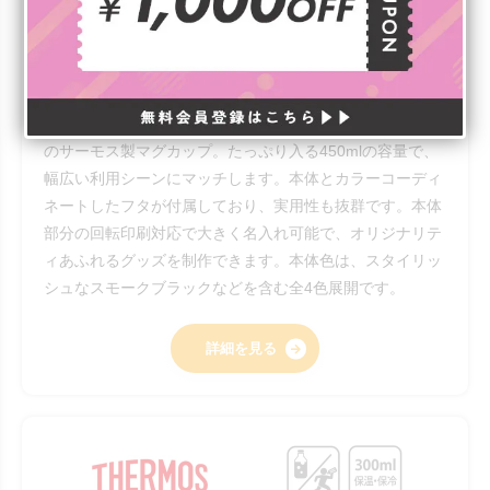
THERMOS サーモス 真空断熱マグカッ
プ 450ml
￥3,124（税込）
ステンレス製魔法びん構造で、高い保温・保冷機能が魅力
のサーモス製マグカップ。たっぷり入る450mlの容量で、
幅広い利用シーンにマッチします。本体とカラーコーディ
ネートしたフタが付属しており、実用性も抜群です。本体
部分の回転印刷対応で大きく名入れ可能で、オリジナリテ
ィあふれるグッズを制作できます。本体色は、スタイリッ
シュなスモークブラックなどを含む全4色展開です。
詳細を見る