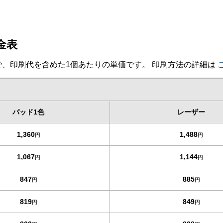
金表
、印刷代を含めた1個あたりの単価です。 印刷方法の詳細は
パッド1色
レーザー
1,360
1,488
円
円
1,067
1,144
円
円
847
885
円
円
819
849
円
円