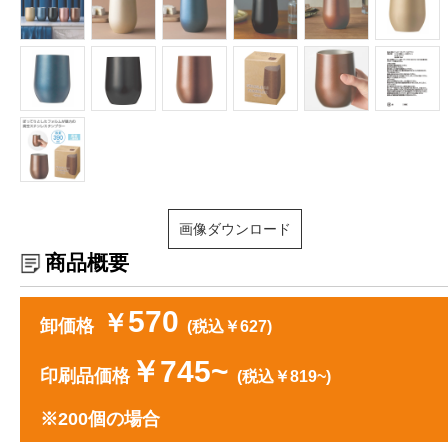
画像ダウンロード
商品概要
570
￥
卸価格
(税込￥627)
￥745~
印刷品価格
(税込￥819~)
※200個の場合