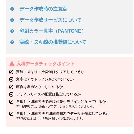
データ作成時の注意点
データ作成サービスについて
印刷カラー見本（PANTONE）
実線・ヌキ線の推奨値について
入稿データチェックポイント
実線・ヌキ線の推奨値はクリアしているか
文字はアウトラインをかけているか
画像は埋め込みにしているか
デザインサイズや配置は指定しているか
選択した印刷方法で表現可能なデザインになっているか
※1色印刷では、多色・グラデーション表現はできません。
選択した印刷方法の印刷範囲内でデータを作成しているか
※印刷方法により、印刷可能サイズは異なります。