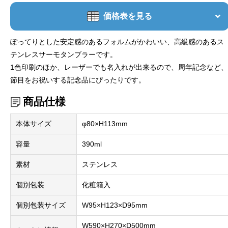
価格表を見る
ぽってりとした安定感のあるフォルムがかわいい、高級感のあるス
テンレスサーモタンブラーです。
1色印刷のほか、レーザーでも名入れが出来るので、周年記念など、
節目をお祝いする記念品にぴったりです。
商品仕様
本体サイズ
φ80×H113mm
容量
390ml
素材
ステンレス
個別包装
化粧箱入
個別包装サイズ
W95×H123×D95mm
W590×H270×D500mm