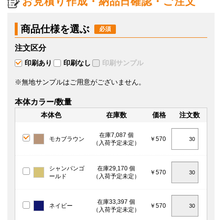
お見積り作成・納品日確認・ご注文
商品仕様を選ぶ
注文区分
印刷あり
印刷なし
印刷サンプル
※無地サンプルはご用意がございません。
本体カラー/数量
本体色
在庫数
価格
注文数
在庫7,087 個
モカブラウン
￥570
（入荷予定未定）
シャンパンゴ
在庫29,170 個
￥570
ールド
（入荷予定未定）
在庫33,397 個
ネイビー
￥570
（入荷予定未定）