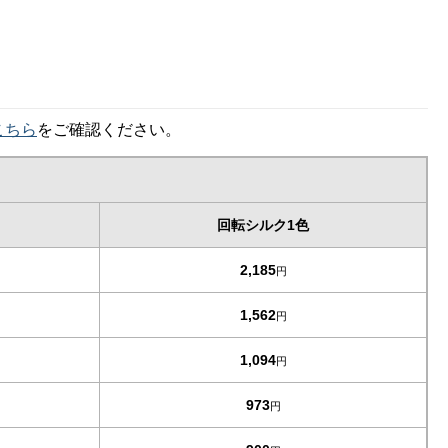
こちら
をご確認ください。
回転シルク1色
2,185
円
1,562
円
1,094
円
973
円