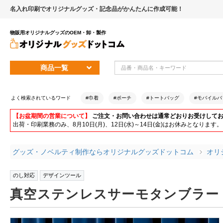
名入れ印刷でオリジナルグッズ・記念品がかんたんに作成可能！
物販用オリジナルグッズのOEM・卸・製作
商品一覧
よく検索されているワード
#巾着
#ポーチ
#トートバッグ
#モバイルバ
【お盆期間の営業について】
ご注文・お問い合わせは通常どおりお受けして
出荷・印刷業務のみ、8月10日(月)、12日(水)～14日(金)はお休みとな
グッズ・ノベルティ制作ならオリジナルグッズドットコム
オリ
のし対応
デザインツール
真空ステンレスサーモタンブラー 3