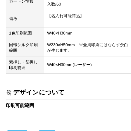
カートン情報
入数/60
【名入れ可能商品】
備考
1色印刷範囲
W40×H30mm
回転シルク印刷
W230×H50mm ※全周印刷にはならず余白
範囲
が生じます。
素押し・箔押し
W40×H30mm(レーザー)
印刷範囲
デザインについて
印刷可能範囲