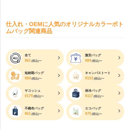
仕入れ・OEMに人気のオリジナルカラーボト
ムバッグ関連商品
全て
激安バッグ
¥
61
¥
84
(税込)〜
(税込)〜
短納期バッグ
キャンバストート
¥
84
¥
193
(税込)〜
(税込)〜
サコッシュ
保冷バッグ
¥
179
¥
117
(税込)〜
(税込)〜
不織布バッグ
エコバッグ
¥
61
¥
75
(税込)〜
(税込)〜