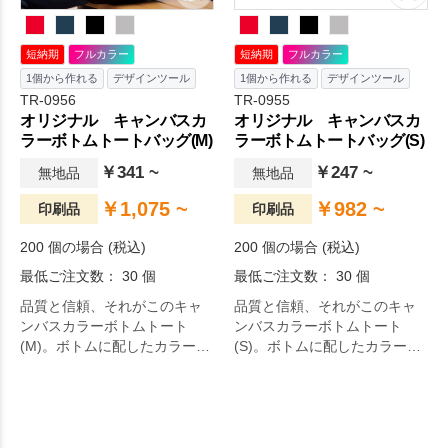
長く大きなものを入れても余
バッグにもおすすめです。ユ
裕があり肩掛けもできます。
ニークなデザインを印刷し。
印刷範囲も大きく取れ、単色
短納期
フルカラー
短納期
フルカラー
～フルカラーまで対応してい
1個から作れる
デザインツール
1個から作れる
デザインツール
るので企業ロゴやカラフルな
TR-0956
TR-0955
イラストなど『オリジナリテ
オリジナル キャンバスカ
オリジナル キャンバスカ
ィのあるバッグを作りた
ラーボトムトートバッグ(M)
ラーボトムトートバッグ(S)
い！』とお考えの方に。オリ
ジナルグッズドットコムの選
￥341 ~
￥247 ~
無地品
無地品
りすぐり。
￥1,075 ~
￥982 ~
印刷品
印刷品
200 個の場合 (税込)
200 個の場合 (税込)
最低ご注文数： 30 個
最低ご注文数： 30 個
品質と信頼、それがこのキャ
品質と信頼、それがこのキャ
ンバスカラーボトムトート
ンバスカラーボトムトート
(M)。ボトムに配したカラーが
(S)。ボトムに配したカラーが
可愛いキャンバストートバッ
アクセントの、遊び心あるキ
グです。持ち手部分のベルト
ャンバストートバッグです。
が側面にありませんので、オ
持ち手部分のベルトが側面に
リジナルデザインを大きく配
ありませんので、オリジナル
置することができます。10オ
デザインを大きく配置するこ