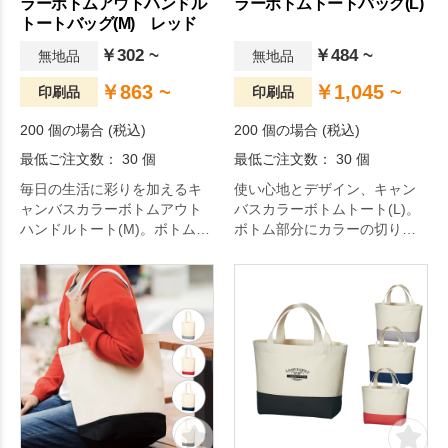
ラーボトムアウトハンドル
ラーボトムトートバッグ(L)
トートバッグ(M) レッド
￥302 ~
￥484 ~
無地品
無地品
￥863 ~
￥1,045 ~
印刷品
印刷品
200 個の場合 (税込)
200 個の場合 (税込)
最低ご注文数： 30 個
最低ご注文数： 30 個
毎日の生活に彩りを加えるキ
使い心地とデザイン、キャン
ャンバスカラーボトムアウト
バスカラーボトムトート(L)。
ハンドルトート(M)。ボトム部
ボトム部分にカラーの切り替
分のアクセントカラーが映え
えがある、おしゃれなキャン
る、日常使いしやすい便利な
バストートバッグです。持ち
マチ付トートバッグのMサイズ
手部分のベルトが側面にあり
です！アパレルなどで人気
ませんので、オリジナルデザ
な、外付けの持ち手がシンプ
インを大きく名入れすること
ルながらもおしゃれさを演出
ができます。10オンスのキャ
してくれます。A4サイズもし
ンバス生地は丈夫なので、エ
っかり収納できるのでイベン
コバッグやサブバッグにぴっ
トやスポーツへ出掛けるとき
たり。底マチも広いので、か
にもぴったりです。持ち手が
さばる荷物を入れるお買い物