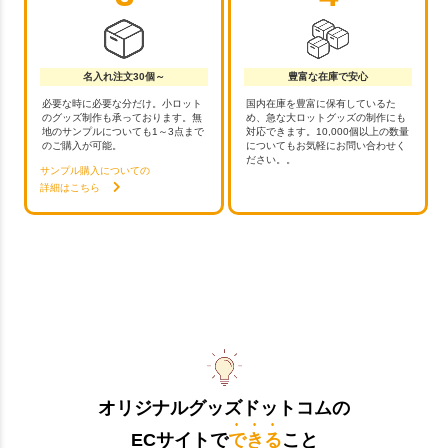
名入れ注文30個～
豊富な在庫で安心
必要な時に必要な分だけ。小ロット
国内在庫を豊富に保有しているた
のグッズ制作も承っております。無
め、急な大ロットグッズの制作にも
地のサンプルについても1～3点まで
対応できます。10,000個以上の数量
のご購入が可能。
についてもお気軽にお問い合わせく
ださい。。
サンプル購入についての
詳細はこちら
オリジナルグッズドットコムの
ECサイトで
できる
こと