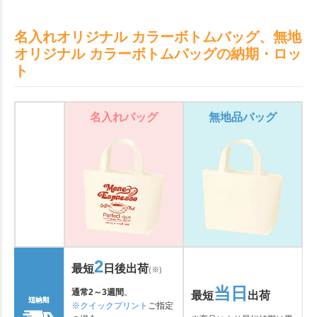
ンスの丈夫なキャンバス生地
とができます。10オンスのキ
に長い持ち手がついています
ャンバス生地はしっかりとし
名入れオリジナル カラーボトムバッグ、無地
ので、重いものを入れても肩
ていて、ランチバッグのほか
オリジナル カラーボトムバッグの納期・ロッ
掛。オリジナルグッズドット
ちょっとしたお出かけにも活
ト
コムの選りすぐり。
躍する手頃なサイズです。ノ
ベル。一度使えば手放せなく
なること間違いなし。
名入れバッグ
無地品バッグ
2
最短
日後出荷
(※)
当日
通常2～3週間
。
最短
出荷
※クイックプリント
ご指定