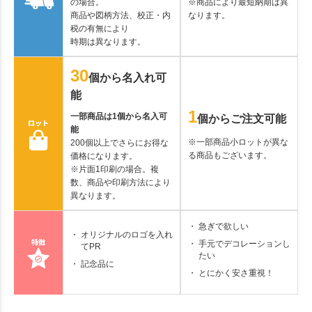
の場合。
※商品により最短納期は異
商品や図柄方法、校正・内
なります。
税の有無により
時期は異なります。
30
個から名入れ可
能
1
一部商品は1個から名入可
個からご注文可能
能
※一部商品小ロットが異な
200個以上でさらにお得な
る商品もございます。
価格になります。
※片面1印刷の場合。複
数、商品や印刷方法により
異なります。
急ぎで欲しい
オリジナルのロゴを入れ
手元でデコレーションし
てPR
たい
記念品に
とにかく安さ重視！