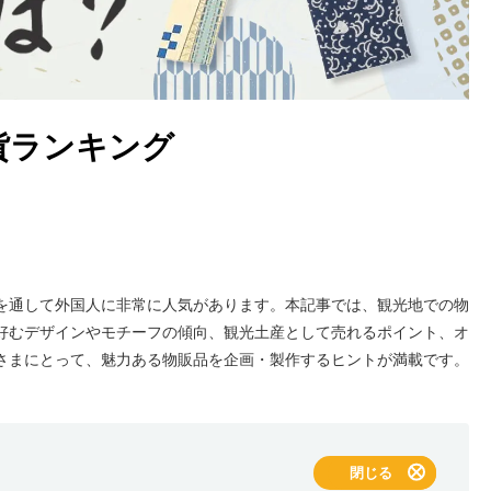
貨ランキング
を通して外国人に非常に人気があります。本記事では、観光地での物
好むデザインやモチーフの傾向、観光土産として売れるポイント、オ
さまにとって、魅力ある物販品を企画・製作するヒントが満載です。
表示する
閉じる