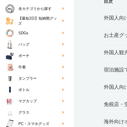
目次
全カテゴリから探す
外国人向
【最短2日】短納期グッ
ズ
SDGs
お土産グ
バッグ
外国人観
ポーチ
巾着
宿泊施設
タンブラー
外国人向
ボトル
マグカップ
免税店・
グラス
海外向け
PC・スマホグッズ