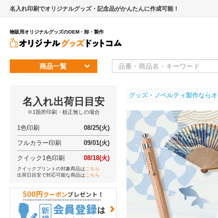
名入れ印刷でオリジナルグッズ・記念品がかんたんに作成可能！
物販用オリジナルグッズのOEM・卸・製作
商品一覧
グッズ・ノベルティ製作ならオ
名入れ出荷日目安
※1箇所印刷・校正無しの場合
1色印刷
08/25(火)
フルカラー印刷
09/01(火)
クイック1色印刷
08/18(火)
クイックプリントの対象商品は
こちら
出荷日目安で対応可能な商品は
こちら