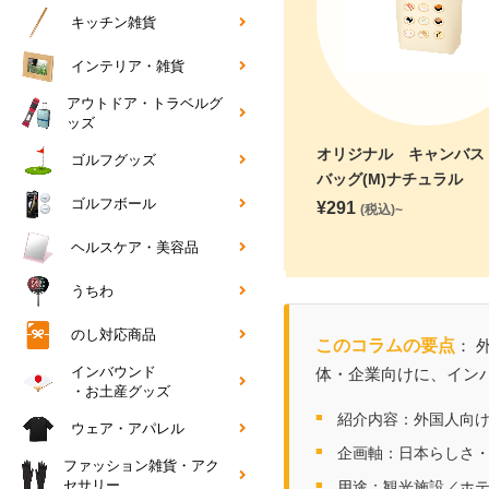
キッチン雑貨
インテリア・雑貨
アウトドア・トラベルグ
ッズ
オリジナル キャンバス
ゴルフグッズ
バッグ(M)ナチュラル
ゴルフボール
¥
291
(税込)~
ヘルスケア・美容品
うちわ
のし対応商品
このコラムの要点
： 
インバウンド
体・企業向けに、イン
・お土産グッズ
紹介内容：外国人向
ウェア・アパレル
企画軸：日本らしさ
ファッション雑貨・アク
セサリー
用途：観光施設／ホ