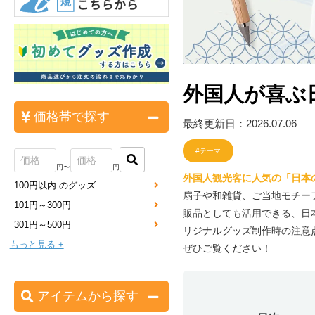
外国人が喜ぶ
価格帯で探す
最終更新日：2026.07.06
#テーマ
円〜
円
外国人観光客に人気の「日本
100円以内 のグッズ
扇子や和雑貨、ご当地モチー
101円～300円
販品としても活用できる、日
301円～500円
リジナルグッズ制作時の注意
もっと見る +
ぜひご覧ください！
アイテムから探す