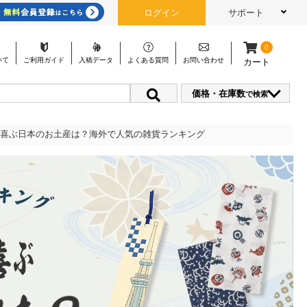
ログイン
サポート
0
いて
ご利用
ガイド
入稿
データ
よくある
質問
お問い
合わせ
カート
価格・在庫数
で検索
喜ぶ日本のお土産は？海外で人気の雑貨ランキング