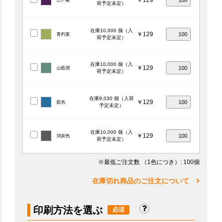
￥129
江戸紫
荷予定未定）
在庫10,000 個（入
￥129
青朽葉
荷予定未定）
在庫10,000 個（入
￥129
山藍摺
荷予定未定）
在庫9,030 個（入荷
￥129
藍色
予定未定）
在庫10,000 個（入
￥129
消炭色
荷予定未定）
※最低ご注文数
（1色につき）
: 100個
在庫切れ商品のご注文について
印刷方法を選ぶ