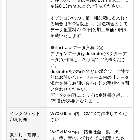
箔押しのデータは実線0.25ｍｍ以上、ヌ
キ線0.15ｍｍ以上でご作成ください。
オプションののし箱・粗品箱に名入れす
る場合は300個以上～、別途料金として
データ配置料7,000円と加工単価70円を
頂戴いたします。
※illustratorデータ入稿限定
デザインデータはillustrator(ベクターデ
ータ)で作成し、Ai形式でご入稿くださ
い。
illustratorをお持ちでない場合は、ご注文
前にお問い合わせフォーム内の【データ
添付を伴うお問い合わせ】の手順でお問
い合わせください。
データの内容によっては別途書き起こし
(有償)が必要となります。
インクジェット
W70×H5mm内 CMYKで作成してくだ
印刷範囲
さい。
W45×H4mm内 箔色は金、銀、黒、
素押し・箔押し
白、赤、青のいずれかでご指定くださ