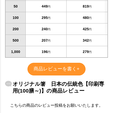
お買い物を続ける
カートへ進む
50
449
819
円
円
100
295
480
円
円
200
240
425
円
円
500
207
342
円
円
1,000
196
279
円
円
商品レビューを書く+
オリジナル箸 日本の伝統色【印刷専
用(100膳～)】の商品レビュー
こちらの商品のレビュー投稿をお願いいたします。