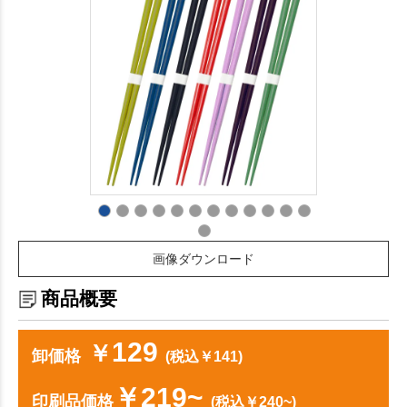
画像ダウンロード
商品概要
129
￥
卸価格
(税込￥141)
￥219~
印刷品価格
(税込￥240~)