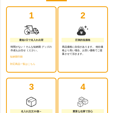
1
2
最短2日で名入れ出荷
圧倒的低価格
時間がない！そんな短納期 グッズの
商品価格に自信があります。 他社価
作成もお任せ ください。
格より高い場合、お安い価格でご提
案させて頂きます。
短納期印刷
対応商品一覧はこちら
3
4
名入れ注文30個～
豊富な在庫で安心